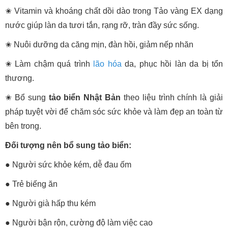
✬ Vitamin và khoáng chất dồi dào trong Tảo vàng EX dạng
nước giúp làn da tươi tắn, rạng rỡ, tràn đầy sức sống.
✬ Nuôi dưỡng da căng mịn, đàn hồi, giảm nếp nhăn
✬ Làm chậm quá trình
lão hóa
da, phục hồi làn da bị tổn
thương.
✬ Bổ sung
tảo biển Nhật Bản
theo liệu trình chính là giải
pháp tuyệt vời để chăm sóc sức khỏe và làm đẹp an toàn từ
bên trong.
Đối tượng nên bổ sung tảo biển:
● Người sức khỏe kém, dễ đau ốm
● Trẻ biếng ăn
● Người già hấp thu kém
● Người bận rộn, cường độ làm việc cao