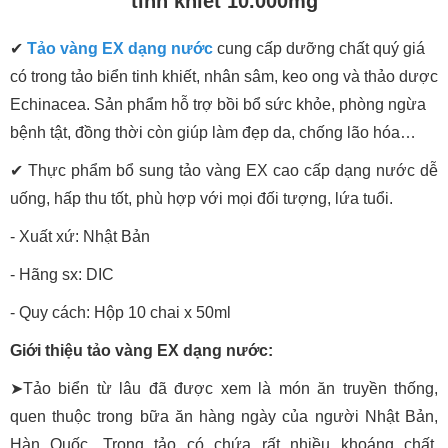
tinh khiết 10.000mg
✔
Tảo vàng EX dạng nước
cung cấp dưỡng chất quý giá
có trong tảo biển tinh khiết, nhân sâm, keo ong và thảo dược
Echinacea. Sản phẩm hỗ trợ bồi bổ sức khỏe, phòng ngừa
bệnh tật, đồng thời còn giúp làm đẹp da, chống lão hóa…
✔ Thực phẩm bổ sung tảo vàng EX cao cấp dạng nước dễ
uống, hấp thu tốt, phù hợp với mọi đối tượng, lứa tuổi.
- Xuất xứ: Nhật Bản
- Hãng sx: DIC
- Quy cách: Hộp 10 chai x 50ml
Giới thiệu tảo vàng EX dạng nước:
➤Tảo biển từ lâu đã được xem là món ăn truyền thống,
quen thuộc trong bữa ăn hàng ngày của người Nhật Bản,
Hàn Quốc. Trong tảo có chứa rất nhiều khoáng chất,