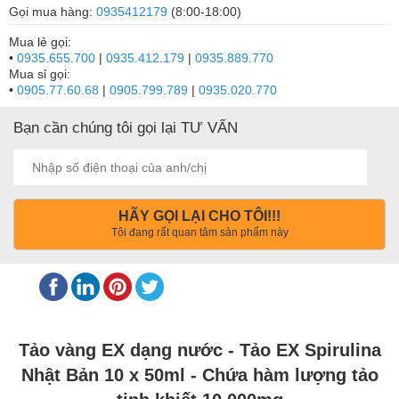
Gọi mua hàng:
0935412179
(8:00-18:00)
Mua lẻ gọi:
•
0935.655.700
|
0935.412.179
|
0935.889.770
Mua sỉ gọi:
•
0905.77.60.68
|
0905.799.789
|
0935.020.770
Bạn cần chúng tôi gọi lại TƯ VẤN
HÃY GỌI LẠI CHO TÔI!!!
Tôi đang rất quan tâm sản phẩm này
Tảo vàng EX dạng nước - Tảo EX Spirulina
Nhật Bản 10 x 50ml - Chứa hàm lượng tảo