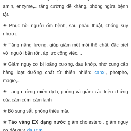
amin, enzyme,... tăng cường đề kháng, phòng ngừa bệnh
tật.
✬ Phục hồi người ốm bệnh, sau phẫu thuật, chống suy
nhược
✬ Tăng năng lượng, giúp giảm mệt mỏi thể chất, đặc biệt
với người bận rộn, áp lực công việc,...
✬ Giảm nguy cơ bị loãng xương, đau khớp, nhờ cung cấp
hàng loạt dưỡng chất từ thiên nhiên:
canxi
, photpho,
magie,...
✬ Tăng cường miễn dịch, phòng và giảm các triệu chứng
của cảm cúm, cảm lạnh
✬ Bổ sung sắt, phòng thiếu máu
✬
Tảo vàng EX dạng nước
giảm cholesterol, giảm nguy
cơ đột quỵ,
đau tim