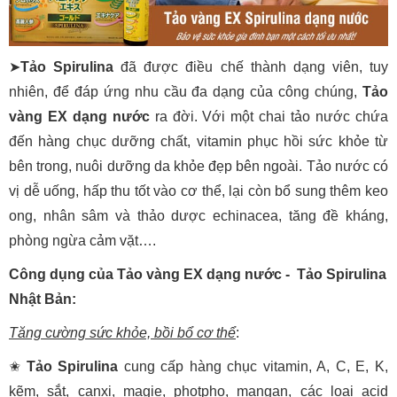
➤
Tảo Spirulina
đã được điều chế thành dạng viên, tuy
nhiên, để đáp ứng nhu cầu đa dạng của công chúng,
Tảo
vàng EX dạng nước
ra đời. Với một chai tảo nước chứa
đến hàng chục dưỡng chất, vitamin phục hồi sức khỏe từ
bên trong, nuôi dưỡng da khỏe đẹp bên ngoài. Tảo nước có
vị dễ uống, hấp thu tốt vào cơ thể, lại còn bổ sung thêm keo
ong, nhân sâm và thảo dược echinacea, tăng đề kháng,
phòng ngừa cảm vặt….
Công dụng của Tảo vàng EX dạng nước - Tảo Spirulina
Nhật Bản:
Tăng cường sức khỏe, bồi bổ cơ thể
:
✬
Tảo Spirulina
cung cấp hàng chục vitamin, A, C, E, K,
kẽm, sắt, canxi, magie, photpho, mangan, các loại acid