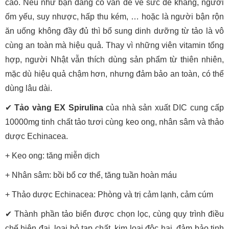
cao. Nếu như bạn đang có vấn đề về sức đề kháng, người
ốm yếu, suy nhược, hấp thu kém, … hoặc là người bận rộn
ăn uống không đầy đủ thì bổ sung dinh dưỡng từ tảo là vô
cùng an toàn mà hiệu quả. Thay vì những viên vitamin tổng
hợp, người Nhật vẫn thích dùng sản phẩm từ thiên nhiên,
mặc dù hiệu quả chậm hơn, nhưng đảm bảo an toàn, có thể
dùng lâu dài.
✔
Tảo vàng EX Spirulina
của nhà sản xuất DIC cung cấp
10000mg tinh chất tảo tươi cùng keo ong, nhân sâm và thảo
dược Echinacea.
+ Keo ong: tăng miễn dịch
+ Nhân sâm: bồi bổ cơ thể, tăng tuần hoàn máu
+ Thảo dược Echinacea: Phòng và trị cảm lạnh, cảm cúm
✔ Thành phần tảo biển được chọn lọc, cùng quy trình điều
chế hiện đại, loại bỏ tạp chất, kim loại độc hại, đảm bảo tinh