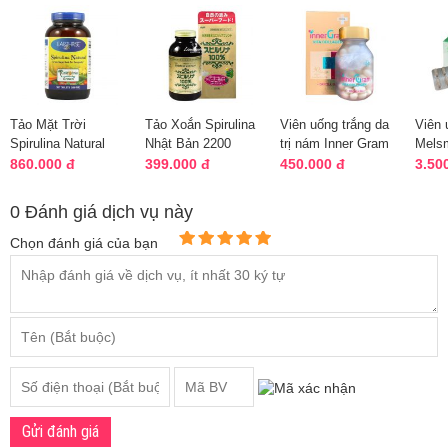
Tảo Mặt Trời
Tảo Xoắn Spirulina
Viên uống trắng da
Viên 
Spirulina Natural
Nhật Bản 2200
trị nám Inner Gram
Mels
Earthrise - 360 Viên
Viên -Đẹp Da, Cân
Vita Collagen Hàn
Capsu
860.000 đ
399.000 đ
450.000 đ
3.50
Của Mỹ
Bằng Huyế...
Quốc
120v
0 Đánh giá dịch vụ này
Chọn đánh giá của bạn
Gửi đánh giá