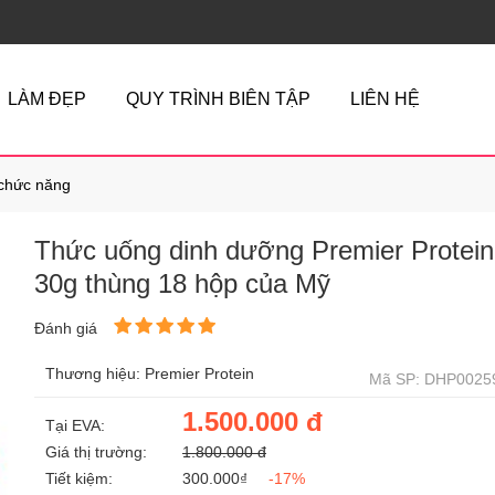
LÀM ĐẸP
QUY TRÌNH BIÊN TẬP
LIÊN HỆ
chức năng
Thức uống dinh dưỡng Premier Protein
30g thùng 18 hộp của Mỹ
Đánh giá
Thương hiệu: Premier Protein
Mã SP: DHP0025
1.500.000 đ
Tại EVA:
Giá thị trường:
1.800.000 đ
Tiết kiệm:
300.000₫
-17%