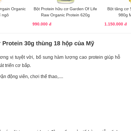
Orgain Organic
Bột Protein hữu cơ Garden Of Life
Bột tăng cơ
í ngô
Raw Organic Protein 620g
980g M
990.000 đ
1.150.000 đ
 Protein 30g thùng 18 hộp của Mỹ
ơng vị tuyệt vời, bổ sung hàm lượng cao protein giúp hỗ
t triển cơ bắp.
 động viên, chơi thể thao,....