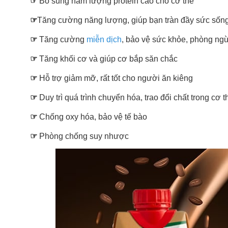
☞
Bổ sung hàm lượng protein cao cho cơ thể
☞
Tăng cường năng lượng, giúp bạn tràn đầy sức sống
☞
Tăng cường
miễn dịch
, bảo vệ sức khỏe, phòng ngừ
☞
Tăng khối cơ và giúp cơ bắp săn chắc
☞
Hỗ trợ giảm mỡ, rất tốt cho người ăn kiêng
☞
Duy trì quá trình chuyển hóa, trao đổi chất trong cơ 
☞
Chống oxy hóa, bảo vệ tế bào
☞
Phòng chống suy nhược