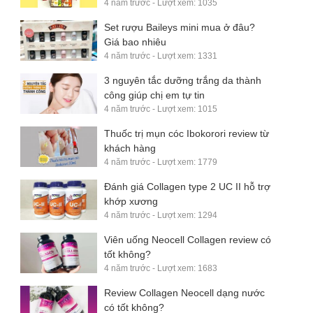
4 năm trước - Lượt xem: 1035
Set rượu Baileys mini mua ở đâu?
Giá bao nhiêu
4 năm trước - Lượt xem: 1331
3 nguyên tắc dưỡng trắng da thành
công giúp chị em tự tin
4 năm trước - Lượt xem: 1015
Thuốc trị mụn cóc Ibokorori review từ
khách hàng
4 năm trước - Lượt xem: 1779
Đánh giá Collagen type 2 UC II hỗ trợ
khớp xương
4 năm trước - Lượt xem: 1294
Viên uống Neocell Collagen review có
tốt không?
4 năm trước - Lượt xem: 1683
Review Collagen Neocell dạng nước
có tốt không?