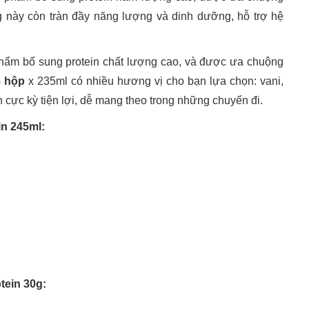
g này còn tràn đầy năng lượng và dinh dưỡng, hỗ trợ hệ
 phẩm bổ sung protein chất lượng cao, và được ưa chuộng
8 hộp
x 235ml có nhiều hương vị cho bạn lựa chọn: vani,
ẵn cực kỳ tiện lợi, dễ mang theo trong những chuyến đi.
in 245ml:
tein 30g: