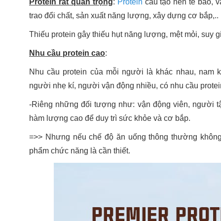
Protein rất quan trọng
:
Protein
cấu tạo nên tế bào, v
trao đổi chất, sản xuất năng lượng, xây dựng cơ bắp,..
Thiếu protein gây thiếu hụt năng lượng, mệt mỏi, suy
Nhu cầu protein cao
:
Nhu cầu protein của mỗi người là khác nhau, nam k
người nhẹ kí, người vận động nhiều, có nhu cầu protein
-Riêng những đối tượng như: vận động viên, người tậ
hàm lượng cao để duy trì sức khỏe và cơ bắp.
=>> Nhưng nếu chế độ ăn uống thông thường không 
phẩm chức năng là cần thiết.