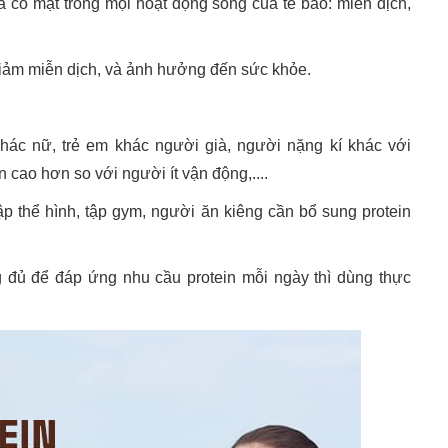
à có mặt trong mọi hoạt động sống của tế bào: miễn dịch,
 giảm miễn dịch, và ảnh hưởng đến sức khỏe.
hác nữ, trẻ em khác người già, người nặng kí khác với
 cao hơn so với người ít vận động,....
p thể hình, tập gym, người ăn kiêng cần bổ sung protein
đủ để đáp ứng nhu cầu protein mỗi ngày thì dùng thực