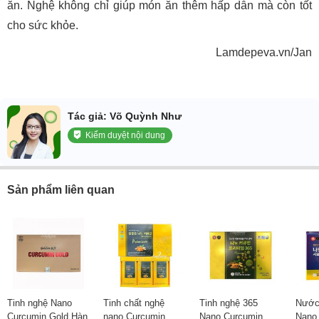
ăn. Nghệ không chỉ giúp món ăn thêm hấp dẫn mà còn tốt
cho sức khỏe.
Lamdepeva.vn/Jan
Tác giả: Võ Quỳnh Như
Kiểm duyệt nội dung
Sản phẩm liên quan
Tinh nghệ Nano
Tinh chất nghệ
Tinh nghệ 365
Nước 
Curcumin Gold Hàn
nano Curcumin
Nano Curcumin
Nano