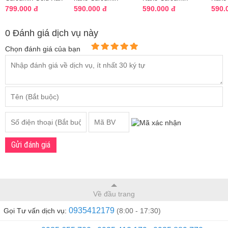
Quốc mẫu mới
Premium Samjin
Premium 30 gói x
Saffr
799.000 đ
590.000 đ
590.000 đ
590.
nhất
Health Hàn Quốc
20ml Hàn Quốc
Premi
20...
0 Đánh giá dịch vụ này
Chọn đánh giá của bạn
Gửi đánh giá
Về đầu trang
0935412179
Gọi Tư vấn dịch vụ:
(8:00 - 17:30)