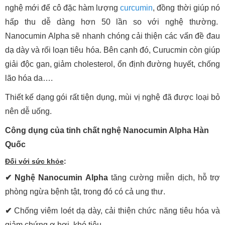
nghệ mới để cô đặc hàm lượng
curcumin
, đồng thời giúp nó
hấp thu dễ dàng hơn 50 lần so với nghệ thường.
Nanocumin Alpha sẽ nhanh chóng cải thiện các vấn đề đau
dạ dày và rối loạn tiêu hóa. Bên cạnh đó, Curucmin còn giúp
giải độc gan, giảm cholesterol, ổn định đường huyết, chống
lão hóa da….
Thiết kế dạng gói rất tiện dụng, mùi vị nghệ đã được loại bỏ
nên dễ uống.
Công dụng của tinh chất nghệ Nanocumin Alpha Hàn
Quốc
Đối với sức khỏe
:
✔
Nghệ Nanocumin Alpha
tăng cường miễn dịch, hỗ trợ
phòng ngừa bệnh tật, trong đó có cả ung thư.
✔
Chống viêm loét dạ dày, cải thiện chức năng tiêu hóa và
giảm chứng ợ hơi, khó tiêu