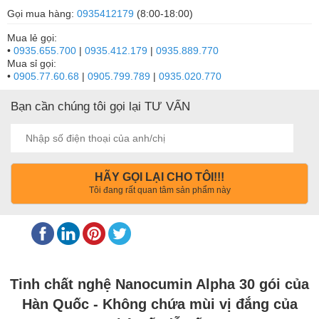
Gọi mua hàng:
0935412179
(8:00-18:00)
Mua lẻ gọi:
•
0935.655.700
|
0935.412.179
|
0935.889.770
Mua sỉ gọi:
•
0905.77.60.68
|
0905.799.789
|
0935.020.770
Bạn cần chúng tôi gọi lại TƯ VẤN
HÃY GỌI LẠI CHO TÔI!!!
Tôi đang rất quan tâm sản phẩm này
Tinh chất nghệ Nanocumin Alpha 30 gói của
Hàn Quốc - Không chứa mùi vị đắng của