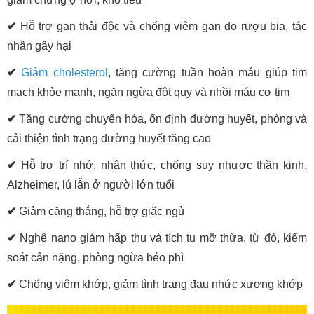
✔
Hỗ trợ gan thải độc và chống viêm gan do rượu bia, tác
nhân gây hại
✔
Giảm cholesterol
, tăng cường tuần hoàn máu giúp tim
mạch khỏe mạnh, ngăn ngừa đột quỵ và nhồi máu cơ tim
✔
Tăng cường chuyển hóa, ổn định đường huyết, phòng và
cải thiện tình trạng đường huyết tăng cao
✔
Hỗ trợ trí nhớ, nhận thức, chống suy nhược thần kinh,
Alzheimer, lú lẫn ở người lớn tuổi
✔
Giảm căng thẳng, hỗ trợ giấc ngủ
✔
Nghệ nano giảm hấp thu và tích tụ mỡ thừa, từ đó, kiểm
soát cân nặng, phòng ngừa béo phì
✔
Chống viêm khớp, giảm tình trạng đau nhức xương khớp