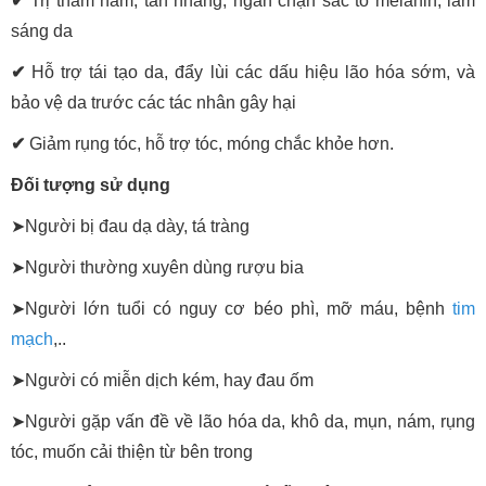
✔
Trị thâm nám, tàn nhang, ngăn chặn sắc tố melanin, làm
sáng da
✔
Hỗ trợ tái tạo da, đẩy lùi các dấu hiệu lão hóa sớm, và
bảo vệ da trước các tác nhân gây hại
✔
Giảm rụng tóc, hỗ trợ tóc, móng chắc khỏe hơn.
Đối tượng sử dụng
➤
Người bị đau dạ dày, tá tràng
➤
Người thường xuyên dùng rượu bia
➤
Người lớn tuổi có nguy cơ béo phì, mỡ máu, bệnh
tim
mạch
,..
➤
Người có miễn dịch kém, hay đau ốm
➤
Người gặp vấn đề về lão hóa da, khô da, mụn, nám, rụng
tóc, muốn cải thiện từ bên trong