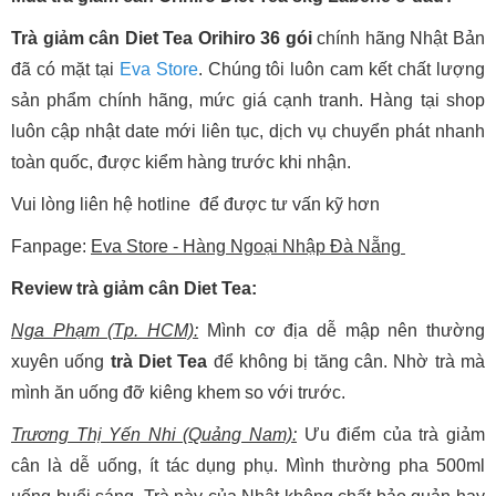
Trà giảm cân Diet Tea Orihiro 36 gói
chính hãng Nhật Bản
đã có mặt tại
Eva Store
. Chúng tôi luôn cam kết chất lượng
sản phẩm chính hãng, mức giá cạnh tranh. Hàng tại shop
luôn cập nhật date mới liên tục, dịch vụ chuyển phát nhanh
toàn quốc, được kiểm hàng trước khi nhận.
Vui lòng liên hệ hotline để được tư vấn kỹ hơn
Fanpage:
Eva Store - Hàng Ngoại Nhập Đà Nẵng
Review trà giảm cân Diet Tea:
Nga Phạm (Tp. HCM):
Mình cơ địa dễ mập nên thường
xuyên uống
trà Diet Tea
để không bị tăng cân. Nhờ trà mà
mình ăn uống đỡ kiêng khem so với trước.
Trương Thị Yến Nhi (Quảng Nam):
Ưu điểm của trà giảm
cân là dễ uống, ít tác dụng phụ. Mình thường pha 500ml