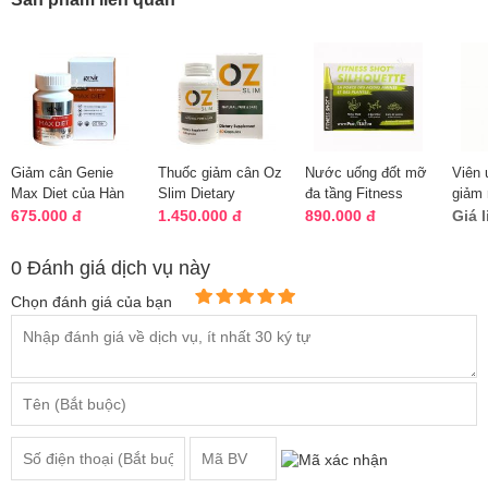
Giảm cân Genie
Thuốc giảm cân Oz
Nước uống đốt mỡ
Viên 
Max Diet của Hàn
Slim Dietary
đa tầng Fitness
giảm
Quốc, hộp 60 viên
Supplement 40 viên
Shot của Pháp 32
Sprin
675.000 đ
1.450.000 đ
890.000 đ
Giá 
của Mỹ
ống
Clear
0 Đánh giá dịch vụ này
Chọn đánh giá của bạn