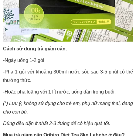
Cách sử dụng trà giảm cân:
-Ngày uống 1-2 gói
-Pha 1 gói với khoảng 300ml nước sôi, sau 3-5 phút có thể
thưởng thức.
-Hoặc pha loãng với 1 lít nước, uống dần trong buổi.
(*) Lưu ý, không sử dụng cho trẻ em, phụ nữ mang thai, đang
cho con bú.
Dùng đều đặn ít nhất 2-3 tháng để có hiệu quả tốt.
Mua trà giảm cân Orihiro Diet Tea 8kg Labehe ở đâu?