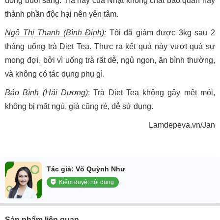
uống buổi sáng. Trà này của Nhật không chất bảo quản hay
thành phần độc hại nên yên tâm.
Ngô Thị Thanh (Bình Định):
Tôi đã giảm được 3kg sau 2
tháng uống trà Diet Tea. Thực ra kết quả này vượt quá sự
mong đợi, bởi vì uống trà rất dễ, ngủ ngon, ăn bình thường,
và không có tác dụng phụ gì.
Bảo Bình (Hải Dương)
: Trà Diet Tea không gây mệt mỏi,
không bị mất ngủ, giá cũng rẻ, dễ sử dụng.
Lamdepeva.vn/Jan
Tác giả: Võ Quỳnh Như
Kiểm duyệt nội dung
Sản phẩm liên quan