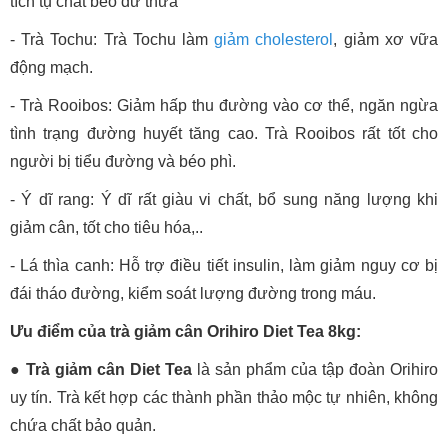
tích tụ chất béo dư thừa
- Trà Tochu: Trà Tochu làm
giảm cholesterol
, giảm xơ vữa
động mạch.
- Trà Rooibos: Giảm hấp thu đường vào cơ thể, ngăn ngừa
tình trạng đường huyết tăng cao. Trà Rooibos rất tốt cho
người bị tiểu đường và béo phì.
- Ý dĩ rang: Ý dĩ rất giàu vi chất, bổ sung năng lượng khi
giảm cân, tốt cho tiêu hóa,..
- Lá thìa canh: Hỗ trợ điều tiết insulin, làm giảm nguy cơ bị
đái tháo đường, kiểm soát lượng đường trong máu.
Ưu điểm của trà giảm cân Orihiro Diet Tea 8kg:
● Trà giảm cân Diet Tea
là sản phẩm của tập đoàn Orihiro
uy tín. Trà kết hợp các thành phần thảo mộc tự nhiên, không
chứa chất bảo quản.