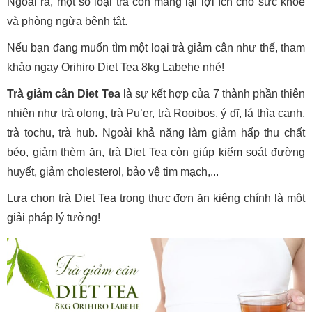
Ngoài ra, một số loại trà còn mang lại lợi ích cho sức khỏe
và phòng ngừa bệnh tật.
Nếu bạn đang muốn tìm một loại trà giảm cân như thế, tham
khảo ngay Orihiro Diet Tea 8kg Labehe nhé!
Trà giảm cân Diet Tea
là sự kết hợp của 7 thành phần thiên
nhiên như trà olong, trà Pu’er, trà Rooibos, ý dĩ, lá thìa canh,
trà tochu, trà hub. Ngoài khả năng làm giảm hấp thu chất
béo, giảm thèm ăn, trà Diet Tea còn giúp kiểm soát đường
huyết, giảm cholesterol, bảo vệ tim mạch,...
Lựa chọn trà Diet Tea trong thực đơn ăn kiêng chính là một
giải pháp lý tưởng!