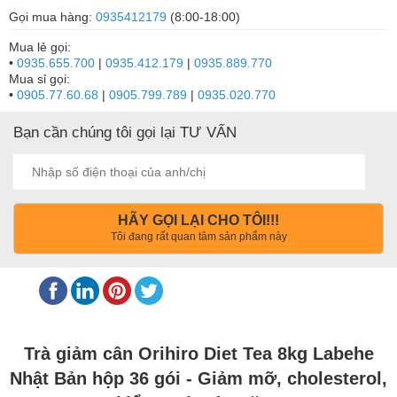
Gọi mua hàng:
0935412179
(8:00-18:00)
Mua lẻ gọi:
•
0935.655.700
|
0935.412.179
|
0935.889.770
Mua sỉ gọi:
•
0905.77.60.68
|
0905.799.789
|
0935.020.770
Bạn cần chúng tôi gọi lại TƯ VẤN
HÃY GỌI LẠI CHO TÔI!!!
Tôi đang rất quan tâm sản phẩm này
Trà giảm cân Orihiro Diet Tea 8kg Labehe
Nhật Bản hộp 36 gói - Giảm mỡ, cholesterol,