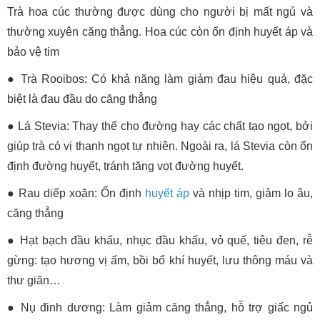
Trà hoa cúc thường được dùng cho người bị mất ngủ và
thường xuyên căng thẳng. Hoa cúc còn ổn định huyết áp và
bảo vệ tim
●
Trà Rooibos: Có khả năng làm giảm đau hiệu quả, đặc
biệt là đau đầu do căng thẳng
●
Lá Stevia: Thay thế cho đường hay các chất tạo ngọt, bởi
giúp trà có vị thanh ngọt tự nhiên. Ngoài ra, lá Stevia còn ổn
định đường huyết, tránh tăng vọt đường huyết.
●
Rau diếp xoăn: Ổn định
huyết áp
và nhịp tim, giảm lo âu,
căng thẳng
●
Hạt bạch đầu khấu, nhục đầu khấu, vỏ quế, tiêu đen, rễ
gừng: tạo hương vị ấm, bồi bổ khí huyết, lưu thông máu và
thư giãn…
●
Nụ đinh dương: Làm giảm căng thẳng, hỗ trợ giấc ngủ