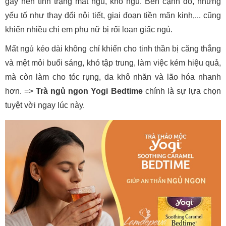
gây nên tình trạng mất ngủ, khó ngủ. Bên cạnh đó, những
yếu tố như thay đổi nội tiết, giai đoạn tiền mãn kinh,... cũng
khiến nhiều chị em phụ nữ bị rối loạn giấc ngủ.
Mất ngủ kéo dài không chỉ khiến cho tinh thần bị căng thẳng
và mệt mỏi buổi sáng, khó tập trung, làm việc kém hiệu quả,
mà còn làm cho tóc rụng, da khô nhăn và lão hóa nhanh
hơn. =>
Trà ngủ ngon Yogi Bedtime
chính là sự lựa chọn
tuyệt vời ngay lúc này.