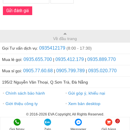
Gửi đánh giá
Về đầu trang
0935412179
Gọi Tư vấn dịch vụ:
(8:00 - 17:30)
0935.655.700
0935.412.179
0935.889.770
Mua lẻ gọi:
|
|
0905.77.60.68
0905.799.789
0935.020.770
Mua sỉ gọi:
|
|
195/2 Nguyễn Văn Thoại, Q.Sơn Trà, Đà Nẵng
Chính sách bảo hành
Gửi góp ý, khiếu nại
●
●
Giới thiệu công ty
Xem bản desktop
●
●
© 2016-2026 EVA Copyright, All Rights Reserved.
0
Gọi Ngay
Zalo
Messager
Giỏ hàng