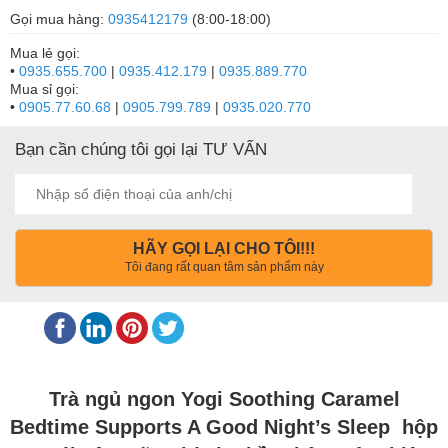
Gọi mua hàng:
0935412179
(8:00-18:00)
Mua lẻ gọi:
•
0935.655.700
|
0935.412.179
|
0935.889.770
Mua sỉ gọi:
•
0905.77.60.68
|
0905.799.789
|
0935.020.770
Bạn cần chúng tôi gọi lại TƯ VẤN
HÃY GỌI LẠI CHO TÔI!!!
Tôi đang rất quan tâm sản phẩm này
Trà ngủ ngon Yogi Soothing Caramel
Bedtime Supports A Good Night’s Sleep hộp