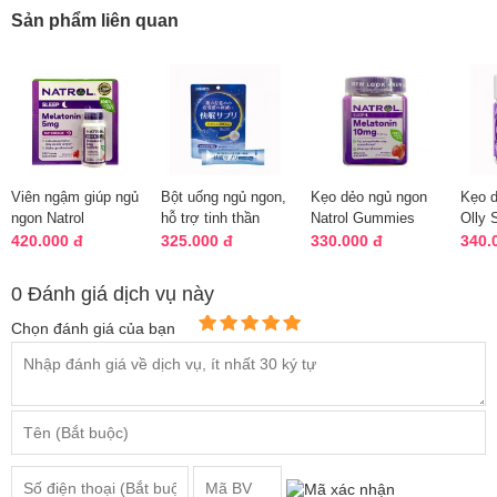
Sản phẩm liên quan
Viên ngậm giúp ngủ
Bột uống ngủ ngon,
Kẹo dẻo ngủ ngon
Kẹo d
ngon Natrol
hỗ trợ tinh thần
Natrol Gummies
Olly 
Melatonin Sleep
Orihiro 14 gói của
Melatonin 10mg
Gumm
420.000 đ
325.000 đ
330.000 đ
340.
5mg 250 viên
Nhật
hộp 90 viên
Black
0 Đánh giá dịch vụ này
Chọn đánh giá của bạn