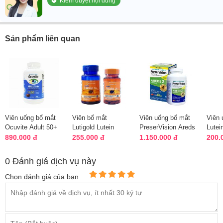
Kiểm duyệt nội dung
Sản phẩm liên quan
Viên uống bổ mắt
Viên bổ mắt
Viên uống bổ mắt
Viên 
Ocuvite Adult 50+
Lutigold Lutein
PreserVision Areds
Lutei
của Mỹ cho người
20mg 60 viên
2 Formula của Mỹ
Purit
890.000 đ
255.000 đ
1.150.000 đ
200.
lớn
Puritans Pride Mỹ
210v
viên 
0 Đánh giá dịch vụ này
Chọn đánh giá của bạn