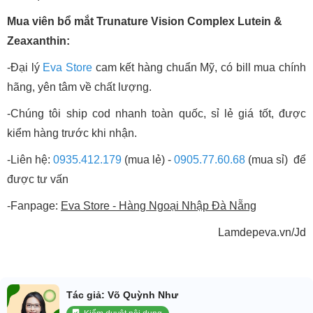
Mua viên bổ mắt Trunature Vision Complex Lutein &
Zeaxanthin:
-Đại lý
Eva Store
cam kết hàng chuẩn Mỹ, có bill mua chính
hãng, yên tâm về chất lượng.
-Chúng tôi ship cod nhanh toàn quốc, sỉ lẻ giá tốt, được
kiểm hàng trước khi nhận.
-Liên hệ:
0935.412.179
(mua lẻ) -
0905.77.60.68
(mua sỉ) để
được tư vấn
-Fanpage:
Eva Store - Hàng Ngoại Nhập Đà Nẵng
Lamdepeva.vn/Jd
Tác giả: Võ Quỳnh Như