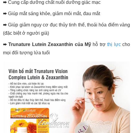
➨
Cung cấp dưỡng chất nuôi dưỡng giác mạc
➨
Giúp mắt sáng khỏe, giảm mỏi mắt, đau mắt
➨
Giúp giảm nguy cơ đục thủy tinh thể, thoái hóa điểm vàng
(đặc biệt ở người già)
➨ Trunature Lutein Zeaxanthin của Mỹ
hỗ trợ
thị lực
cho
mọi đối tượng lứa tuổi