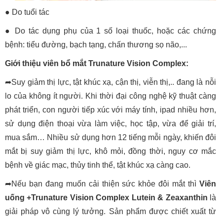
● Do tuổi tác
● Do tác dụng phụ của 1 số loại thuốc, hoặc các chứng
bệnh: tiểu đường, bạch tạng, chấn thương sọ não,...
Giới thiệu viên bổ mắt Trunature Vision Complex:
➦Suy giảm thị lực, tật khúc xạ, cận thị, viễn thị,.. đang là nỗi
lo của không ít người. Khi thời đại công nghệ kỹ thuật càng
phát triển, con người tiếp xúc với máy tính, ipad nhiều hơn,
sử dụng điện thoại vừa làm việc, học tập, vừa để giải trí,
mua sắm… Nhiều sử dụng hơn 12 tiếng mỗi ngày, khiến đôi
mắt bị suy giảm thị lực, khô mỏi, đồng thời, nguy cơ mắc
bệnh về giác mạc, thủy tinh thể, tật khúc xạ càng cao.
➦Nếu bạn đang muốn cải thiện sức khỏe đôi mắt thì
Viên
uống +Trunature Vision Complex Lutein & Zeaxanthin
là
giải pháp vô cùng lý tưởng. Sản phẩm được chiết xuất từ