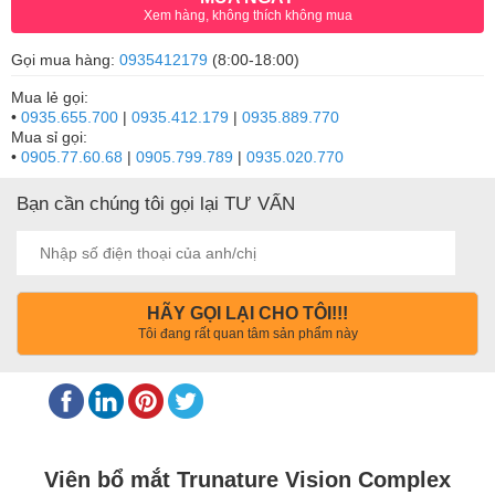
Xem hàng, không thích không mua
Gọi mua hàng:
0935412179
(8:00-18:00)
Mua lẻ gọi:
•
0935.655.700
|
0935.412.179
|
0935.889.770
Mua sỉ gọi:
•
0905.77.60.68
|
0905.799.789
|
0935.020.770
Bạn cần chúng tôi gọi lại TƯ VẤN
HÃY GỌI LẠI CHO TÔI!!!
Tôi đang rất quan tâm sản phẩm này
Viên bổ mắt Trunature Vision Complex