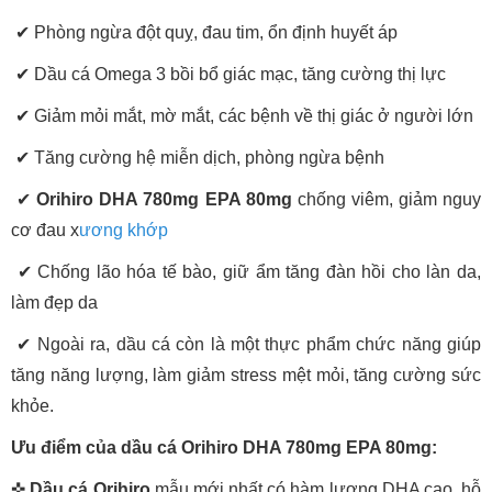
✔ Phòng ngừa đột quỵ, đau tim, ổn định huyết áp
✔ Dầu cá Omega 3 bồi bổ giác mạc, tăng cường thị lực
✔ Giảm mỏi mắt, mờ mắt, các bệnh về thị giác ở người lớn
✔ Tăng cường hệ miễn dịch, phòng ngừa bệnh
✔
Orihiro DHA 780mg EPA 80mg
chống viêm, giảm nguy
cơ đau x
ương khớp
✔ Chống lão hóa tế bào, giữ ẩm tăng đàn hồi cho làn da,
làm đẹp da
✔ Ngoài ra, dầu cá còn là một thực phẩm chức năng giúp
tăng năng lượng, làm giảm stress mệt mỏi, tăng cường sức
khỏe.
Ưu điểm của dầu cá Orihiro DHA 780mg EPA 80mg:
✜
Dầu cá Orihiro
mẫu mới nhất có hàm lượng DHA cao, hỗ