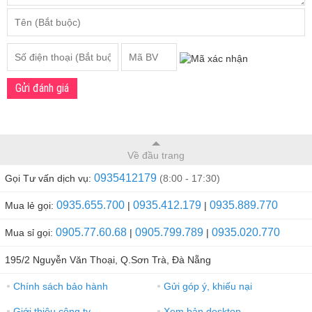
Gửi đánh giá
Về đầu trang
0935412179
Gọi Tư vấn dịch vụ:
(8:00 - 17:30)
0935.655.700
0935.412.179
0935.889.770
Mua lẻ gọi:
|
|
0905.77.60.68
0905.799.789
0935.020.770
Mua sỉ gọi:
|
|
195/2 Nguyễn Văn Thoại, Q.Sơn Trà, Đà Nẵng
Chính sách bảo hành
Gửi góp ý, khiếu nại
●
●
Giới thiệu công ty
Xem bản desktop
●
●