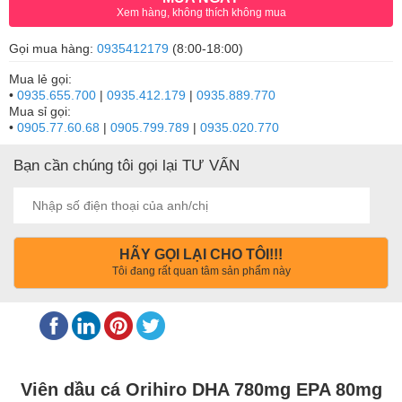
Xem hàng, không thích không mua
Gọi mua hàng:
0935412179
(8:00-18:00)
Mua lẻ gọi:
•
0935.655.700
|
0935.412.179
|
0935.889.770
Mua sỉ gọi:
•
0905.77.60.68
|
0905.799.789
|
0935.020.770
Bạn cần chúng tôi gọi lại TƯ VẤN
HÃY GỌI LẠI CHO TÔI!!!
Tôi đang rất quan tâm sản phẩm này
Viên dầu cá Orihiro DHA 780mg EPA 80mg