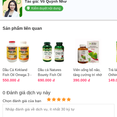
Tác giả: Võ Quỳnh Như
Kiểm duyệt nội dung
Sản phẩm liên quan
Dầu Cá Kirkland
Dầu cá Natures
Viên uống bổ não,
Trà l
Fish Oil Omega 3 -
Bounty Fish Oil
tăng cường trí nhớ
Orihi
Bổ Mắt, Tốt Tim
1400mg của Mỹ
Ginkgo Arkopharma
Bổ nã
550.000 đ
690.000 đ
390.000 đ
149.
Mạch 400 ...
hộp 130 viên
Pháp
hoàn 
0 Đánh giá dịch vụ này
Chọn đánh giá của bạn