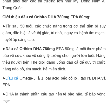
phân phối đến các thị trường lớn như Mỹ, Đông Nam Á,
Trung Quốc,...
Giới thiệu dầu cá Orihiro DHA 780mg EPA 80mg:
➤Từ sau 50 tuổi, các chức năng trong cơ thể dần bị suy
giảm, đặc biệt là về thị giác, trí nhớ, nguy cơ bệnh tim mạch,
huyết áp càng cao.
➤
Dầu cá Orihiro DHA 780mg
EPA 80mg là một thực phẩm
bảo vệ sức khỏe vô cùng lý tưởng cho người lớn tuổi. Hàng
triệu người trên Thế giới đang uống dầu cá để duy trì chức
năng não bộ, tim mạch, hệ miễn dịch.
➤
Dầu cá
Omega-3 là 1 loại acid béo có lợi, tạo ra DHA và
EPA.
➤DHA là thành phần cấu tạo nên tế bào não, tế bào võng
mạc