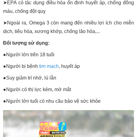
➤EPA có tác dụng điều hòa ổn định huyết áp, chống đông
máu, chống đột quỵ
➤Ngoài ra, Omega 3 còn mang đến nhiều lợi ích cho miễn
dịch, tiêu hóa, xương khớp, chống lão hóa,...
Đối tượng sử dụng:
●Người lớn trên 18 tuổi
●Người bị bệnh
tim mạch
, huyết áp
●Suy giảm trí nhớ, lú lẫn
●Người có thị lực kém, mờ mắt
●Người lớn tuổi có nhu cầu bảo vệ sức khỏe