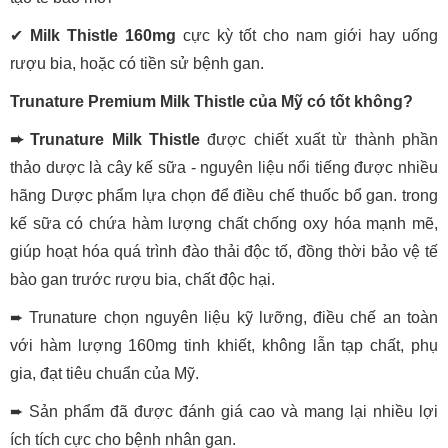
✔
Milk Thistle 160mg
cực kỳ tốt cho nam giới hay uống
rượu bia, hoặc có tiền sử bệnh gan.
Trunature Premium Milk Thistle của Mỹ có tốt không?
➨ Trunature Milk Thistle
được chiết xuất từ thành phần
thảo dược là cây kế sữa - nguyên liệu nổi tiếng được nhiều
hãng Dược phẩm lựa chọn để điều chế thuốc bổ gan. trong
kế sữa có chứa hàm lượng chất chống oxy hóa mạnh mẽ,
giúp hoạt hóa quá trình đào thải độc tố, đồng thời bảo vệ tế
bào gan trước rượu bia, chất độc hại.
➨ Trunature chọn nguyên liệu kỹ lưỡng, điều chế an toàn
với hàm lượng 160mg tinh khiết, không lẫn tạp chất, phụ
gia, đạt tiêu chuẩn của Mỹ.
➨ Sản phẩm đã được đánh giá cao và mang lại nhiều lợi
ích tích cực cho bệnh nhân gan.