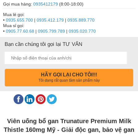
Gọi mua hàng:
0935412179
(8:00-18:00)
Mua lẻ gọi:
•
0935.655.700
|
0935.412.179
|
0935.889.770
Mua sỉ gọi:
•
0905.77.60.68
|
0905.799.789
|
0935.020.770
Bạn cần chúng tôi gọi lại TƯ VẤN
HÃY GỌI LẠI CHO TÔI!!!
Tôi đang rất quan tâm sản phẩm này
Viên uống bổ gan Trunature Premium Milk
Thistle 160mg Mỹ - Giải độc gan, bảo vệ gan