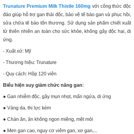
Trunature Premium Milk Thistle 160mg
với công thức độc
đáo giúp hỗ trợ gan thải độc, bảo vệ tế bào gan và phục hồi,
sửa chữa tế bào tổn thương. Sử dụng sản phẩm chiết xuất
từ thiên nhiên an toàn cho sức khỏe, không gây độc hại, dị
ứng.
- Xuất xứ: Mỹ
- Thương hiệu: Trunature
- Quy cách: Hộp 120 viên
Biểu hiện suy giảm chức năng gan:
● Gan nhiễm độc, gây mụn nhọt, mẩn ngứa, dị ứng
● Vàng da, thị lực kém
● Chán ăn, ăn không ngon miệng, mệt mỏi
● Men gan cao, nguy cơ viêm gan, xơ gan,...