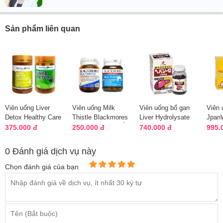
Sản phẩm liên quan
Viên uống Liver
Viên uống Milk
Viên uống bổ gan
Viên 
Detox Healthy Care
Thistle Blackmores
Liver Hydrolysate
JpanW
100 viên giải độc
giải độc gan của Úc
180 viên của Nhật
mỡ g
375.000 đ
250.000 đ
740.000 đ
995.
gan
Bản
thải đ
0 Đánh giá dịch vụ này
Chọn đánh giá của bạn