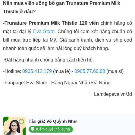
Nên mua viên uống bổ gan Trunature Premium Milk
Thistle ở đâu?
-Trunature Premium Milk Thistle 120 viên
chính hãng có
mặt tại đại lý
Eva Store
. Chúng tôi cam kết hàng chuẩn có
bill mua trực tiếp tại Mỹ. Giá cạnh tranh, dịch vụ ship cod
nhanh toàn quốc sẽ làm hài lòng quý khách hàng.
-Đặt hàng nhanh chóng bằng cách liên hệ:
-Hotline:
0935.412.179
(mua lẻ) -
0905.77.60.68
(mua sỉ)
-Fanpage:
Eva Store - Hàng Ngoại Nhập Đà Nẵng
Lamdepeva.vn/Jd
Tác giả: Võ Quỳnh Như
Kiểm duyệt nội dung