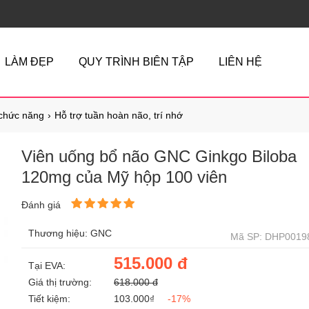
LÀM ĐẸP
QUY TRÌNH BIÊN TẬP
LIÊN HỆ
chức năng
Hỗ trợ tuần hoàn não, trí nhớ
Viên uống bổ não GNC Ginkgo Biloba
120mg của Mỹ hộp 100 viên
Đánh giá
Thương hiệu: GNC
Mã SP: DHP0019
515.000 đ
Tại EVA:
Giá thị trường:
618.000 đ
Tiết kiệm:
103.000₫
-17%