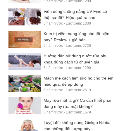
5 năm trước - Lượt xem: 1209
Viên uống chống nắng UV Fine có
thật sự tốt? Hiệu quả ra sao
6 năm trước - Lượt xem: 1338
Kem trị viêm nang lông nào tốt hiện
nay? Review + giá bán
6 năm trước - Lượt xem: 2726
Hướng dẫn sử dụng nước rửa phụ
khoa đúng cách từ chuyên gia
6 năm trước - Lượt xem: 1290
Mách mẹ cách làm siro ho cho trẻ em
hiệu quả, dễ áp dụng
6 năm trước - Lượt xem: 2519
Máy rửa mặt là gì? Có cần thiết phải
dùng máy rửa mặt không?
6 năm trước - Lượt xem: 1679
Tuyệt đối không dùng Ginkgo Biloba
cho những đối tượng này