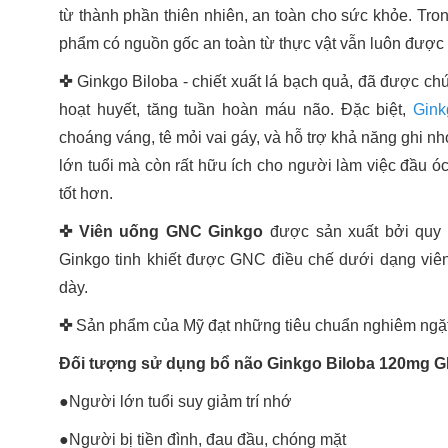
từ thành phần thiên nhiên, an toàn cho sức khỏe. Tro
phẩm có nguồn gốc an toàn từ thực vật vẫn luôn được 
✜
Ginkgo Biloba - chiết xuất lá bạch quả, đã được chứ
hoạt huyết, tăng tuần hoàn máu não. Đặc biệt,
Gink
choáng váng, tê mỏi vai gáy, và hỗ trợ khả năng ghi nh
lớn tuổi mà còn rất hữu ích cho người làm việc đầu ó
tốt hơn.
✜
Viên uống GNC Ginkgo
được sản xuất bởi quy t
Ginkgo tinh khiết được GNC điều chế dưới dạng viên
dày.
✜
Sản phẩm của Mỹ đạt những tiêu chuẩn nghiêm ngặ
Đối tượng sử dụng bổ não Ginkgo Biloba 120mg 
●Người lớn tuổi suy giảm trí nhớ
●Người bị tiền đình, đau đầu, chóng mặt