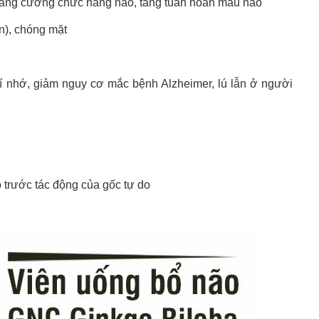
tăng cường chức năng não, tăng tuần hoàn máu não
n), chóng mặt
rí nhớ, giảm nguy cơ mắc bệnh Alzheimer, lú lẫn ở người
trước tác động của gốc tự do