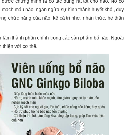
ã được chứng minh là có tác dụng rất tốt cho não. Nó có
 mạch máu não, ngăn ngừa sự hình thành huyết khối, duy
ng chức năng của não, kể cả trí nhớ, nhận thức, hệ thần
 làm thành phần chính trong các sản phẩm bổ não. Ngoài
n thiện với cơ thể.