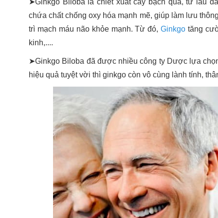
➤Ginkgo Biloba là chiết xuất cây bạch quả, từ lâu đ
chứa chất chống oxy hóa mạnh mẽ, giúp làm lưu thông
trì mạch máu não khỏe mạnh. Từ đó,
Ginkgo
tăng cườ
kinh,....
➤Ginkgo Biloba đã được nhiều công ty Dược lựa chọn
hiệu quả tuyệt vời thì ginkgo còn vô cùng lành tính, thâ