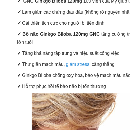
✔ GNC Ginkgo Biloba 120mg
100 viên của Mỹ giúp 
✔
Làm giảm các chứng đau đầu (không rõ nguyên nhâ
✔
Cải thiện tích cực cho người bị tiền đình
✔ Bổ não
Ginkgo Biloba 120mg GNC
tăng cường t
lớn tuổi
✔
Tăng khả năng tập trung và hiệu suất công việc
✔
Thư giãn mạch máu,
giảm stress
, căng thẳng
✔
Ginkgo Biloba chống oxy hóa, bảo vệ mạch máu não 
✔
Hỗ trợ phục hồi tế bào não bị tổn thương