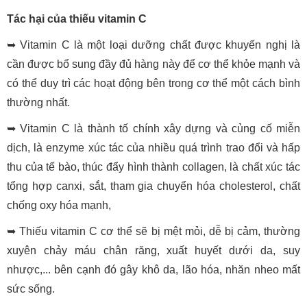
Tác hại của thiếu vitamin C
➥ Vitamin C là một loại dưỡng chất được khuyến nghị là
cần được bổ sung đầy đủ hàng này để cơ thể khỏe mạnh và
có thể duy trì các hoạt động bên trong cơ thể một cách bình
thường nhất.
➥ Vitamin C là thành tố chính xây dựng và củng cố miễn
dịch, là enzyme xúc tác của nhiều quá trình trao đổi và hấp
thu của tế bào, thúc đẩy hình thành collagen, là chất xúc tác
tổng hợp canxi, sắt, tham gia chuyển hóa cholesterol, chất
chống oxy hóa mạnh,
➥ Thiếu vitamin C cơ thể sẽ bị mệt mỏi, dễ bị cảm, thường
xuyên chảy máu chân răng, xuất huyết dưới da, suy
nhược,... bên cạnh đó gây khô da, lão hóa, nhăn nheo mất
sức sống.