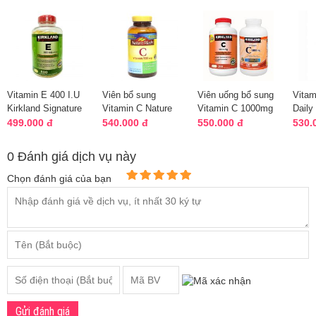
Vitamin E 400 I.U
Viên bổ sung
Viên uống bổ sung
Vitam
Kirkland Signature
Vitamin C Nature
Vitamin C 1000mg
Daily
500 Viên Của Mỹ
Made 500mg 180
Kirkland hộp 500
& min
499.000 đ
540.000 đ
550.000 đ
530.
viên của Mỹ
viên
500 ..
0 Đánh giá dịch vụ này
Chọn đánh giá của bạn
Gửi đánh giá