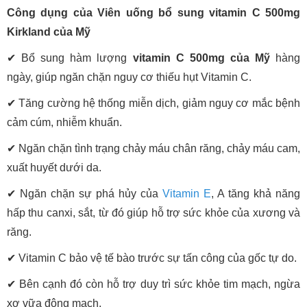
Công dụng của Viên uống bổ sung vitamin C 500mg
Kirkland của Mỹ
✔ Bổ sung hàm lượng
vitamin C 500mg của Mỹ
hàng
ngày, giúp ngăn chặn nguy cơ thiếu hụt Vitamin C.
✔ Tăng cường hệ thống miễn dịch, giảm nguy cơ mắc bệnh
cảm cúm, nhiễm khuẩn.
✔ Ngăn chặn tình trạng chảy máu chân răng, chảy máu cam,
xuất huyết dưới da.
✔ Ngăn chặn sự phá hủy của
Vitamin E
, A tăng khả năng
hấp thu canxi, sắt, từ đó giúp hỗ trợ sức khỏe của xương và
răng.
✔ Vitamin C bảo vệ tế bào trước sự tấn công của gốc tự do.
✔ Bên cạnh đó còn hỗ trợ duy trì sức khỏe tim mạch, ngừa
xơ vữa động mạch.