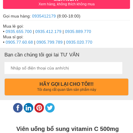
Xem hàng, không thích không mua
Gọi mua hàng:
0935412179
(8:00-18:00)
Mua lẻ gọi:
•
0935.655.700
|
0935.412.179
|
0935.889.770
Mua sỉ gọi:
•
0905.77.60.68
|
0905.799.789
|
0935.020.770
Bạn cần chúng tôi gọi lại TƯ VẤN
HÃY GỌI LẠI CHO TÔI!!!
Tôi đang rất quan tâm sản phẩm này
Viên uống bổ sung vitamin C 500mg