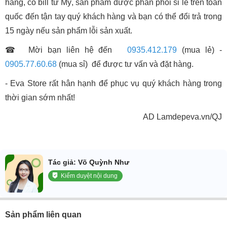
hãng, có bill từ Mỹ, sản phẩm được phân phối sỉ lẻ trên toàn
quốc đến tận tay quý khách hàng và bạn có thể đổi trả trong
15 ngày nếu sản phẩm lỗi sản xuất.
☎ Mời bạn liên hệ đến
0935.412.179
(mua lẻ) -
0905.77.60.68
(mua sỉ) để được tư vấn và đặt hàng.
- Eva Store rất hân hạnh để phục vụ quý khách hàng trong
thời gian sớm nhất!
AD Lamdepeva.vn/QJ
Tác giả: Võ Quỳnh Như
Kiểm duyệt nội dung
Sản phẩm liên quan