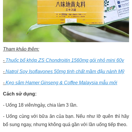
Tham khảo thêm:
-
Thuốc bổ khớp ZS Chondroitin 1560mg gói nhỏ mini 60v
-
Natrol Soy Isoflavones 50mg tinh chất mầm đậu nành Mỹ
-
Kẹo sâm Hamer Ginseng & Coffee Malaysia mẫu mới
Cách sử dụng:
- Uống 18 viên/ngày, chia làm 3 lần.
- Uống cùng với bữa ăn của bạn. Nếu như lỡ quên thì hãy
bổ sung ngay, nhưng không quá gần với lần uống tiếp theo.