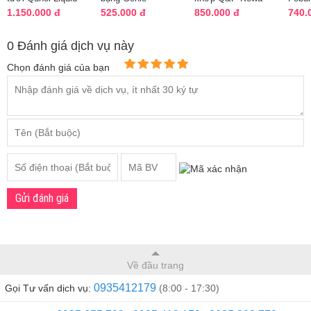
Turmeric 1000mg
Demar87 Cell Hàn
160, 270 viên Nhật
10mg
1.150.000 đ
525.000 đ
850.000 đ
740.
của Mỹ
Quốc
Bản
viện 
0 Đánh giá dịch vụ này
Chọn đánh giá của bạn
Gửi đánh giá
Về đầu trang
0935412179
Gọi Tư vấn dịch vụ:
(8:00 - 17:30)