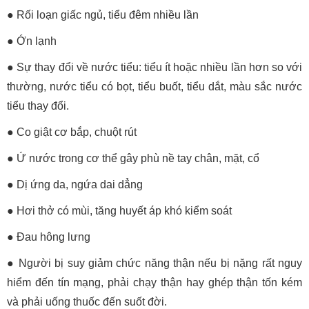
● Rối loạn giấc ngủ, tiểu đêm nhiều lần
● Ớn lạnh
● Sự thay đổi về nước tiểu: tiểu ít hoặc nhiều lần hơn so với
thường, nước tiểu có bọt, tiểu buốt, tiểu dắt, màu sắc nước
tiểu thay đổi.
● Co giật cơ bắp, chuột rút
● Ứ nước trong cơ thể gây phù nề tay chân, mặt, cổ
● Dị ứng da, ngứa dai dẳng
● Hơi thở có mùi, tăng huyết áp khó kiểm soát
● Đau hông lưng
● Người bị suy giảm chức năng thận nếu bị nặng rất nguy
hiểm đến tín mạng, phải chạy thận hay ghép thận tốn kém
và phải uống thuốc đến suốt đời.