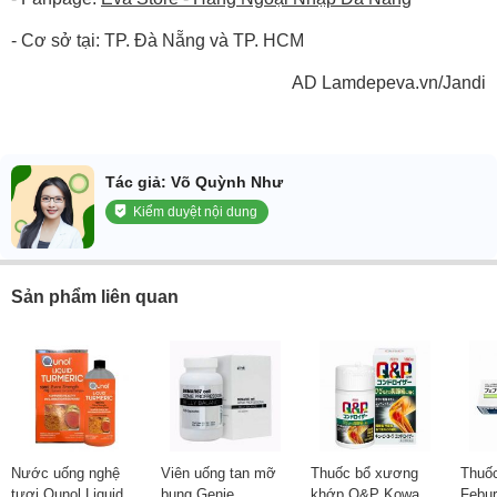
- Cơ sở tại: TP. Đà Nẵng và TP. HCM
AD Lamdepeva.vn/Jandi
Tác giả: Võ Quỳnh Như
Kiểm duyệt nội dung
Sản phẩm liên quan
Nước uống nghệ
Viên uống tan mỡ
Thuốc bổ xương
Thuốc
tươi Qunol Liquid
bụng Genie
khớp Q&P Kowa
Febur