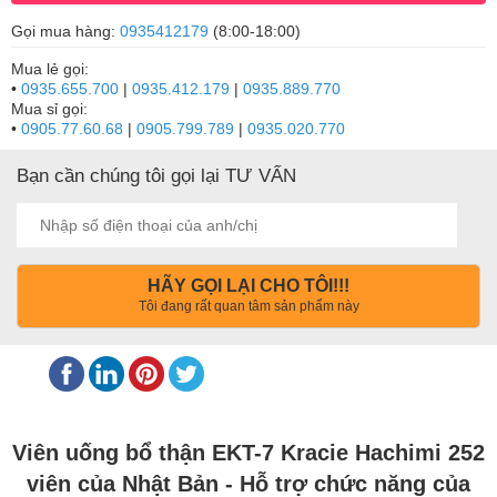
Gọi mua hàng:
0935412179
(8:00-18:00)
Mua lẻ gọi:
•
0935.655.700
|
0935.412.179
|
0935.889.770
Mua sỉ gọi:
•
0905.77.60.68
|
0905.799.789
|
0935.020.770
Bạn cần chúng tôi gọi lại TƯ VẤN
HÃY GỌI LẠI CHO TÔI!!!
Tôi đang rất quan tâm sản phẩm này
Viên uống bổ thận EKT-7 Kracie Hachimi 252
viên của Nhật Bản - Hỗ trợ chức năng của