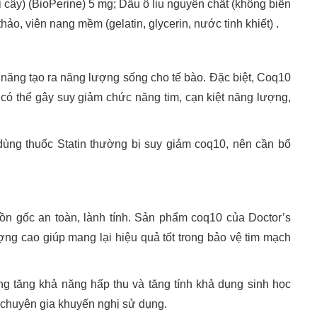
cây) (BioPerine) 5 mg; Dầu ô liu nguyên chất (không biến
hảo, viên nang mềm (gelatin, glycerin, nước tinh khiết) .
 năng tạo ra năng lượng sống cho tế bào. Đặc biệt, Coq10
 có thể gây suy giảm chức năng tim, cạn kiệt năng lượng,
ùng thuốc Statin thường bị suy giảm coq10, nên cần bổ
n gốc an toàn, lành tính. Sản phẩm coq10 của Doctor’s
ng cao giúp mang lại hiệu quả tốt trong bảo vệ tim mạch
ng tăng khả năng hấp thu và tăng tính khả dụng sinh học
 chuyên gia khuyến nghị sử dụng.