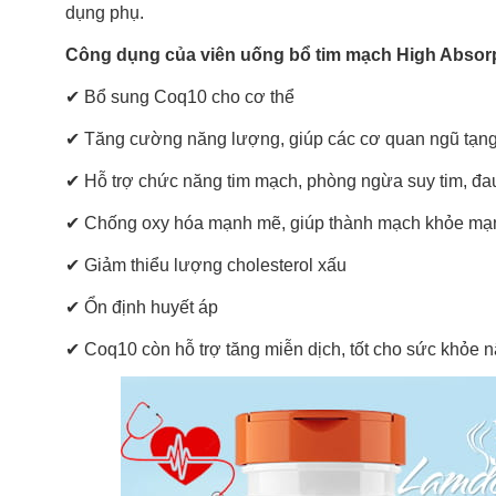
dụng phụ.
Công dụng của viên uống bổ tim mạch High Absor
✔ Bổ sung Coq10 cho cơ thể
✔ Tăng cường năng lượng, giúp các cơ quan ngũ tạng 
✔ Hỗ trợ chức năng tim mạch, phòng ngừa suy tim, đa
✔ Chống oxy hóa mạnh mẽ, giúp thành mạch khỏe mạ
✔ Giảm thiểu lượng cholesterol xấu
✔ Ổn định huyết áp
✔ Coq10 còn hỗ trợ tăng miễn dịch, tốt cho sức khỏe não