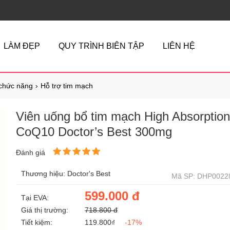
LÀM ĐẸP
QUY TRÌNH BIÊN TẬP
LIÊN HỆ
chức năng
Hỗ trợ tim mạch
Viên uống bổ tim mạch High Absorption
CoQ10 Doctor’s Best 300mg
Đánh giá
Thương hiệu: Doctor's Best
Mã SP: DHP0022
599.000 đ
Tại EVA:
Giá thị trường:
718.800 đ
Tiết kiệm:
119.800₫
-17%