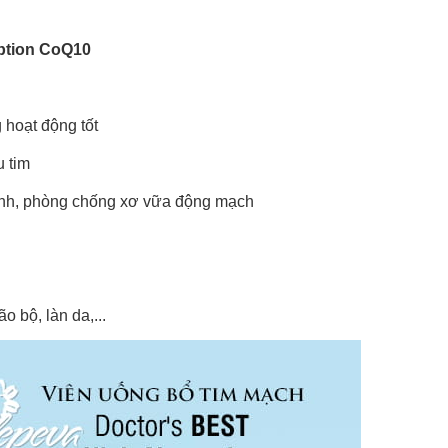
ption CoQ10
hoạt động tốt
u tim
nh, phòng chống xơ vữa động mạch
 bộ, làn da,...