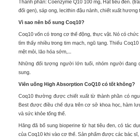
Thành phần: Coenzyme Q10 100 mg, Hạt tiêu đen. (trái 
đổi gen), sáp ong, lecithin đậu nành, chiết xuất hương t
Vì sao nên bổ sung Coq10?
Coq10 vốn có trong cơ thể động, thực vật. Nó có chức
tìm thấy nhiều trong tim mạch, ngũ tạng. Thiếu Coq10
mệt mỏi, lão hóa sớm,...
Những đối tượng người lớn tuổi, nhóm người đang d
sung.
Viên uống High Absorption CoQ10 có tốt không?
Coq10 thường được chiết xuất từ thành phần có nguồ
Best được điều chế dựa trên cơ sở khoa học, hàm lượ
và sức khỏe tổng thể.
Hãng đã bổ sung bioperine từ hạt tiêu đen, có tác dụ
của Coq10 khi vào cơ thể. Sản phẩm được các bác sĩ,