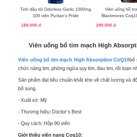
Tinh dầu tỏi Odorless Garlic 1000mg
Viên uống hỗ tr
100 viên Puritan’s Pride
Blackmores Coq1
189.000 đ
299.000 đ
Viên uống bổ tim mạch High Absorp
Viên uống bổ tim mạch High Absorption CoQ10
bổ 
chức năng tim, phòng ngừa suy tim, đau tim, rối loạn nhị
Sản phẩm đạt tiêu chuẩn khắt khe về chất lượng và độ 
bổ sung.
- Xuất xứ: Mỹ
- Thương hiệu: Doctor’s Best
- Quy cách: Hộp 90 viên
Giới thiệu viên nang Coq10: