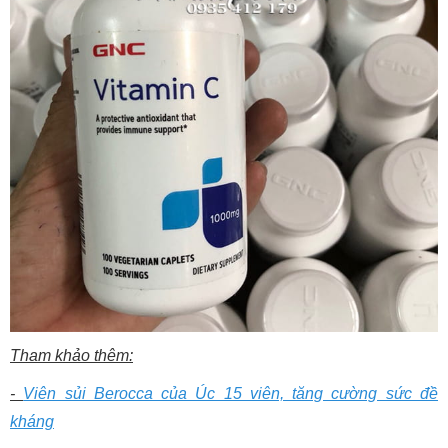
Tham khảo thêm:
-
Viên sủi Berocca của Úc 15 viên, tăng cường sức đề
kháng