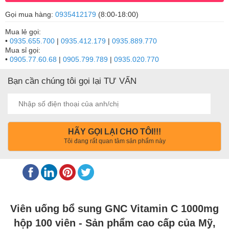
Gọi mua hàng:
0935412179
(8:00-18:00)
Mua lẻ gọi:
•
0935.655.700
|
0935.412.179
|
0935.889.770
Mua sỉ gọi:
•
0905.77.60.68
|
0905.799.789
|
0935.020.770
Bạn cần chúng tôi gọi lại TƯ VẤN
HÃY GỌI LẠI CHO TÔI!!!
Tôi đang rất quan tâm sản phẩm này
Viên uống bổ sung GNC Vitamin C 1000mg
hộp 100 viên - Sản phẩm cao cấp của Mỹ,