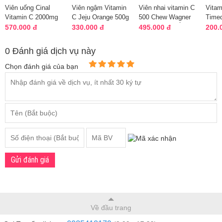
Viên uống Cinal
Viên ngậm Vitamin
Viên nhai vitamin C
Vita
Vitamin C 2000mg
C Jeju Orange 500g
500 Chew Wagner
Time
Nhật Bản hộp 300
- Vitamin C nguyên
500 viên của Úc
Purit
570.000 đ
330.000 đ
495.000 đ
200.
viên
chất
Mỹ
0 Đánh giá dịch vụ này
Chọn đánh giá của bạn
Gửi đánh giá
Về đầu trang