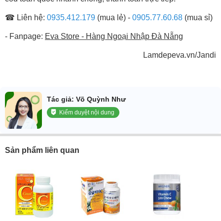
☎ Liên hệ:
0935.412.179
(mua lẻ) -
0905.77.60.68
(mua sỉ)
- Fanpage:
Eva Store - Hàng Ngoại Nhập Đà Nẵng
Lamdepeva.vn/Jandi
Tác giả: Võ Quỳnh Như
Kiểm duyệt nội dung
Sản phẩm liên quan