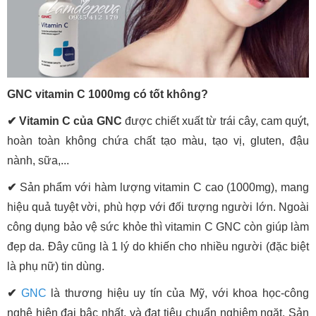
GNC vitamin C 1000mg có tốt không?
✔ Vitamin C của GNC
được chiết xuất từ trái cây, cam quýt,
hoàn toàn không chứa chất tạo màu, tạo vị, gluten, đậu
nành, sữa,...
✔
Sản phẩm với hàm lượng vitamin C cao (1000mg), mang
hiệu quả tuyệt vời, phù hợp với đối tượng người lớn. Ngoài
công dụng bảo vệ sức khỏe thì vitamin C GNC còn giúp làm
đẹp da. Đây cũng là 1 lý do khiến cho nhiều người (đặc biệt
là phụ nữ) tin dùng.
✔
GNC
là thương hiệu uy tín của Mỹ, với khoa học-công
nghệ hiện đại bậc nhất, và đạt tiêu chuẩn nghiêm ngặt. Sản