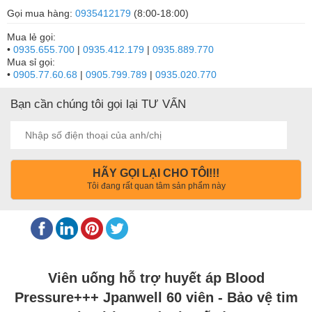
Gọi mua hàng:
0935412179
(8:00-18:00)
Mua lẻ gọi:
•
0935.655.700
|
0935.412.179
|
0935.889.770
Mua sỉ gọi:
•
0905.77.60.68
|
0905.799.789
|
0935.020.770
Bạn cần chúng tôi gọi lại TƯ VẤN
HÃY GỌI LẠI CHO TÔI!!!
Tôi đang rất quan tâm sản phẩm này
Viên uống hỗ trợ huyết áp Blood
Pressure+++ Jpanwell 60 viên - Bảo vệ tim