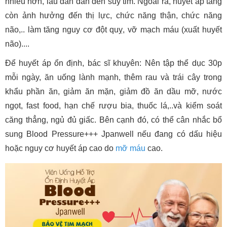
nhiều hơn, lâu dần dẫn đến suy tim. Ngoài ra, huyết áp tăng
còn ảnh hưởng đến thị lực, chức năng thận, chức năng
não,.. làm tăng nguy cơ đột quỵ, vỡ mạch máu (xuất huyết
não)....
Để huyết áp ổn định, bác sĩ khuyên: Nên tập thể dục 30p
mỗi ngày, ăn uống lành mạnh, thêm rau và trái cây trong
khẩu phần ăn, giảm ăn mặn, giảm đồ ăn dầu mỡ, nước
ngọt, fast food, hạn chế rượu bia, thuốc lá,..và kiểm soát
căng thẳng, ngủ đủ giấc. Bên cạnh đó, có thể cân nhắc bổ
sung Blood Pressure+++ Jpanwell nếu đang có dấu hiệu
hoặc nguy cơ huyết áp cao do
mỡ máu
cao.