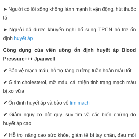
➤ Người có lối sống không lành mạnh ít vận động, hút thuốc
lá
➤ Người đã được khuyến nghị bổ sung TPCN hỗ trợ ổn
định
huyết áp
Công dụng của viên uống ổn định huyết áp Blood
Pressure+++ Jpanwell
✔
Bảo vệ mạch máu, hỗ trợ tăng cường tuần hoàn máu tốt
✔
Giảm cholesterol, mỡ máu, cải thiện tình trạng mạch máu
bị xơ vữa
✔
Ổn định huyết áp và bảo vệ
tim mạch
✔
Giảm nguy cơ đột quỵ, suy tim và các biến chứng do
huyết áp cao
✔
Hỗ trợ nâng cao sức khỏe, giảm tê bì tay chân, đau mỏi