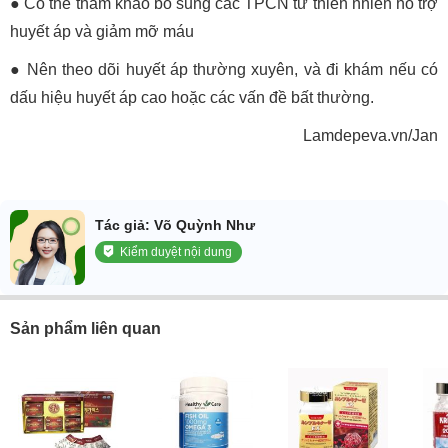
●
Có thể tham khảo bổ sung các TPCN từ thiên nhiên hỗ trợ
huyết áp và giảm mỡ máu
●
Nên theo dõi huyết áp thường xuyên, và đi khám nếu có
dấu hiệu huyết áp cao hoặc các vấn đề bất thường.
Lamdepeva.vn/Jan
Tác giả: Võ Quỳnh Như
Kiểm duyệt nội dung
Sản phẩm liên quan