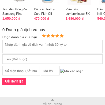
Tinh dầu thông đỏ
Dầu cá Healthy
Viên uống
Dầu n
Samsung Pine
Care Fish Oil
Lumbrokinase EX
Krill 
Mega Max của Hàn
1000mg Omega 3
Eikenbi của Nhật
2000
1.050.000 đ
470.000 đ
1.680.000 đ
540.
Quốc 120 viê...
400 Capsules
Bản 60 viên
Bản 6
0 Đánh giá dịch vụ này
Chọn đánh giá của bạn
Gửi đánh giá
Về đầu trang