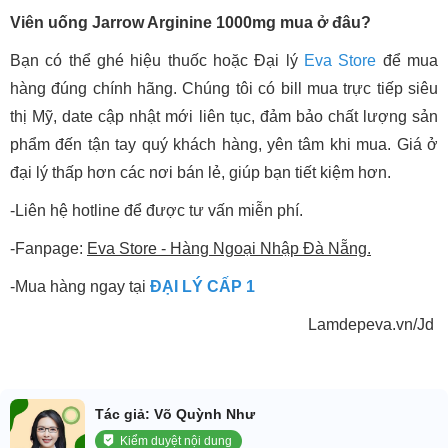
Viên uống Jarrow Arginine 1000mg mua ở đâu?
Bạn có thể ghé hiệu thuốc hoặc Đại lý
Eva Store
để mua
hàng đúng chính hãng. Chúng tôi có bill mua trực tiếp siêu
thị Mỹ, date cập nhật mới liên tục, đảm bảo chất lượng sản
phẩm đến tận tay quý khách hàng, yên tâm khi mua. Giá ở
đại lý thấp hơn các nơi bán lẻ, giúp bạn tiết kiệm hơn.
-Liên hệ hotline để được tư vấn miễn phí.
-Fanpage:
Eva Store - Hàng Ngoại Nhập Đà Nẵng.
-Mua hàng ngay tại
ĐẠI LÝ CẤP 1
Lamdepeva.vn/Jd
Tác giả: Võ Quỳnh Như
Kiểm duyệt nội dung