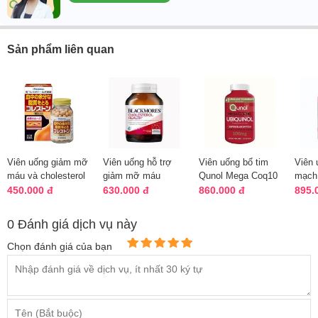
Sản phẩm liên quan
Viên uống giảm mỡ
Viên uống hỗ trợ
Viên uống bổ tim
Viên 
máu và cholesterol
giảm mỡ máu
Qunol Mega Coq10
mạch 
Hisamitsu 84, 168
Blackmores
Ubiquinol 100mg
CoQ1
450.000 đ
630.000 đ
860.000 đ
895.
viên
Cholesterol Heart
mẫu mới
Softg
0 Đánh giá dịch vụ này
Chọn đánh giá của bạn