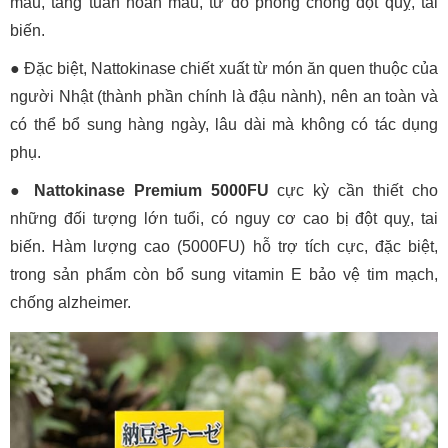
máu, tăng tuần hoàn máu, từ đó phòng chống đột quỵ, tai
biến.
● Đặc biệt, Nattokinase chiết xuất từ món ăn quen thuộc của
người Nhật (thành phần chính là đậu nành), nên an toàn và
có thể bổ sung hàng ngày, lâu dài mà không có tác dụng
phụ.
●
Nattokinase Premium 5000FU
cực kỳ cần thiết cho
những đối tượng lớn tuổi, có nguy cơ cao bị đột quỵ, tai
biến. Hàm lượng cao (5000FU) hỗ trợ tích cực, đặc biệt,
trong sản phẩm còn bổ sung vitamin E bảo vệ tim mạch,
chống alzheimer.