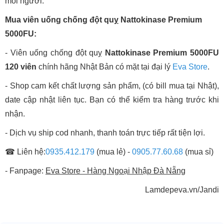
mỗi người.
Mua viên uống chống đột quỵ Nattokinase Premium
5000FU:
- Viên uống chống đột quỵ
Nattokinase Premium 5000FU
120 viên
chính hãng Nhật Bản có mặt tại đại lý
Eva Store
.
- Shop cam kết chất lượng sản phẩm, (có bill mua tại Nhật),
date cập nhật liên tục. Bạn có thể kiểm tra hàng trước khi
nhận.
- Dịch vụ ship cod nhanh, thanh toán trực tiếp rất tiện lợi.
☎ Liên hệ:
0935.412.179
(mua lẻ) -
0905.77.60.68
(mua sỉ)
- Fanpage:
Eva Store - Hàng Ngoại Nhập Đà Nẵng
Lamdepeva.vn/Jandi