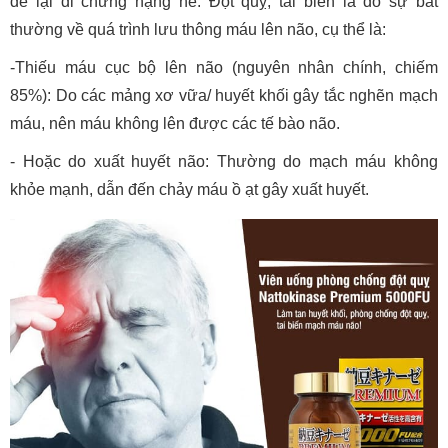
để lại di chứng nặng nề. Đột quỵ, tai biến là do sự bất
thường về quá trình lưu thông máu lên não, cụ thể là:
-Thiếu máu cục bộ lên não (nguyên nhân chính, chiếm
85%): Do các mảng xơ vữa/ huyết khối gây tắc nghẽn mạch
máu, nên máu không lên được các tế bào não.
- Hoặc do xuất huyết não: Thường do mạch máu không
khỏe mạnh, dẫn đến chảy máu ồ ạt gây xuất huyết.