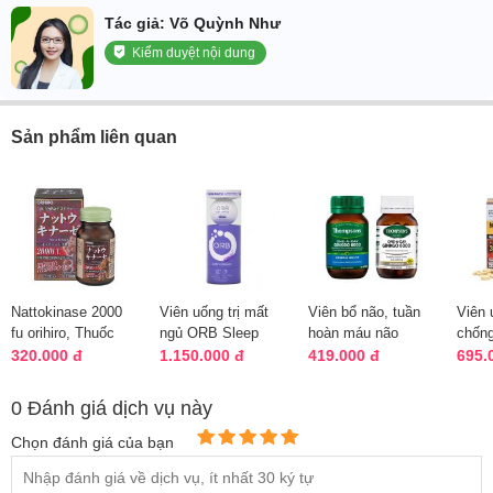
Tác giả: Võ Quỳnh Như
Kiểm duyệt nội dung
Sản phẩm liên quan
Nattokinase 2000
Viên uống trị mất
Viên bổ não, tuần
Viên 
fu orihiro, Thuốc
ngủ ORB Sleep
hoàn máu não
chống
điều trị tai biến của
Complex 60 viên
Thompson’s
Natto
320.000 đ
1.150.000 đ
419.000 đ
695.
Nhậ...
của Mỹ
Ginkgo 6000mg
3000
0 Đánh giá dịch vụ này
Chọn đánh giá của bạn