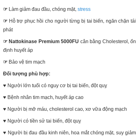
☞
Làm giảm đau đầu, chóng mặt,
stress
☞
Hỗ trợ phục hồi cho người từng bị tai biến, ngăn chặn tái
phát
☞
Nattokinase Premium 5000FU
cân bằng Cholesterol, ổn
định huyết áp
☞
Bảo vệ tim mạch
Đối tượng phù hợp:
♥ Người lớn tuổi có nguy cơ bị tai biến, đột quỵ
♥
Bệnh nhân tim mạch, huyết áp cao
♥
Người bị mỡ máu, cholesterol cao, xơ vữa động mạch
♥
Người có tiền sử tai biến, đột quỵ
♥
Người bị đau đầu kinh niên, hoa mắt chóng mặt, suy giảm