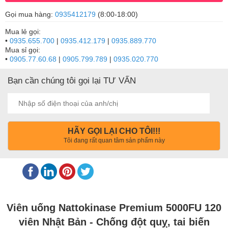
Gọi mua hàng:
0935412179
(8:00-18:00)
Mua lẻ gọi:
•
0935.655.700
|
0935.412.179
|
0935.889.770
Mua sỉ gọi:
•
0905.77.60.68
|
0905.799.789
|
0935.020.770
Bạn cần chúng tôi gọi lại TƯ VẤN
HÃY GỌI LẠI CHO TÔI!!!
Tôi đang rất quan tâm sản phẩm này
Viên uống Nattokinase Premium 5000FU 120
viên Nhật Bản - Chống đột quỵ, tai biến