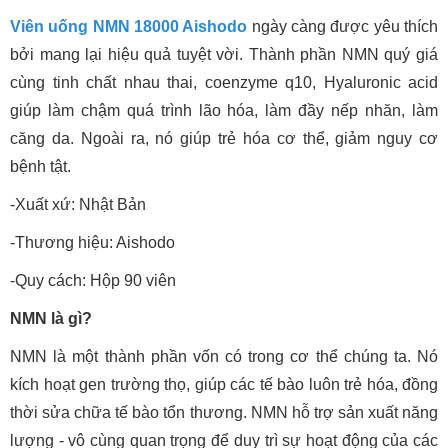
Viên uống NMN 18000 Aishodo
ngày càng được yêu thích
bởi mang lại hiệu quả tuyệt vời. Thành phần NMN quý giá
cùng tinh chất nhau thai, coenzyme q10, Hyaluronic acid
giúp làm chậm quá trình lão hóa, làm đầy nếp nhăn, làm
căng da. Ngoài ra, nó giúp trẻ hóa cơ thể, giảm nguy cơ
bệnh tật.
-Xuất xứ: Nhật Bản
-Thương hiệu: Aishodo
-Quy cách: Hộp 90 viên
NMN là gì?
NMN là một thành phần vốn có trong cơ thể chúng ta. Nó
kích hoạt gen trường thọ, giúp các tế bào luôn trẻ hóa, đồng
thời sửa chữa tế bào tổn thương. NMN hỗ trợ sản xuất năng
lượng - vô cùng quan trọng để duy trì sự hoạt động của các