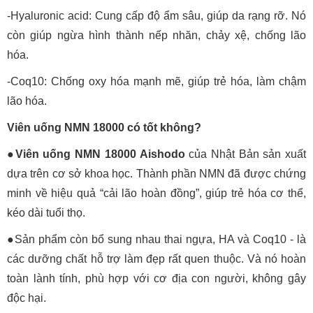
-Hyaluronic acid: Cung cấp độ ẩm sâu, giúp da rạng rỡ. Nó
còn giúp ngừa hình thành nếp nhăn, chảy xệ, chống lão
hóa.
-Coq10: Chống oxy hóa mạnh mẽ, giúp trẻ hóa, làm chậm
lão hóa.
Viên uống NMN 18000 có tốt không?
●Viên uống NMN 18000 Aishodo
của Nhật Bản sản xuất
dựa trên cơ sở khoa học. Thành phần NMN đã được chứng
minh về hiệu quả “cải lão hoàn đồng”, giúp trẻ hóa cơ thể,
kéo dài tuổi thọ.
●Sản phẩm còn bổ sung nhau thai ngựa, HA và Coq10 - là
các dưỡng chất hỗ trợ làm đẹp rất quen thuộc. Và nó hoàn
toàn lành tính, phù hợp với cơ địa con người, không gây
độc hại.