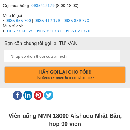
Gọi mua hàng:
0935412179
(8:00-18:00)
Mua lẻ gọi:
•
0935.655.700
|
0935.412.179
|
0935.889.770
Mua sỉ gọi:
•
0905.77.60.68
|
0905.799.789
|
0935.020.770
Bạn cần chúng tôi gọi lại TƯ VẤN
HÃY GỌI LẠI CHO TÔI!!!
Tôi đang rất quan tâm sản phẩm này
Viên uống NMN 18000 Aishodo Nhật Bản,
hộp 90 viên