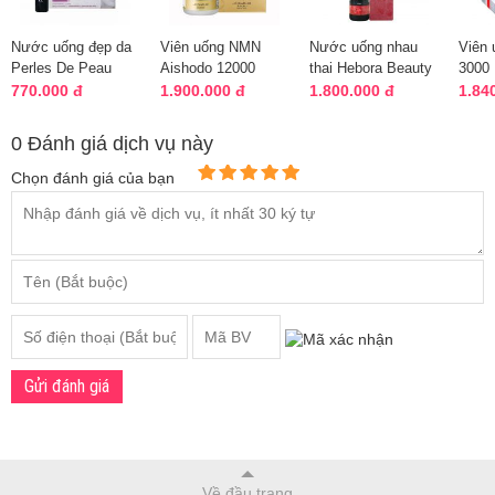
Nước uống đẹp da
Viên uống NMN
Nước uống nhau
Viên
Perles De Peau
Aishodo 12000
thai Hebora Beauty
3000 
Radiance
Nhật Bản - Hộp 60
Drink Placenta
Nhật 
770.000 đ
1.900.000 đ
1.800.000 đ
1.84
Arkopharma Pháp
viên
Nhật Bản
viên
0 Đánh giá dịch vụ này
Chọn đánh giá của bạn
Gửi đánh giá
Về đầu trang