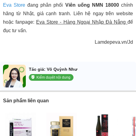
Eva Store
đang phân phối
Viên uống NMN 18000
chính
hãng từ Nhật, giá cạnh tranh. Liên hệ ngay trên website
hoặc fanpage:
Eva Store - Hàng Ngoại Nhập Đà Nẵng
để
đục tư vấn.
Lamdepeva.vn/Jd
Tác giả: Võ Quỳnh Như
Kiểm duyệt nội dung
Sản phẩm liên quan