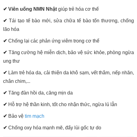
✔ Viên uống NMN Nhật
giúp trẻ hóa cơ thể
✔
Tái tạo tế bào mới, sửa chữa tế bào tổn thương, chống
lão hóa
✔
Chống lại các phản ứng viêm trong cơ thể
✔
Tăng cường hệ miễn dịch, bảo vệ sức khỏe, phòng ngừa
ung thư
✔
Làm trẻ hóa da, cải thiện da khô sạm, vết thâm, nếp nhăn,
chân chim,...
✔
Tăng đàn hồi da, căng mịn da
✔
Hỗ trợ hệ thần kinh, tốt cho nhận thức, ngừa lú lẫn
✔
Bảo vệ
tim mạch
✔
Chống oxy hóa mạnh mẽ, đẩy lùi gốc tự do