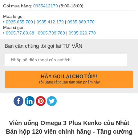
Gọi mua hàng:
0935412179
(8:00-18:00)
Mua lẻ gọi:
•
0935.655.700
|
0935.412.179
|
0935.889.770
Mua sỉ gọi:
•
0905.77.60.68
|
0905.799.789
|
0935.020.770
Bạn cần chúng tôi gọi lại TƯ VẤN
HÃY GỌI LẠI CHO TÔI!!!
Tôi đang rất quan tâm sản phẩm này
Viên uống Omega 3 Plus Kenko của Nhật
Bản hộp 120 viên chính hãng - Tăng cường