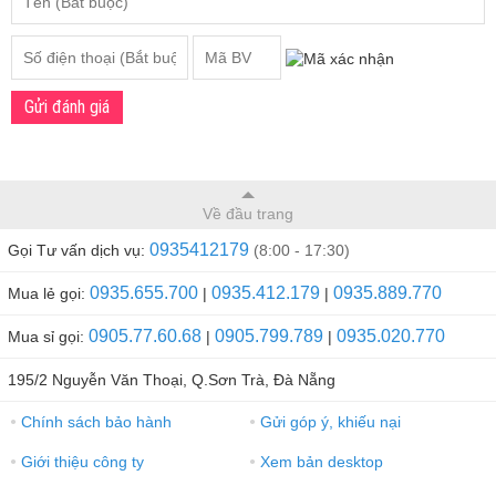
Gửi đánh giá
Về đầu trang
0935412179
Gọi Tư vấn dịch vụ:
(8:00 - 17:30)
0935.655.700
0935.412.179
0935.889.770
Mua lẻ gọi:
|
|
0905.77.60.68
0905.799.789
0935.020.770
Mua sỉ gọi:
|
|
195/2 Nguyễn Văn Thoại, Q.Sơn Trà, Đà Nẵng
Chính sách bảo hành
Gửi góp ý, khiếu nại
●
●
Giới thiệu công ty
Xem bản desktop
●
●