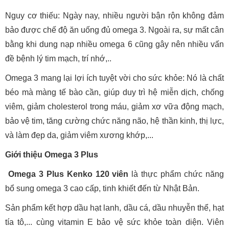
Nguy cơ thiếu: Ngày nay, nhiều người bận rộn không đảm
bảo được chế độ ăn uống đủ omega 3. Ngoài ra, sự mất cân
bằng khi dung nạp nhiều omega 6 cũng gây nên nhiều vấn
đề bệnh lý tim mạch, trí nhớ,..
Omega 3 mang lại lợi ích tuyệt vời cho sức khỏe: Nó là chất
béo mà màng tế bào cần, giúp duy trì hệ miễn dịch, chống
viêm, giảm cholesterol trong máu, giảm xơ vữa động mạch,
bảo vệ tim, tăng cường chức năng não, hệ thần kinh, thị lực,
và làm đẹp da, giảm viêm xương khớp,...
Giới thiệu Omega 3 Plus
Omega 3 Plus Kenko 120 viên
là thực phẩm chức năng
bổ sung omega 3 cao cấp, tinh khiết đến từ Nhật Bản.
Sản phẩm kết hợp dầu hạt lanh, dầu cá, dầu nhuyễn thể, hạt
tía tô,... cùng vitamin E bảo vệ sức khỏe toàn diện. Viên