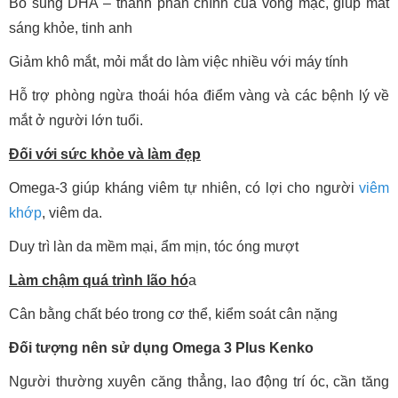
Bổ sung DHA – thành phần chính của võng mạc, giúp mắt
sáng khỏe, tinh anh
Giảm khô mắt, mỏi mắt do làm việc nhiều với máy tính
Hỗ trợ phòng ngừa thoái hóa điểm vàng và các bệnh lý về
mắt ở người lớn tuổi.
Đối với sức khỏe và làm đẹp
Omega-3 giúp kháng viêm tự nhiên, có lợi cho người
viêm
khớp
, viêm da.
Duy trì làn da mềm mại, ẩm mịn, tóc óng mượt
Làm chậm quá trình lão hó
a
Cân bằng chất béo trong cơ thể, kiểm soát cân nặng
Đối tượng nên sử dụng Omega 3 Plus Kenko
Người thường xuyên căng thẳng, lao động trí óc, cần tăng