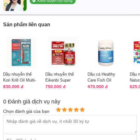
Kiểm duyệt nội dung
Sản phẩm liên quan
Dầu nhuyễn thể
Dầu nhuyễn thể
Dầu cá Healthy
Dầu n
Kori Krill Oil Multi-
Eikenbi Super
Care Fish Oil
Natur
Benefit Omega 3
Omega 3 Krill Oil
1000mg Omega 3
Krill 
830.000 đ
750.000 đ
470.000 đ
625.
của Mỹ
của Nhật Bản
400 Capsules
Kids
0 Đánh giá dịch vụ này
Chọn đánh giá của bạn