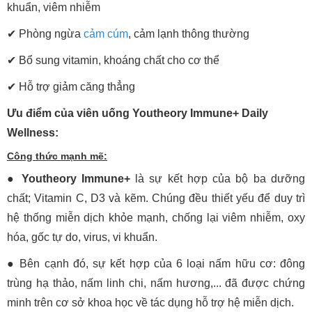
khuẩn, viêm nhiễm
✔
Phòng ngừa
cảm cúm
, cảm lạnh thông thường
✔
Bổ sung vitamin, khoáng chất cho cơ thể
✔
Hỗ trợ giảm căng thẳng
Ưu điểm của viên uống Youtheory Immune+ Daily
Wellness:
Công thức mạnh mẽ:
●
Youtheory Immune+
là sự kết hợp của bộ ba dưỡng
chất; Vitamin C, D3 và kẽm. Chúng đều thiết yếu để duy trì
hệ thống miễn dịch khỏe mạnh, chống lại viêm nhiễm, oxy
hóa, gốc tự do, virus, vi khuẩn.
● Bên cạnh đó, sự kết hợp của 6 loại nấm hữu cơ: đông
trùng hạ thảo, nấm linh chi, nấm hương,... đã được chứng
minh trên cơ sở khoa học về tác dụng hỗ trợ hệ miễn dịch.