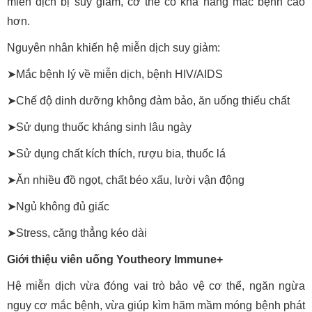
miễn dịch bị suy giảm, cơ thể có khả năng mắc bệnh cao
hơn.
Nguyên nhân khiến hệ miễn dịch suy giảm:
➤Mắc bệnh lý về miễn dịch, bệnh HIV/AIDS
➤Chế độ dinh dưỡng không đảm bảo, ăn uống thiếu chất
➤Sử dụng thuốc kháng sinh lâu ngày
➤Sử dụng chất kích thích, rượu bia, thuốc lá
➤Ăn nhiều đồ ngọt, chất béo xấu, lười vận động
➤Ngủ không đủ giấc
➤Stress, căng thẳng kéo dài
Giới thiệu viên uống Youtheory Immune+
Hệ miễn dịch vừa đóng vai trò bảo vệ cơ thể, ngăn ngừa
nguy cơ mắc bệnh, vừa giúp kìm hãm mầm móng bệnh phát