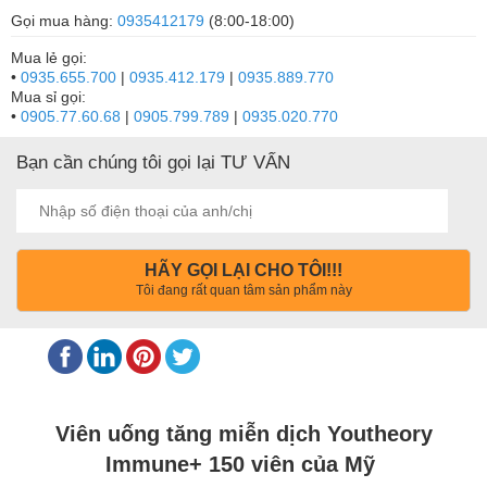
Gọi mua hàng:
0935412179
(8:00-18:00)
Mua lẻ gọi:
•
0935.655.700
|
0935.412.179
|
0935.889.770
Mua sỉ gọi:
•
0905.77.60.68
|
0905.799.789
|
0935.020.770
Bạn cần chúng tôi gọi lại TƯ VẤN
HÃY GỌI LẠI CHO TÔI!!!
Tôi đang rất quan tâm sản phẩm này
Viên uống tăng miễn dịch Youtheory
Immune+ 150 viên của Mỹ