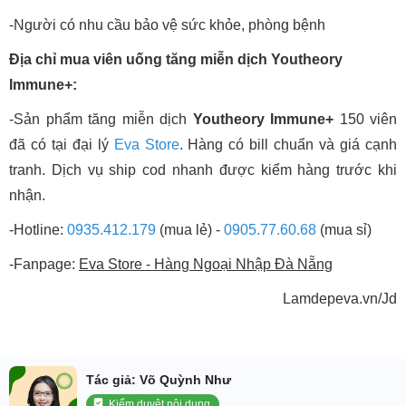
-Người có nhu cầu bảo vệ sức khỏe, phòng bệnh
Địa chỉ mua viên uống tăng miễn dịch Youtheory
Immune+:
-Sản phẩm tăng miễn dịch
Youtheory Immune+
150 viên
đã có tại đại lý
Eva Store
. Hàng có bill chuẩn và giá cạnh
tranh. Dịch vụ ship cod nhanh được kiểm hàng trước khi
nhận.
-Hotline:
0935.412.179
(mua lẻ) -
0905.77.60.68
(mua sỉ)
-Fanpage:
Eva Store - Hàng Ngoại Nhập Đà Nẵng
Lamdepeva.vn/Jd
Tác giả: Võ Quỳnh Như
Kiểm duyệt nội dung