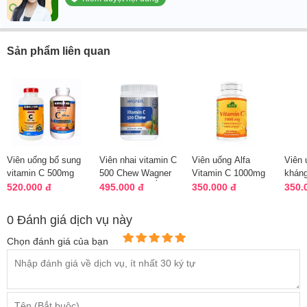
Sản phẩm liên quan
Viên uống bổ sung
Viên nhai vitamin C
Viên uống Alfa
Viên 
vitamin C 500mg
500 Chew Wagner
Vitamin C 1000mg
kháng
Kirkland 500 viên
500 viên của Úc
của Mỹ, hộp 100
Vita
520.000 đ
495.000 đ
350.000 đ
350.
của Mỹ
viên
của 
0 Đánh giá dịch vụ này
Chọn đánh giá của bạn