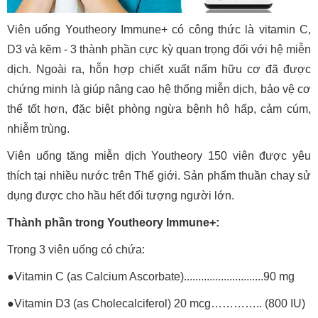
Viên uống Youtheory Immune+ có công thức là vitamin C,
D3 và kẽm - 3 thành phần cực kỳ quan trọng đối với hệ miễn
dịch. Ngoài ra, hỗn hợp chiết xuất nấm hữu cơ đã được
chứng minh là giúp nâng cao hệ thống miễn dịch, bảo vệ cơ
thể tốt hơn, đặc biệt phòng ngừa bệnh hô hấp, cảm cúm,
nhiễm trùng.
Viên uống tăng miễn dịch Youtheory 150 viên được yêu
thích tại nhiều nước trên Thế giới. Sản phẩm thuần chay sử
dụng được cho hầu hết đối tượng người lớn.
Thành phần trong Youtheory Immune+:
Trong 3 viên uống có chứa:
●Vitamin C (as Calcium Ascorbate)............................90 mg
●Vitamin D3 (as Cholecalciferol) 20 mcg………….. (800 IU)