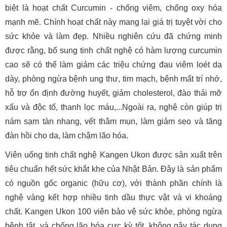
biệt là hoạt chất Curcumin - chống viêm, chống oxy hóa
mạnh mẽ. Chính hoạt chất này mang lại giá trị tuyệt vời cho
sức khỏe và làm đẹp. Nhiều nghiên cứu đã chứng minh
được rằng, bổ sung tinh chất nghệ có hàm lượng curcumin
cao sẽ có thể làm giảm các triệu chứng đau viêm loét dạ
dày, phòng ngừa bệnh ung thư, tim mạch, bệnh mất trí nhớ,
hỗ trợ ổn định đường huyết, giảm cholesterol, đào thải mỡ
xấu và độc tố, thanh lọc máu,...Ngoài ra, nghệ còn giúp trị
nám sạm tàn nhang, vết thâm mụn, làm giảm sẹo và tăng
đàn hồi cho da, làm chậm lão hóa.
Viên uống tinh chất nghệ Kangen Ukon được sản xuất trên
tiêu chuẩn hết sức khắt khe của Nhật Bản. Đây là sản phẩm
có nguồn gốc organic (hữu cơ), với thành phần chính là
nghệ vàng kết hợp nhiều tinh dầu thực vật và vi khoáng
chất. Kangen Ukon 100 viên bảo vệ sức khỏe, phòng ngừa
bệnh tật, và chống lão hóa cực kỳ tốt, không gây tác dụng