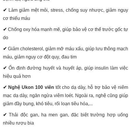
✔
Làm giảm mệt mỏi, stress, chống suy nhược, giảm nguy
cơ thiếu máu
✔
Chống oxy hóa mạnh mẽ, giúp bảo vệ cơ thể trước gốc tự
do
✔
Giảm cholesterol, giảm mỡ máu xấu, giúp lưu thông mạch
máu, giảm nguy cơ đột quỵ, đau tim
✔
Ổn định đường huyết và huyết áp, giúp insulin làm việc
hiệu quả hơn
✔
Nghệ Ukon 100 viên
tốt cho dạ dày, hỗ trợ bảo vệ niêm
mạc dạ dày, ngăn ngừa viêm loét. Ngoài ra, nghệ cũng giúp
giảm đầy bụng, khó tiêu, rối loạn tiêu hóa,...
✔
Thải độc gan, hạ men gan, đặc biệt trường hợp uống
nhiều rượu bia