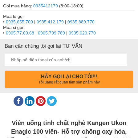
Gọi mua hàng:
0935412179
(8:00-18:00)
Mua lẻ gọi:
•
0935.655.700
|
0935.412.179
|
0935.889.770
Mua sỉ gọi:
•
0905.77.60.68
|
0905.799.789
|
0935.020.770
Bạn cần chúng tôi gọi lại TƯ VẤN
HÃY GỌI LẠI CHO TÔI!!!
Tôi đang rất quan tâm sản phẩm này
Viên uống tinh chất nghệ Kangen Ukon
Enagic 100 viên- Hỗ trợ chống oxy hóa,