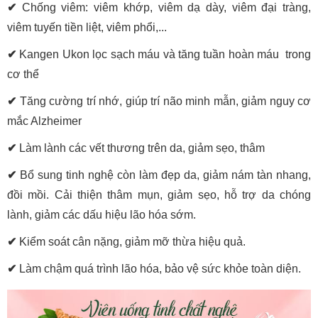
✔
Chống viêm: viêm khớp, viêm dạ dày, viêm đại tràng,
viêm tuyến tiền liệt, viêm phổi,...
✔
Kangen Ukon lọc sạch máu và tăng tuần hoàn máu trong
cơ thể
✔
Tăng cường trí nhớ, giúp trí não minh mẫn, giảm nguy cơ
mắc Alzheimer
✔
Làm lành các vết thương trên da, giảm sẹo, thâm
✔
Bổ sung tinh nghệ còn làm đẹp da, giảm nám tàn nhang,
đồi mồi. Cải thiện thâm mụn, giảm sẹo, hỗ trợ da chóng
lành, giảm các dấu hiệu lão hóa sớm.
✔
Kiểm soát cân nặng, giảm mỡ thừa hiệu quả.
✔
Làm chậm quá trình lão hóa, bảo vệ sức khỏe toàn diện.