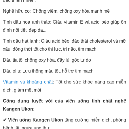
dầu thiên nhiên:
Nghệ hữu cơ: Chống viêm, chống oxy hóa mạnh mẽ
Tinh dầu hoa anh thảo: Giàu vitamin E và acid béo giúp ổn
định nội tiết, đẹp da,...
Tinh dầu hạt lanh: Giàu acid béo, đào thải cholesterol và mỡ
xấu, đồng thời tốt cho thị lực, trí não, tim mạch.
Dầu tía tô: chống oxy hóa, đẩy lùi gốc tự do
Dầu oliu: Lưu thông máu tốt, hỗ trợ tim mạch
Vitamin và khoáng chất
: Tốt cho sức khỏe nâng cao miễn
dịch, giảm mệt mỏi
Công dụng tuyệt vời của viên uống tinh chất nghệ
Kangen Ukon:
✔ Viên uống Kangen Ukon
tăng cường miễn dịch, phòng
bệnh tật, ngừa ung thư