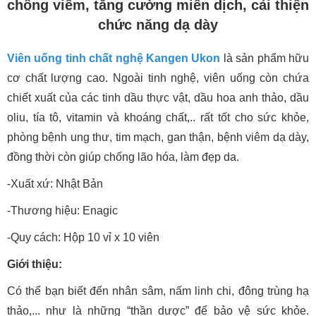
chống viêm, tăng cường miễn dịch, cải thiện
chức năng dạ dày
Viên uống tinh chất nghệ Kangen Ukon
là sản phẩm hữu
cơ chất lượng cao. Ngoài tinh nghệ, viên uống còn chứa
chiết xuất của các tinh dầu thực vật, dầu hoa anh thảo, dầu
oliu, tía tô, vitamin và khoáng chất,.. rất tốt cho sức khỏe,
phòng bệnh ung thư, tim mạch, gan thận, bệnh viêm dạ dày,
đồng thời còn giúp chống lão hóa, làm đẹp da.
-Xuất xứ: Nhật Bản
-Thương hiệu: Enagic
-Quy cách: Hộp 10 vỉ x 10 viên
Giới thiệu:
Có thể bạn biết đến nhân sâm, nấm linh chi, đông trùng hạ
thảo,... như là những “thần dược” để bảo vệ sức khỏe.