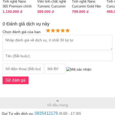
Tinh nghệ Nano
Viên tinh chất nghệ
Tinh nghệ Nano
Tinh 
365 Premium chính
Turmeric Curcumin
Curcumin Gold Hàn
Curc
hãng Hàn Quốc
1000mg của Mỹ
Quốc mẫu mới
Natin
1.150.000 đ
389.000 đ
799.000 đ
499.
nhất
Nghệ
0 Đánh giá dịch vụ này
Chọn đánh giá của bạn
Gửi đánh giá
Về đầu trang
0935412179
Gọi Tư vấn dịch vụ:
(8:00 - 17:30)