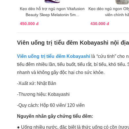
Kẹo dẻo hỗ trợ ngủ ngon Vitafusion
Kẹo dẻo ngủ ngon Olly
Beauty Sleep Melatonin 5m...
viên chính h
450.000 đ
430.000 đ
Viên uống trị tiểu đêm Kobayashi nội đị
Viên uống trị tiểu đêm Kobayashi
là “cứu tinh” cho
tiểu đêm nhiều lần, tiểu buốt, tiểu rắt, bí tiểu, khó t
nhanh và không gây độc hại cho sức khỏe.
-Xuất xứ: Nhật Bản
-Thương hiệu: Kobayashi
-Quy cách: Hộp 60 viên/ 120 viên
Nguyên nhân gây chứng tiểu đêm:
● Uống nhiều nước, đặc biệt là thức uống có cồn (rượu 