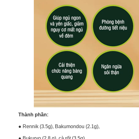
Thành phần:
● Rennik (3.5g), Bakumondou (2.1g),
● Bukuryo (2.8 g), cà rốt (3.5g),