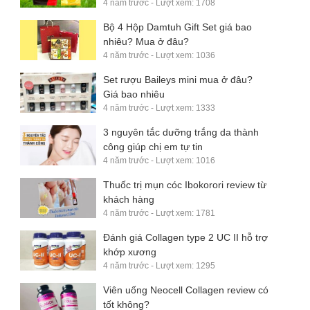
4 năm trước - Lượt xem: 1708
Bộ 4 Hộp Damtuh Gift Set giá bao
nhiêu? Mua ở đâu?
4 năm trước - Lượt xem: 1036
Set rượu Baileys mini mua ở đâu?
Giá bao nhiêu
4 năm trước - Lượt xem: 1333
3 nguyên tắc dưỡng trắng da thành
công giúp chị em tự tin
4 năm trước - Lượt xem: 1016
Thuốc trị mụn cóc Ibokorori review từ
khách hàng
4 năm trước - Lượt xem: 1781
Đánh giá Collagen type 2 UC II hỗ trợ
khớp xương
4 năm trước - Lượt xem: 1295
Viên uống Neocell Collagen review có
tốt không?