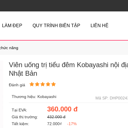
LÀM ĐẸP
QUY TRÌNH BIÊN TẬP
LIÊN HỆ
chức năng
Viên uống trị tiểu đêm Kobayashi nội đị
Nhật Bản
Đánh giá
Thương hiệu: Kobayashi
Mã SP: DHP0024
360.000 đ
Tại EVA:
Giá thị trường:
432.000 đ
Tiết kiệm:
72.000₫
-17%