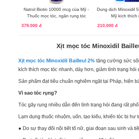
Natrol Biotin 10000 mcg của Mỹ -
Dung dịch Minoxidil 
Thuốc mọc tóc, ngăn rụng tóc
Mỹ kích thích
379.000 đ
210.000 đ
Xịt mọc tóc Minoxidil Baill
Xịt mọc tóc Minoxidil Bailleul 2%
tăng cường sức sốn
kích thích mọc tóc nhanh, dày hơn, giảm tình trạng hói
Sản phẩm đạt tiêu chuẩn nghiêm ngặt tại Pháp, hiện bá
Vì sao tóc rụng?
Tóc gãy rụng nhiều dẫn đến tình trạng hói đang rất ph
Lạm dụng thuốc nhuộm, uốn, tạo kiểu, khiến tóc bị hư t
● Do sự thay đổi nội tiết tố nữ, giai đoạn sau sinh và t