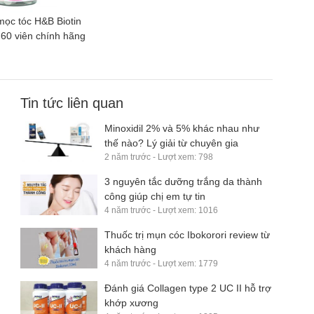
mọc tóc H&B Biotin
60 viên chính hãng
Tin tức liên quan
Minoxidil 2% và 5% khác nhau như
thế nào? Lý giải từ chuyên gia
2 năm trước - Lượt xem: 798
3 nguyên tắc dưỡng trắng da thành
công giúp chị em tự tin
4 năm trước - Lượt xem: 1016
Thuốc trị mụn cóc Ibokorori review từ
khách hàng
4 năm trước - Lượt xem: 1779
Đánh giá Collagen type 2 UC II hỗ trợ
khớp xương