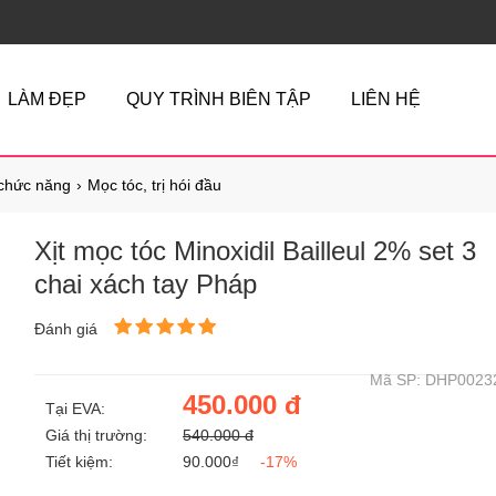
LÀM ĐẸP
QUY TRÌNH BIÊN TẬP
LIÊN HỆ
chức năng
Mọc tóc, trị hói đầu
Xịt mọc tóc Minoxidil Bailleul 2% set 3
chai xách tay Pháp
Đánh giá
Mã SP: DHP0023
450.000 đ
Tại EVA:
Giá thị trường:
540.000 đ
Tiết kiệm:
90.000₫
-17%