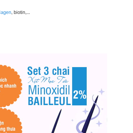
lagen
, biotin,...