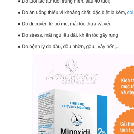
●
Do tuổi tác (từ tuổi trung niên, sau 40 tuổi)
●
Do ăn uống thiếu vi khoáng chất, đặc biệt là kẽm,
col
●
Do di truyền từ bố mẹ, mái tóc thưa và yếu
●
Do stress, mất ngủ lâu dài, khiến tóc gãy rụng
●
Do bệnh lý da đầu, dầu nhờn, gàu,, vảy nến,...