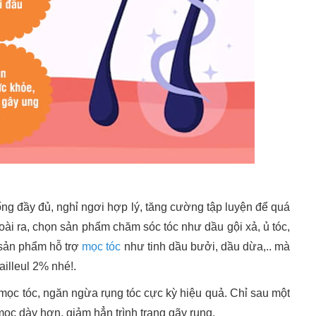
uống đầy đủ, nghỉ ngơi hợp lý, tăng cường tập luyện để quá
Ngoài ra, chọn sản phẩm chăm sóc tóc như dầu gội xả, ủ tóc,
sản phẩm hỗ trợ
mọc tóc
như tinh dầu bưởi, dầu dừa,.. mà
ailleul 2% nhé!.
mọc tóc, ngăn ngừa rụng tóc cực kỳ hiệu quả. Chỉ sau một
mọc dày hơn, giảm hẳn trình trạng gãy rụng.