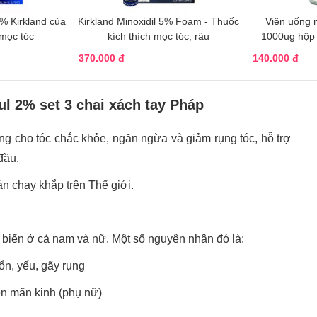
5% Kirkland của
Kirkland Minoxidil 5% Foam - Thuốc
Viên uống 
 mọc tóc
kích thích mọc tóc, râu
1000ug hộp 
370.000 đ
140.000 đ
eul 2% set 3 chai xách tay Pháp
g cho tóc chắc khỏe, ngăn ngừa và giảm rụng tóc, hỗ trợ
 đầu.
n chạy khắp trên Thế giới.
ổ biến ở cả nam và nữ. Một số nguyên nhân đó là:
ổn, yếu, gãy rụng
iền mãn kinh (phụ nữ)