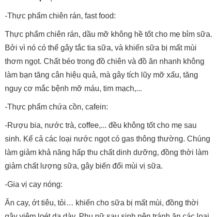
-Thực phẩm chiên rán, fast food:
Thực phẩm chiên rán, dầu mỡ không hề tốt cho mẹ bỉm sữa.
Bởi vì nó có thể gây tắc tia sữa, và khiến sữa bị mất mùi
thơm ngọt. Chất béo trong đồ chiên và đồ ăn nhanh không
làm bạn tăng cân hiệu quả, mà gây tích lũy mỡ xấu, tăng
nguy cơ mắc bệnh mỡ máu, tim mạch,...
-Thực phẩm chứa cồn, cafein:
-Rượu bia, nước trà, coffee,... đều không tốt cho mẹ sau
sinh. Kể cả các loại nước ngọt có gas thông thường. Chúng
làm giảm khả năng hấp thu chất dinh dưỡng, đồng thời làm
giảm chất lượng sữa, gây biến đổi mùi vị sữa.
-Gia vị cay nóng:
Ăn cay, ớt tiêu, tỏi… khiến cho sữa bị mất mùi, đồng thời
gây viêm loét dạ dày. Phụ nữ sau sinh nên tránh ăn các loại