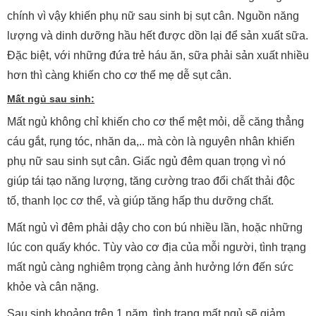
chính vì vậy khiến phụ nữ sau sinh bị sụt cân. Nguồn năng
lượng và dinh dưỡng hầu hết được dồn lại để sản xuất sữa.
Đặc biệt, với những đứa trẻ háu ăn, sữa phải sản xuất nhiều
hơn thì càng khiến cho cơ thể mẹ dễ sụt cân.
Mất ngủ sau sinh:
Mất ngủ không chỉ khiến cho cơ thể mệt mỏi, dễ căng thẳng
cáu gắt, rụng tóc, nhăn da,.. mà còn là nguyên nhân khiến
phụ nữ sau sinh sụt cân. Giấc ngủ đêm quan trọng vì nó
giúp tái tạo năng lượng, tăng cường trao đổi chất thải độc
tố, thanh lọc cơ thể, và giúp tăng hấp thu dưỡng chất.
Mất ngủ vì đêm phải dậy cho con bú nhiều lần, hoặc những
lúc con quấy khóc. Tùy vào cơ địa của mỗi người, tình trạng
mất ngủ càng nghiêm trọng càng ảnh hưởng lớn đến sức
khỏe và cân nặng.
Sau sinh khoảng trên 1 năm, tình trạng mất ngủ sẽ giảm