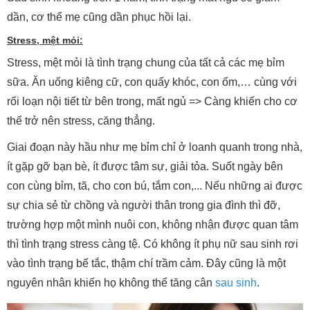
dần, cơ thể mẹ cũng dần phục hồi lại.
Stress, mệt mỏi:
Stress, mệt mỏi là tình trạng chung của tất cả các mẹ bỉm
sữa. Ăn uống kiêng cữ, con quấy khóc, con ốm,… cùng với
rối loạn nội tiết từ bên trong, mất ngủ => Càng khiến cho cơ
thể trở nên stress, căng thẳng.
Giai đoạn này hầu như mẹ bỉm chỉ ở loanh quanh trong nhà,
ít gặp gỡ bạn bè, ít được tâm sự, giải tỏa. Suốt ngày bên
con cùng bỉm, tã, cho con bú, tắm con,... Nếu những ai được
sự chia sẻ từ chồng và người thân trong gia đình thì đỡ,
trường hợp một mình nuôi con, không nhận được quan tâm
thì tình trạng stress càng tệ. Có không ít phụ nữ sau sinh rơi
vào tình trạng bế tắc, thậm chí trầm cảm. Đây cũng là một
nguyên nhân khiến họ không thể tăng cân
sau sinh
.