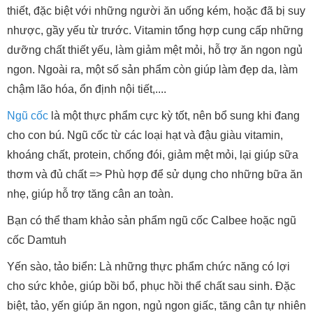
thiết, đặc biệt với những người ăn uống kém, hoặc đã bị suy
nhược, gầy yếu từ trước. Vitamin tổng hợp cung cấp những
dưỡng chất thiết yếu, làm giảm mệt mỏi, hỗ trợ ăn ngon ngủ
ngon. Ngoài ra, một số sản phẩm còn giúp làm đẹp da, làm
chậm lão hóa, ổn định nội tiết,....
Ngũ cốc
là một thực phẩm cực kỳ tốt, nên bổ sung khi đang
cho con bú. Ngũ cốc từ các loại hạt và đậu giàu vitamin,
khoáng chất, protein, chống đói, giảm mệt mỏi, lại giúp sữa
thơm và đủ chất => Phù hợp để sử dụng cho những bữa ăn
nhẹ, giúp hỗ trợ tăng cân an toàn.
Bạn có thể tham khảo sản phẩm ngũ cốc Calbee hoặc ngũ
cốc Damtuh
Yến sào, tảo biển: Là những thực phẩm chức năng có lợi
cho sức khỏe, giúp bồi bổ, phục hồi thể chất sau sinh. Đặc
biệt, tảo, yến giúp ăn ngon, ngủ ngon giấc, tăng cân tự nhiên