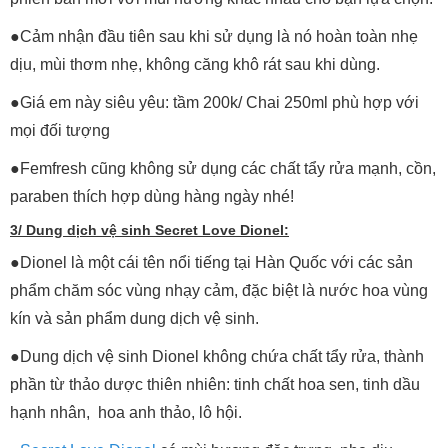
●Cảm nhận đầu tiên sau khi sử dụng là nó hoàn toàn nhẹ
dịu, mùi thơm nhẹ, không căng khô rát sau khi dùng.
●Giá em này siêu yêu: tầm 200k/ Chai 250ml phù hợp với
mọi đối tượng
●Femfresh cũng không sử dụng các chất tẩy rửa mạnh, cồn,
paraben thích hợp dùng hàng ngày nhé!
3/ Dung dịch vệ sinh Secret Love Dionel:
●Dionel là một cái tên nổi tiếng tại Hàn Quốc với các sản
phẩm chăm sóc vùng nhạy cảm, đặc biệt là nước hoa vùng
kín và sản phẩm dung dịch vệ sinh.
●Dung dịch vệ sinh Dionel không chứa chất tẩy rửa, thành
phần từ thảo dược thiên nhiên: tinh chất hoa sen, tinh dầu
hạnh nhân, hoa anh thảo, lô hội.