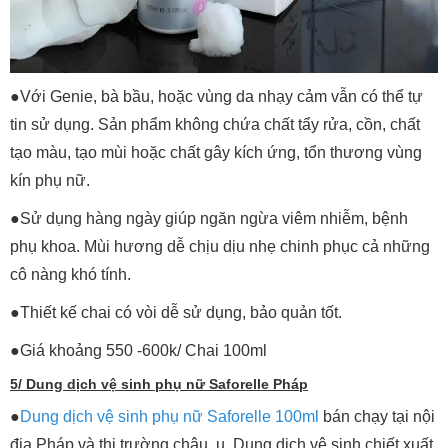
●Với Genie, bà bầu, hoặc vùng da nhạy cảm vẫn có thể tự
tin sử dụng. Sản phẩm không chứa chất tẩy rửa, cồn, chất
tạo màu, tạo mùi hoặc chất gây kích ứng, tổn thương vùng
kín phụ nữ.
●Sử dụng hàng ngày giúp ngăn ngừa viêm nhiễm, bệnh
phụ khoa. Mùi hương dễ chịu dịu nhẹ chinh phục cả những
cô nàng khó tính.
●Thiết kế chai có vòi dễ sử dụng, bảo quản tốt.
●Giá khoảng 550 -600k/ Chai 100ml
5/ Dung dịch vệ sinh phụ nữ Saforelle Pháp
●
Dung dịch vệ sinh phụ nữ Saforelle 100ml
bán chạy tại nội
địa Pháp và thị trường châu u. Dung dịch vệ sinh chiết xuất