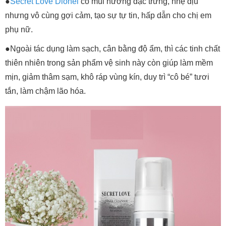
●
Secret Love Dionel
có mùi hương đặc trưng, nhẹ dịu
nhưng vô cùng gợi cảm, tạo sự tự tin, hấp dẫn cho chị em
phụ nữ.
●Ngoài tác dụng làm sạch, cân bằng độ ẩm, thì các tinh chất
thiên nhiên trong sản phẩm vệ sinh này còn giúp làm mềm
mịn, giảm thâm sạm, khô ráp vùng kín, duy trì “cô bé” tươi
tắn, làm chậm lão hóa.