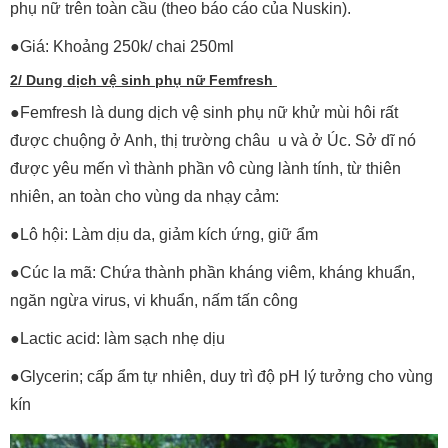
phụ nữ trên toàn cầu (theo báo cáo của Nuskin).
●Giá: Khoảng 250k/ chai 250ml
2/ Dung dịch vệ sinh phụ nữ Femfresh
●Femfresh là dung dịch vệ sinh phụ nữ khử mùi hôi rất
được chuộng ở Anh, thị trường châu u và ở Úc. Sở dĩ nó
được yêu mến vì thành phần vô cùng lành tính, từ thiên
nhiên, an toàn cho vùng da nhạy cảm:
●Lô hội: Làm dịu da, giảm kích ứng, giữ ẩm
●Cúc la mã: Chứa thành phần kháng viêm, kháng khuẩn,
ngăn ngừa virus, vi khuẩn, nấm tấn công
●Lactic acid: làm sạch nhẹ dịu
●Glycerin; cấp ẩm tự nhiên, duy trì độ pH lý tưởng cho vùng
kín