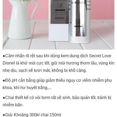
●Cảm nhận rõ rệt sau khi dùng kem dung dịch Secret Love
Dionel là khử mùi cực tốt, giữ mùi hương thơm lâu, vùng kín
nhẹ dịu, sạch sẽ tươi mát, không bị khô căng.
●Độ pH cân bằng giúp giảm thiểu nguy cơ viêm nhiễm phụ
khoa, khí hư huyết trắng,...
●Chai thiết kế có vòi bơm rất vệ sinh, bảo quản tốt, tránh bị
nhiễm bẩn.
●Giá: Khoảng 300k/ chai 150ml