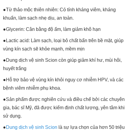
●Từ thảo mộc thiên nhiên: Có tính kháng viêm, kháng
khuẩn, làm sạch nhẹ dịu, an toàn.
●Glycerin: Cân bằng độ ẩm, làm giảm khô hạn
●Lactic acid: Làm sạch, loại bỏ chất bẩn trên bề mặt, giúp
vùng kín sạch sẽ khỏe mạnh, mềm mịn
●Dung dịch vệ sinh Scion còn giúp giảm khí hư, mùi hôi,
huyết trắng
●Hỗ trợ bảo vệ vùng kín khỏi nguy cơ nhiễm HPV, và các
bệnh viêm nhiễm phụ khoa.
●Sản phẩm được nghiên cứu và điều chế bởi các chuyên
gia, bác sĩ Mỹ, đã được kiểm định chất lượng, yên tâm khi
sử dụng.
●
Dung dịch vệ sinh Scion
là sự lựa chọn của hơn 50 triệu