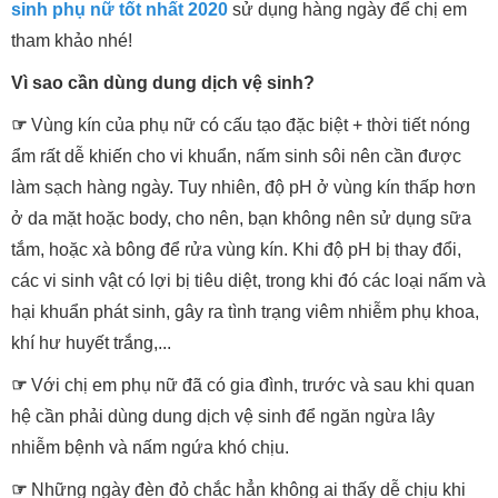
sinh phụ nữ tốt nhất 2020
sử dụng hàng ngày để chị em
tham khảo nhé!
Vì sao cần dùng dung dịch vệ sinh?
☞
Vùng kín của phụ nữ có cấu tạo đặc biệt + thời tiết nóng
ẩm rất dễ khiến cho vi khuẩn, nấm sinh sôi nên cần được
làm sạch hàng ngày. Tuy nhiên, độ pH ở vùng kín thấp hơn
ở da mặt hoặc body, cho nên, bạn không nên sử dụng sữa
tắm, hoặc xà bông để rửa vùng kín. Khi độ pH bị thay đổi,
các vi sinh vật có lợi bị tiêu diệt, trong khi đó các loại nấm và
hại khuẩn phát sinh, gây ra tình trạng viêm nhiễm phụ khoa,
khí hư huyết trắng,...
☞
Với chị em phụ nữ đã có gia đình, trước và sau khi quan
hệ cần phải dùng dung dịch vệ sinh để ngăn ngừa lây
nhiễm bệnh và nấm ngứa khó chịu.
☞
Những ngày đèn đỏ chắc hẳn không ai thấy dễ chịu khi