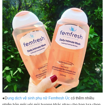
●D
ung dịch vệ sinh phụ nữ Femfresh Úc
có thêm nhiều
phiên bản mới với mùi hương khác nhau cho bạn lựa chọn.