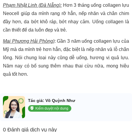
Phạm Nhật Linh (Đà Nẵng):
Hơn 3 tháng uống collagen lựu
Neocell giúp da mình rạng rỡ hẳn, nếp nhăn và chân chim
đầy hơn, da bớt khô ráp, bớt nhạy cảm. Uống collagen là
cần thiết để da luôn đẹp và trẻ.
Mai Phương Hải Phòng)
: Gần 3 năm uống collagen lựu của
Mỹ mà da mình trẻ hơn hẳn, đặc biệt là nếp nhăn và lỗ chân
lông. Nói chung loại này cũng dễ uống, hương vị quả lựu.
Năm nay có bổ sung thêm nhau thai cừu nữa, mong hiệu
quả tốt hơn.
Tác giả: Võ Quỳnh Như
Kiểm duyệt nội dung
0 Đánh giá dịch vụ này