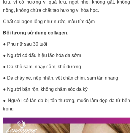
lựu, vì có hương vị quả lựu, ngọt nhẹ, không gắt, không
nồng, không chứa chất tạo hương vị hóa học.
Chất collagen lỏng như nước, màu tím đậm
Đối tượng sử dụng collagen:
● Phụ nữ sau 30 tuổi
● Người có dấu hiệu lão hóa da sớm
● Da khô sạm, nhạy cảm, khó dưỡng
● Da chảy xệ, nếp nhăn, vết chân chim, sạm tàn nhang
● Người bận rộn, không chăm sóc da kỹ
● Người có làn da bị tổn thương, muốn làm đẹp da từ bên
trong