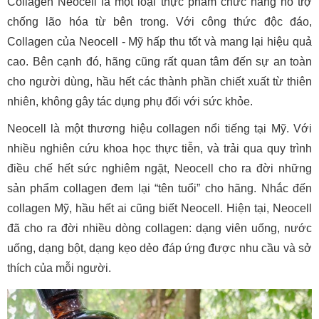
Collagen Neocell là một loại thực phẩm chức năng hỗ trợ
chống lão hóa từ bên trong. Với công thức độc đáo,
Collagen của Neocell - Mỹ hấp thu tốt và mang lại hiệu quả
cao. Bên cạnh đó, hãng cũng rất quan tâm đến sự an toàn
cho người dùng, hầu hết các thành phần chiết xuất từ thiên
nhiên, không gây tác dụng phụ đối với sức khỏe.
Neocell là một thương hiệu collagen nổi tiếng tại Mỹ. Với
nhiều nghiên cứu khoa học thực tiễn, và trải qua quy trình
điều chế hết sức nghiêm ngặt, Neocell cho ra đời những
sản phẩm collagen đem lại “tên tuổi” cho hãng. Nhắc đến
collagen Mỹ, hầu hết ai cũng biết Neocell. Hiện tại, Neocell
đã cho ra đời nhiều dòng collagen: dạng viên uống, nước
uống, dạng bột, dạng kẹo dẻo đáp ứng được nhu cầu và sở
thích của mỗi người.