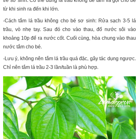
trẻ sơ sinh. Có thể dùng lá trầu không để tắm và gội cho bé
từ khi sinh ra đến khi lớn.
-Cách tắm lá trầu không cho bé sơ sinh: Rửa sạch 3-5 lá
trầu, vò nhẹ tay. Sau đó cho vào thau, đổ nước sôi vào
khoảng 10p để ra nước cốt. Cuối cùng, hòa chung vào thau
nước tắm cho bé.
-Lưu ý, không nên tắm lá trầu quá đặc, gây tác dụng ngược.
Chỉ nên tắm lá trầu 2-3 lần/tuần là phù hợp.