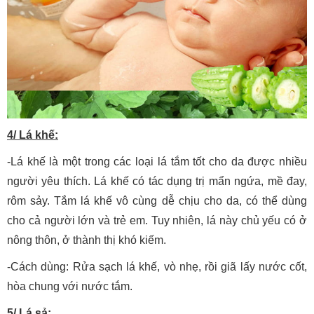
4/ Lá khế:
-Lá khế là một trong các loại lá tắm tốt cho da được nhiều
người yêu thích. Lá khế có tác dụng trị mẩn ngứa, mề đay,
rôm sảy. Tắm lá khế vô cùng dễ chịu cho da, có thể dùng
cho cả người lớn và trẻ em. Tuy nhiên, lá này chủ yếu có ở
nông thôn, ở thành thị khó kiếm.
-Cách dùng: Rửa sạch lá khế, vò nhẹ, rồi giã lấy nước cốt,
hòa chung với nước tắm.
5/ Lá sả: