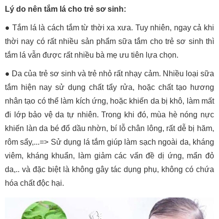
Lý do nên tắm lá cho trẻ sơ sinh:
● Tắm lá là cách tắm từ thời xa xưa. Tuy nhiên, ngay cả khi
thời nay có rất nhiều sản phẩm sữa tắm cho trẻ sơ sinh thì
tắm lá vẫn được rất nhiều bà mẹ ưu tiên lựa chọn.
● Da của trẻ sơ sinh và trẻ nhỏ rất nhạy cảm. Nhiều loại sữa
tắm hiện nay sử dụng chất tẩy rửa, hoặc chất tạo hương
nhân tạo có thể làm kích ứng, hoặc khiến da bị khô, làm mất
đi lớp bảo vệ da tự nhiên. Trong khi đó, mùa hè nóng nực
khiến làn da bé đổ dầu nhờn, bí lỗ chân lông, rất dễ bị hăm,
rôm sẩy,...=> Sử dụng lá tắm giúp làm sạch ngoài da, kháng
viêm, kháng khuẩn, làm giảm các vấn đề dị ứng, mẩn đỏ
da,.. và đặc biệt là không gây tác dụng phụ, không có chứa
hóa chất độc hại.