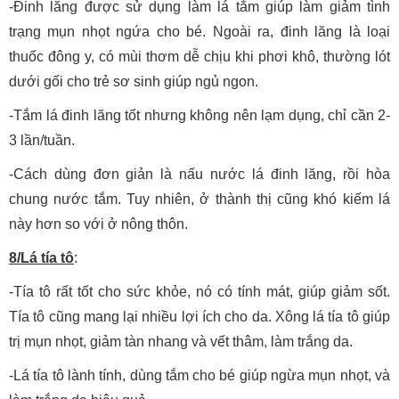
-Đinh lăng được sử dụng làm lá tắm giúp làm giảm tình
trạng mụn nhọt ngứa cho bé. Ngoài ra, đinh lăng là loại
thuốc đông y, có mùi thơm dễ chịu khi phơi khô, thường lót
dưới gối cho trẻ sơ sinh giúp ngủ ngon.
-Tắm lá đinh lăng tốt nhưng không nên lạm dụng, chỉ cần 2-
3 lần/tuần.
-Cách dùng đơn giản là nấu nước lá đinh lăng, rồi hòa
chung nước tắm. Tuy nhiên, ở thành thị cũng khó kiếm lá
này hơn so với ở nông thôn.
8/Lá tía tô
:
-Tía tô rất tốt cho sức khỏe, nó có tính mát, giúp giảm sốt.
Tía tô cũng mang lại nhiều lợi ích cho da. Xông lá tía tô giúp
trị mụn nhọt, giảm tàn nhang và vết thâm, làm trắng da.
-Lá tía tô lành tính, dùng tắm cho bé giúp ngừa mụn nhọt, và