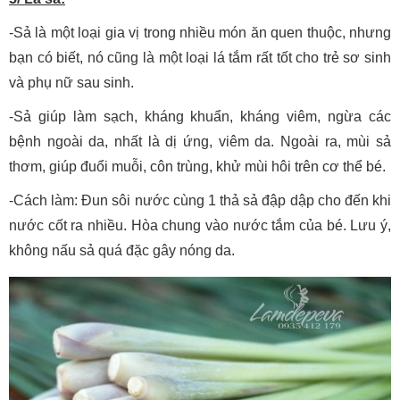
-Sả là một loại gia vị trong nhiều món ăn quen thuộc, nhưng
bạn có biết, nó cũng là một loại lá tắm rất tốt cho trẻ sơ sinh
và phụ nữ sau sinh.
-Sả giúp làm sạch, kháng khuẩn, kháng viêm, ngừa các
bệnh ngoài da, nhất là dị ứng, viêm da. Ngoài ra, mùi sả
thơm, giúp đuổi muỗi, côn trùng, khử mùi hôi trên cơ thể bé.
-Cách làm: Đun sôi nước cùng 1 thả sả đập dập cho đến khi
nước cốt ra nhiều. Hòa chung vào nước tắm của bé. Lưu ý,
không nấu sả quá đặc gây nóng da.