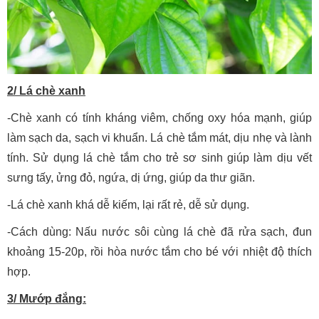
2/ Lá chè xanh
-Chè xanh có tính kháng viêm, chống oxy hóa mạnh, giúp
làm sạch da, sạch vi khuẩn. Lá chè tắm mát, dịu nhẹ và lành
tính. Sử dụng lá chè tắm cho trẻ sơ sinh giúp làm dịu vết
sưng tấy, ửng đỏ, ngứa, dị ứng, giúp da thư giãn.
-Lá chè xanh khá dễ kiếm, lại rất rẻ, dễ sử dụng.
-Cách dùng: Nấu nước sôi cùng lá chè đã rửa sạch, đun
khoảng 15-20p, rồi hòa nước tắm cho bé với nhiệt độ thích
hợp.
3/ Mướp đắng: