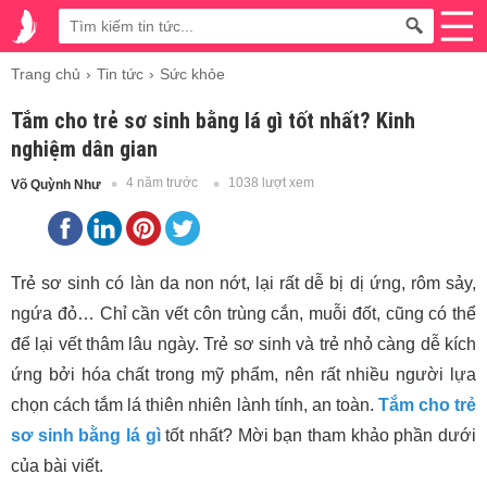
Trang chủ
Tin tức
Sức khỏe
Tắm cho trẻ sơ sinh bằng lá gì tốt nhất? Kinh
nghiệm dân gian
4 năm trước
1038 lượt xem
Võ Quỳnh Như
Trẻ sơ sinh có làn da non nớt, lại rất dễ bị dị ứng, rôm sảy,
ngứa đỏ… Chỉ cần vết côn trùng cắn, muỗi đốt, cũng có thể
để lại vết thâm lâu ngày. Trẻ sơ sinh và trẻ nhỏ càng dễ kích
ứng bởi hóa chất trong mỹ phẩm, nên rất nhiều người lựa
chọn cách tắm lá thiên nhiên lành tính, an toàn.
Tắm cho trẻ
sơ sinh bằng lá gì
tốt nhất? Mời bạn tham khảo phần dưới
của bài viết.