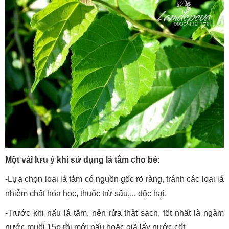
Một vài lưu ý khi sử dụng lá tắm cho bé:
-Lựa chọn loại lá tắm có nguồn gốc rõ ràng, tránh các loại lá
nhiễm chất hóa học, thuốc trừ sâu,... độc hại.
-Trước khi nấu lá tắm, nên rửa thật sạch, tốt nhất là ngâm
nước muối 15p rồi mới nấu hoặc giã lấy nước cốt.