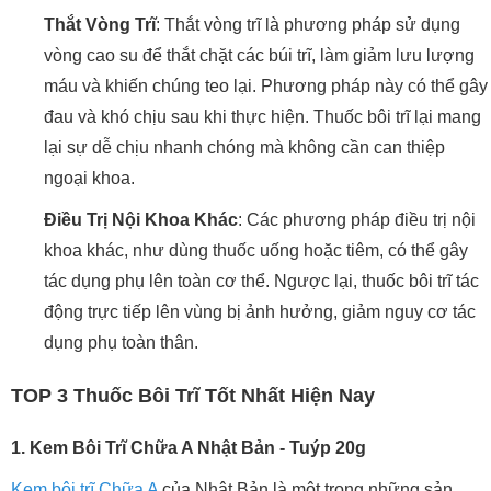
Thắt Vòng Trĩ
: Thắt vòng trĩ là phương pháp sử dụng
vòng cao su để thắt chặt các búi trĩ, làm giảm lưu lượng
máu và khiến chúng teo lại. Phương pháp này có thể gây
đau và khó chịu sau khi thực hiện. Thuốc bôi trĩ lại mang
lại sự dễ chịu nhanh chóng mà không cần can thiệp
ngoại khoa.
Điều Trị Nội Khoa Khác
: Các phương pháp điều trị nội
khoa khác, như dùng thuốc uống hoặc tiêm, có thể gây
tác dụng phụ lên toàn cơ thể. Ngược lại, thuốc bôi trĩ tác
động trực tiếp lên vùng bị ảnh hưởng, giảm nguy cơ tác
dụng phụ toàn thân.
TOP 3 Thuốc Bôi Trĩ Tốt Nhất Hiện Nay
1. Kem Bôi Trĩ Chữa A Nhật Bản - Tuýp 20g
Kem bôi trĩ Chữa A
của Nhật Bản là một trong những sản