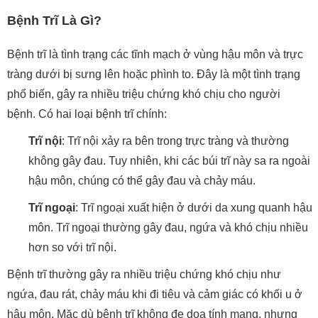
Bệnh Trĩ Là Gì?
Bệnh trĩ là tình trạng các tĩnh mạch ở vùng hậu môn và trực
tràng dưới bị sưng lên hoặc phình to. Đây là một tình trạng
phổ biến, gây ra nhiều triệu chứng khó chịu cho người
bệnh. Có hai loại bệnh trĩ chính:
Trĩ nội
: Trĩ nội xảy ra bên trong trực tràng và thường
không gây đau. Tuy nhiên, khi các búi trĩ này sa ra ngoài
hậu môn, chúng có thể gây đau và chảy máu.
Trĩ ngoại
: Trĩ ngoại xuất hiện ở dưới da xung quanh hậu
môn. Trĩ ngoại thường gây đau, ngứa và khó chịu nhiều
hơn so với trĩ nội.
Bệnh trĩ thường gây ra nhiều triệu chứng khó chịu như
ngứa, đau rát, chảy máu khi đi tiêu và cảm giác có khối u ở
hậu môn. Mặc dù bệnh trĩ không đe dọa tính mạng, nhưng