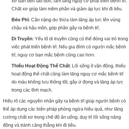
xơ dẫn đến táo bón, làm tăng nguy cơ phát triển bệnh trĩ.
Chất xơ giúp làm mềm phân và giảm áp lực khi đi tiêu.
Béo Phì
: Cân nặng dư thừa làm tăng áp lực lên vùng
chậu và hậu môn, góp phần gây ra bệnh trĩ.
Di Truyền
: Yếu tố di truyền cũng có thể đóng vai trò trong
việc phát triển bệnh trĩ. Nếu gia đình có người mắc bệnh
trĩ, nguy cơ bạn mắc bệnh cũng cao hơn.
Thiếu Hoạt Động Thể Chất
: Lối sống ít vận động, thiếu
hoạt động thể chất cũng làm tăng nguy cơ mắc bệnh trĩ
do máu không lưu thông tốt, gây ứ đọng và tăng áp lực
trong các tĩnh mạch.
Hiểu rõ các nguyên nhân gây ra bệnh trĩ giúp người bệnh có
thể áp dụng các biện pháp phòng ngừa hiệu quả, như tăng
cường chất xơ trong chế độ ăn uống, duy trì lối sống năng
động và tránh căng thẳng khi đi tiêu.