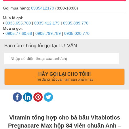
Gọi mua hàng:
0935412179
(8:00-18:00)
Mua lẻ gọi:
•
0935.655.700
|
0935.412.179
|
0935.889.770
Mua sỉ gọi:
•
0905.77.60.68
|
0905.799.789
|
0935.020.770
Bạn cần chúng tôi gọi lại TƯ VẤN
HÃY GỌI LẠI CHO TÔI!!!
Tôi đang rất quan tâm sản phẩm này
Vitamin tổng hợp cho bà bầu Vitabiotics
Pregnacare Max hộp 84 viên chuẩn Anh –