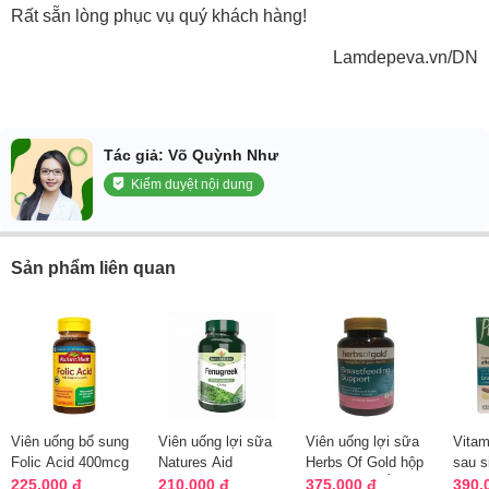
Rất sẵn lòng phục vụ quý khách hàng!
Lamdepeva.vn/DN
Tác giả: Võ Quỳnh Như
Kiểm duyệt nội dung
Sản phẩm liên quan
Viên uống bổ sung
Viên uống lợi sữa
Viên uống lợi sữa
Vitam
Folic Acid 400mcg
Natures Aid
Herbs Of Gold hộp
sau s
Nature Made 250
Fenugreek 500mg
60 viên của Úc
Pregn
225.000 đ
210.000 đ
375.000 đ
390.