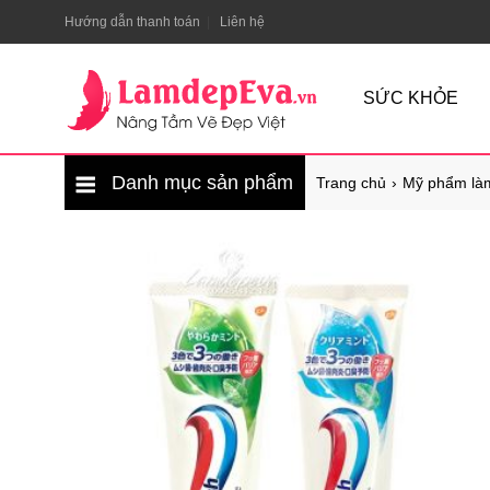
Hướng dẫn thanh toán
Liên hệ
SỨC KHỎE
Danh mục sản phẩm
Trang chủ
Mỹ phẩm là