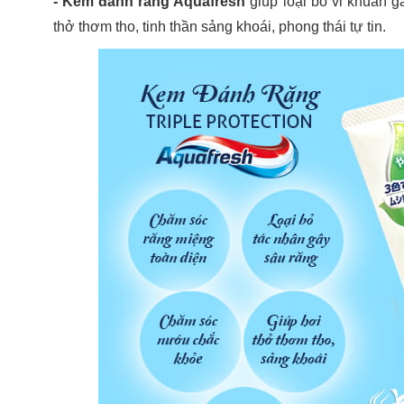
- Kem đánh răng Aquafresh
giúp loại bỏ vi khuẩn gâ
thở thơm tho, tinh thần sảng khoái, phong thái tự tin.