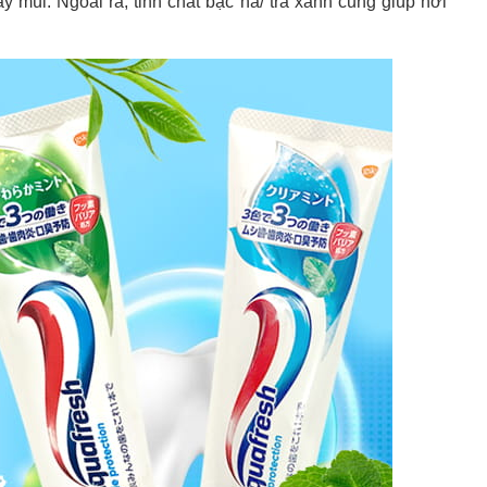
y mùi. Ngoài ra, tinh chất bạc hà/ trà xanh cũng giúp hơi