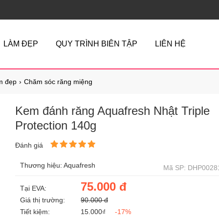
LÀM ĐẸP
QUY TRÌNH BIÊN TẬP
LIÊN HỆ
m đẹp
Chăm sóc răng miệng
Kem đánh răng Aquafresh Nhật Triple
Protection 140g
Đánh giá
Thương hiệu: Aquafresh
Mã SP: DHP0028
75.000 đ
Tại EVA:
Giá thị trường:
90.000 đ
Tiết kiệm:
15.000₫
-17%