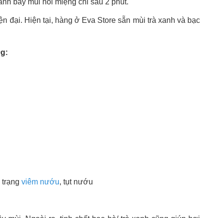
ánh bay mùi hôi miệng chỉ sau 2 phút.
ện đại. Hiện tại, hàng ở Eva Store sẵn mùi trà xanh và bạc
0g:
 trạng
viêm nướu
, tụt nướu