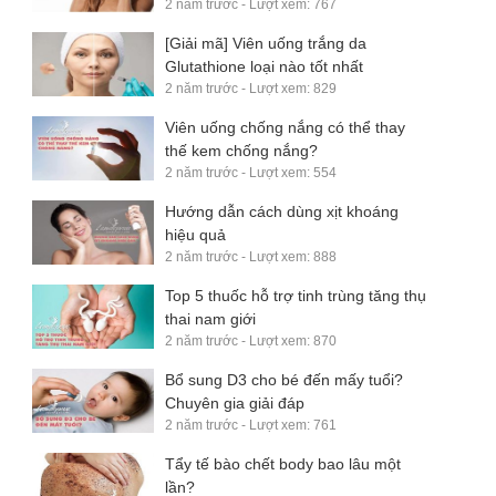
2 năm trước - Lượt xem: 767
[Giải mã] Viên uống trắng da
Glutathione loại nào tốt nhất
2 năm trước - Lượt xem: 829
​Viên uống chống nắng có thể thay
thế kem chống nắng?
2 năm trước - Lượt xem: 554
​Hướng dẫn cách dùng xịt khoáng
hiệu quả
2 năm trước - Lượt xem: 888
Top 5 thuốc hỗ trợ tinh trùng tăng thụ
thai nam giới
2 năm trước - Lượt xem: 870
Bổ sung D3 cho bé đến mấy tuổi?
Chuyên gia giải đáp
2 năm trước - Lượt xem: 761
​Tẩy tế bào chết body bao lâu một
lần?