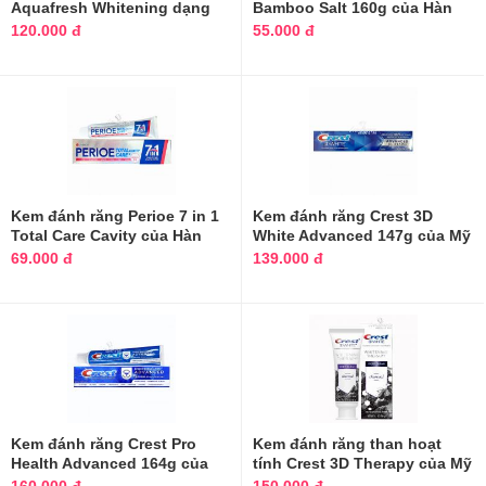
Aquafresh Whitening dạng
Bamboo Salt 160g của Hàn
ống của Mỹ
Quốc
120.000 đ
55.000 đ
Kem đánh răng Perioe 7 in 1
Kem đánh răng Crest 3D
Total Care Cavity của Hàn
White Advanced 147g của Mỹ
Quốc
69.000 đ
139.000 đ
Kem đánh răng Crest Pro
Kem đánh răng than hoạt
Health Advanced 164g của
tính Crest 3D Therapy của Mỹ
Mỹ