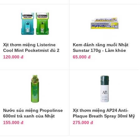
Xịt thơm miệng Listerine
Kem đánh răng muối Nhật
Cool Mint Pocketmist đủ 2
Sunstar 170g - Làm khỏe
màu
nướu
120.000 đ
65.000 đ
Nước súc miệng Propolinse
Xịt thơm miệng AP24 Anti-
600ml trà xanh của Nhật
Plaque Breath Spray 30ml Mỹ
155.000 đ
275.000 đ