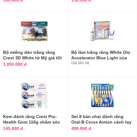
160.000 đ
150.000 đ
Bộ miếng dán trắng răng
Bộ làm trắng răng White Glo
Crest 3D White từ Mỹ giá tốt
Accelerator Blue Light của
Úc
Giá liên hệ
1.050.000 đ
Kem đánh răng Crest Pro-
Set 8 bàn chải đánh răng
Health Gum 116g chăm sóc
Oral-B Cross Action xách tay
răng nướu
Mỹ
145.000 đ
499.000 đ