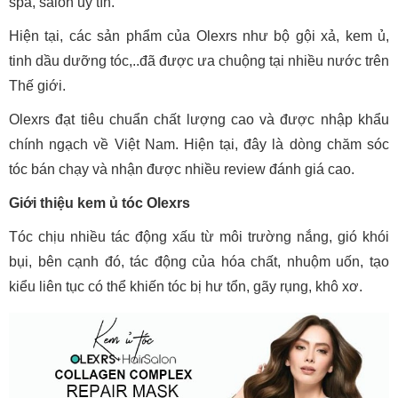
spa, salon uy tín.
Hiện tại, các sản phẩm của Olexrs như bộ gội xả, kem ủ,
tinh dầu dưỡng tóc,..đã được ưa chuộng tại nhiều nước trên
Thế giới.
Olexrs đạt tiêu chuẩn chất lượng cao và được nhập khẩu
chính ngạch về Việt Nam. Hiện tại, đây là dòng chăm sóc
tóc bán chạy và nhận được nhiều review đánh giá cao.
Giới thiệu kem ủ tóc Olexrs
Tóc chịu nhiều tác động xấu từ môi trường nắng, gió khói
bụi, bên cạnh đó, tác động của hóa chất, nhuộm uốn, tạo
kiểu liên tục có thể khiến tóc bị hư tổn, gãy rụng, khô xơ.