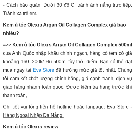
- Cách bảo quản: Dưới 30 độ C, tránh ánh nắng trực tiếp.
Tránh xa trẻ em.
Kem ủ tóc Olexrs Argan Oil Collagen Complex giá bao
nhiêu?
=>>
Kem ủ tóc Olexrs Argan Oil Collagen Complex 500ml
của Anh Quốc nhập khẩu chính ngạch, hàng có tem có giá
khoảng 160 -200k/ Hũ 500ml tùy thời điểm. Bạn có thể đặt
mua ngay tại
Eva Store
để hưởng mức giá tốt nhất. Chúng
tôi cam kết chất lượng chính hãng, giá cạnh tranh, dịch vụ
giao hàng nhanh toàn quốc. Được kiểm tra hàng trước khi
thanh toán,
Chi tiết vui lòng liên hệ hotline hoặc fanpage:
Eva Store -
Hàng Ngoại Nhập Đà Nẵng
Kem ủ tóc Olexrs review