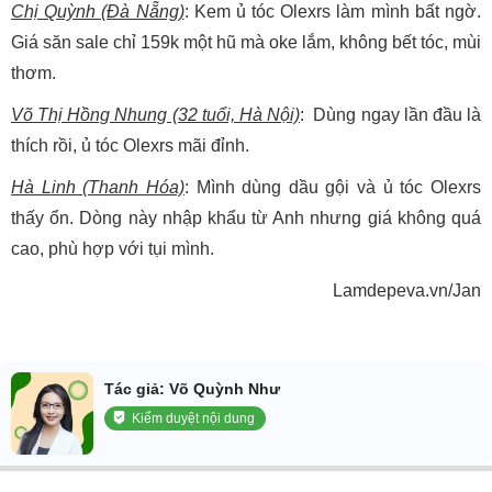
Chị Quỳnh (Đà Nẵng)
: Kem ủ tóc Olexrs làm mình bất ngờ.
Giá săn sale chỉ 159k một hũ mà oke lắm, không bết tóc, mùi
thơm.
Võ Thị Hồng Nhung (32 tuổi, Hà Nội)
: Dùng ngay lần đầu là
thích rồi, ủ tóc Olexrs mãi đỉnh.
Hà Linh (Thanh Hóa)
: Mình dùng dầu gội và ủ tóc Olexrs
thấy ổn. Dòng này nhập khẩu từ Anh nhưng giá không quá
cao, phù hợp với tụi mình.
Lamdepeva.vn/Jan
Tác giả: Võ Quỳnh Như
Kiểm duyệt nội dung