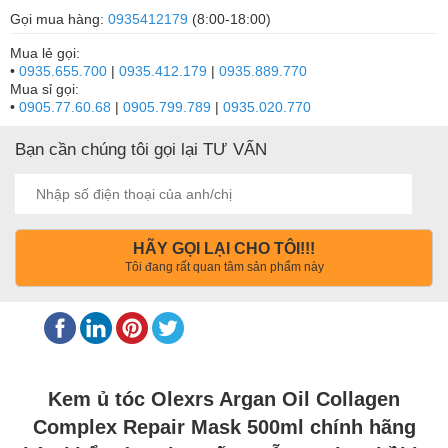
Gọi mua hàng:
0935412179
(8:00-18:00)
Mua lẻ gọi:
•
0935.655.700
|
0935.412.179
|
0935.889.770
Mua sỉ gọi:
•
0905.77.60.68
|
0905.799.789
|
0935.020.770
Bạn cần chúng tôi gọi lại TƯ VẤN
HÃY GỌI LẠI CHO TÔI!!!
Tôi đang rất quan tâm sản phẩm này
Kem ủ tóc Olexrs Argan Oil Collagen
Complex Repair Mask 500ml chính hãng