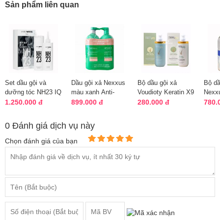
Sản phẩm liên quan
Set dầu gội và
Dầu gội xả Nexxus
Bộ dầu gội xả
Bộ dầ
dưỡng tóc NH23 IQ
màu xanh Anti-
Voudioty Keratin X9
Nexxu
Shampoo 200ml
Breakage System
Biotin & Collagen
Hydra
1.250.000 đ
899.000 đ
280.000 đ
780.
của Đức
946ml
500ml
cho t
0 Đánh giá dịch vụ này
Chọn đánh giá của bạn