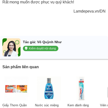
Rất mong muốn được phục vụ quý khách!
Lamdepeva.vn/DN
Tác giả: Võ Quỳnh Như
Kiểm duyệt nội dung
Sản phẩm liên quan
Giấy Thơm Quần
Nước súc miệng
Kem đánh răng
Viên