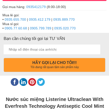
Gọi mua hàng:
0935412179
(8:00-18:00)
Mua lẻ gọi:
•
0935.655.700
|
0935.412.179
|
0935.889.770
Mua sỉ gọi:
•
0905.77.60.68
|
0905.799.789
|
0935.020.770
Bạn cần chúng tôi gọi lại TƯ VẤN
HÃY GỌI LẠI CHO TÔI!!!
Tôi đang rất quan tâm sản phẩm này
Nước súc miệng Listerine Ultraclean With
Everfresh Technology Antiseptic Cool Mint