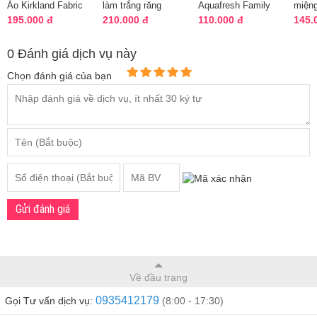
Áo Kirkland Fabric
làm trắng răng
Aquafresh Family
miệng
Softener Của Mỹ
Crest Pro Health
Protection Fresh &
Pearl
195.000 đ
210.000 đ
110.000 đ
145.
1000ml của Mỹ
Minty 100m...
viên 
0 Đánh giá dịch vụ này
Chọn đánh giá của bạn
Gửi đánh giá
Về đầu trang
0935412179
Gọi Tư vấn dịch vụ:
(8:00 - 17:30)