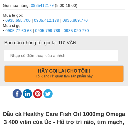
Gọi mua hàng:
0935412179
(8:00-18:00)
Mua lẻ gọi:
•
0935.655.700
|
0935.412.179
|
0935.889.770
Mua sỉ gọi:
•
0905.77.60.68
|
0905.799.789
|
0935.020.770
Bạn cần chúng tôi gọi lại TƯ VẤN
HÃY GỌI LẠI CHO TÔI!!!
Tôi đang rất quan tâm sản phẩm này
Dầu cá Healthy Care Fish Oil 1000mg
Omega
3 400 viên của Úc - Hỗ trợ trí não, tim mạch,