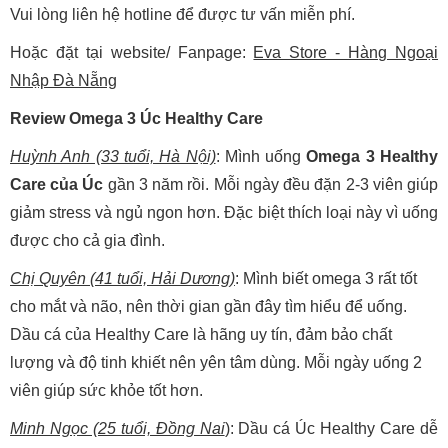
Vui lòng liên hệ hotline để được tư vấn miễn phí.
Hoặc đặt tại website/ Fanpage:
Eva Store - Hàng Ngoại
Nhập Đà Nẵng
Review Omega 3 Úc Healthy Care
Huỳnh Anh (33 tuổi, Hà Nội)
: Mình uống
Omega 3 Healthy
Care của Úc
gần 3 năm rồi. Mỗi ngày đều đặn 2-3 viên giúp
giảm stress và ngủ ngon hơn. Đặc biệt thích loại này vì uống
được cho cả gia đình.
Chị Quyên (41 tuổi, Hải Dương)
: Mình biết omega 3 rất tốt
cho mắt và não, nên thời gian gần đây tìm hiểu để uống.
Dầu cá của Healthy Care là hãng uy tín, đảm bảo chất
lượng và độ tinh khiết nên yên tâm dùng. Mỗi ngày uống 2
viên giúp sức khỏe tốt hơn.
Minh Ngọc (25 tuổi, Đồng Nai
): Dầu cá Úc Healthy Care dễ