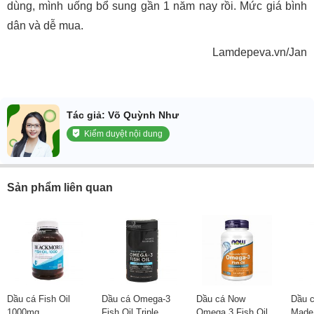
dùng, mình uống bổ sung gần 1 năm nay rồi. Mức giá bình
dân và dễ mua.
Lamdepeva.vn/Jan
Tác giả: Võ Quỳnh Như
Kiểm duyệt nội dung
Sản phẩm liên quan
Dầu cá Fish Oil
Dầu cá Omega-3
Dầu cá Now
Dầu c
1000mg
Fish Oil Triple
Omega 3 Fish Oil
Made 