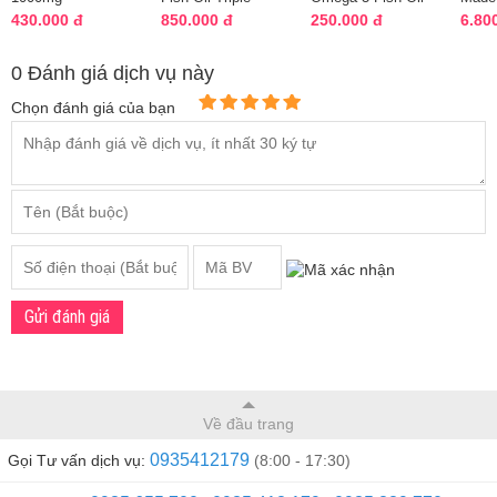
Blackmores 400
Strength SR 150
1000mg hộp 100
1200
430.000 đ
850.000 đ
250.000 đ
6.80
viên của Úc
viên của Mỹ
viên của Mỹ
Omeg
0 Đánh giá dịch vụ này
Chọn đánh giá của bạn
Gửi đánh giá
Về đầu trang
0935412179
Gọi Tư vấn dịch vụ:
(8:00 - 17:30)