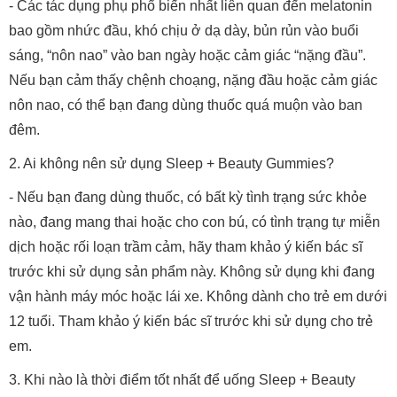
- Các tác dụng phụ phổ biến nhất liên quan đến melatonin
bao gồm nhức đầu, khó chịu ở dạ dày, bủn rủn vào buổi
sáng, “nôn nao” vào ban ngày hoặc cảm giác “nặng đầu”.
Nếu bạn cảm thấy chệnh choạng, nặng đầu hoặc cảm giác
nôn nao, có thể bạn đang dùng thuốc quá muộn vào ban
đêm.
2. Ai không nên sử dụng Sleep + Beauty Gummies?
- Nếu bạn đang dùng thuốc, có bất kỳ tình trạng sức khỏe
nào, đang mang thai hoặc cho con bú, có tình trạng tự miễn
dịch hoặc rối loạn trầm cảm, hãy tham khảo ý kiến bác sĩ
trước khi sử dụng sản phẩm này. Không sử dụng khi đang
vận hành máy móc hoặc lái xe. Không dành cho trẻ em dưới
12 tuổi. Tham khảo ý kiến bác sĩ trước khi sử dụng cho trẻ
em.
3. Khi nào là thời điểm tốt nhất để uống Sleep + Beauty