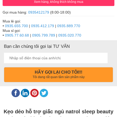
Xem hàng, không thích không mua
Gọi mua hàng:
0935412179
(8:00-18:00)
Mua lẻ gọi:
•
0935.655.700
|
0935.412.179
|
0935.889.770
Mua sỉ gọi:
•
0905.77.60.68
|
0905.799.789
|
0935.020.770
Bạn cần chúng tôi gọi lại TƯ VẤN
HÃY GỌI LẠI CHO TÔI!!!
Tôi đang rất quan tâm sản phẩm này
Kẹo dẻo hỗ trợ giấc ngủ natrol sleep beauty