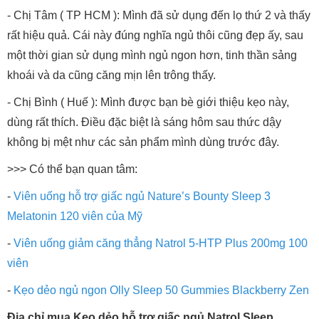
- Chị Tâm ( TP HCM ): Mình đã sử dụng đến lọ thứ 2 và thấy
rất hiệu quả. Cái này đúng nghĩa ngủ thôi cũng đẹp ấy, sau
một thời gian sử dụng mình ngủ ngon hơn, tinh thần sảng
khoái và da cũng căng mịn lên trông thấy.
- Chị Bình ( Huế ): Mình được bạn bè giới thiệu kẹo này,
dùng rất thích. Điều đặc biệt là sáng hôm sau thức dậy
không bị mệt như các sản phẩm mình dùng trước đây.
>>> Có thể bạn quan tâm:
-
Viên uống hỗ trợ giấc ngủ Nature’s Bounty Sleep 3
Melatonin 120 viên của Mỹ
-
Viên uống giảm căng thẳng Natrol 5-HTP Plus 200mg 100
viên
-
Kẹo dẻo ngủ ngon Olly Sleep 50 Gummies Blackberry Zen
Địa chỉ mua Kẹo dẻo hỗ trợ giấc ngủ Natrol Sleep