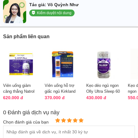
Tác giả: Võ Quỳnh Như
Kiểm duyệt nội dung
Sản phẩm liên quan
Viên uống giảm
Viên uống hỗ trợ
Kẹo dẻo ngủ ngon
Kẹo d
căng thẳng Natrol
giấc ngủ Kirkland
Olly Ultra Sleep 60
ngon 
5-HTP Plus hộp
Sleep Aid 2 hộp x
viên chính hãng Mỹ
Melat
620.000 đ
370.000 đ
430.000 đ
550.
150 viên
96 viên
Gumm
0 Đánh giá dịch vụ này
Chọn đánh giá của bạn