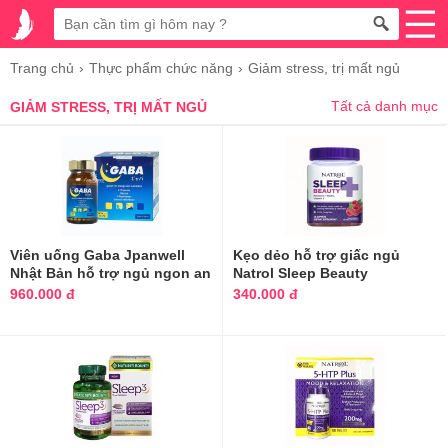
Trang chủ
Thực phẩm chức năng
Giảm stress, trị mất ngủ
Tất cả danh mục
GIẢM STRESS, TRỊ MẤT NGỦ
Viên uống Gaba Jpanwell
Kẹo dẻo hỗ trợ giấc ngủ
Nhật Bản hỗ trợ ngủ ngon an
Natrol Sleep Beauty
thần
Melatonin Biotin Vitamin E
960.000 đ
340.000 đ
Gummies của Mỹ