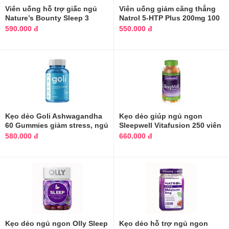
Viên uống hỗ trợ giấc ngủ
Viên uống giảm căng thẳng
Nature’s Bounty Sleep 3
Natrol 5-HTP Plus 200mg 100
Melatonin của Mỹ
viên
590.000 đ
550.000 đ
Kẹo dẻo Goli Ashwagandha
Kẹo dẻo giúp ngủ ngon
60 Gummies giảm stress, ngủ
Sleepwell Vitafusion 250 viên
ngon
Mỹ
580.000 đ
660.000 đ
Kẹo dẻo ngủ ngon Olly Sleep
Kẹo dẻo hỗ trợ ngủ ngon