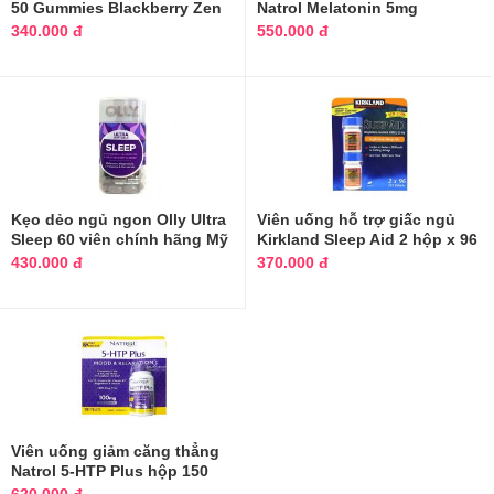
50 Gummies Blackberry Zen
Natrol Melatonin 5mg
Gummies 180
340.000 đ
550.000 đ
Kẹo dẻo ngủ ngon Olly Ultra
Viên uống hỗ trợ giấc ngủ
Sleep 60 viên chính hãng Mỹ
Kirkland Sleep Aid 2 hộp x 96
viên
430.000 đ
370.000 đ
Viên uống giảm căng thẳng
Natrol 5-HTP Plus hộp 150
viên