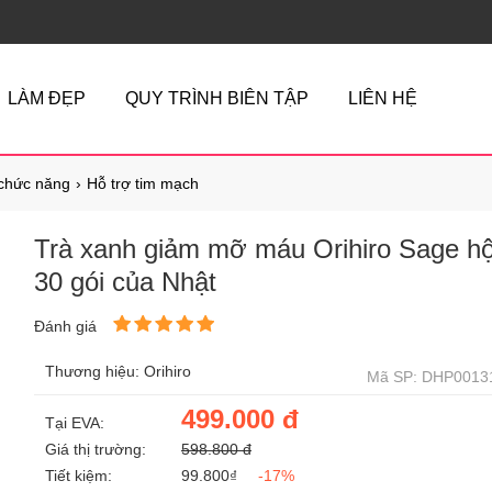
LÀM ĐẸP
QUY TRÌNH BIÊN TẬP
LIÊN HỆ
chức năng
Hỗ trợ tim mạch
Trà xanh giảm mỡ máu Orihiro Sage h
30 gói của Nhật
Đánh giá
Thương hiệu: Orihiro
Mã SP: DHP0013
499.000 đ
Tại EVA:
Giá thị trường:
598.800 đ
Tiết kiệm:
99.800₫
-17%