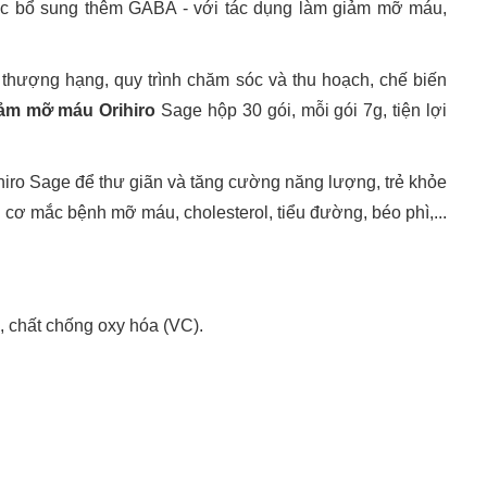
 bổ sung thêm GABA - với tác dụng làm giảm mỡ máu,
thượng hạng, quy trình chăm sóc và thu hoạch, chế biến
ảm mỡ máu Orihiro
Sage hộp 30 gói, mỗi gói 7g, tiện lợi
hiro Sage để thư giãn và tăng cường năng lượng, trẻ khỏe
 cơ mắc bệnh mỡ máu, cholesterol, tiểu đường, béo phì,...
A, chất chống oxy hóa (VC).