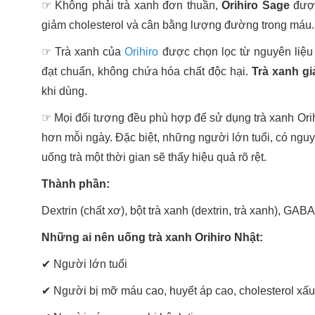
☞ Không phải trà xanh đơn thuần,
Orihiro Sage
được
giảm cholesterol và cân bằng lượng đường trong máu.
☞
Trà xanh của
Orihiro
được chọn lọc từ nguyên liệu 
đạt chuẩn, không chứa hóa chất độc hại.
Trà xanh gi
khi dùng.
☞
Mọi đối tượng đều phù hợp để sử dụng trà xanh Ori
hơn mỗi ngày. Đặc biệt, những người lớn tuổi, có nguy
uống trà một thời gian sẽ thấy hiệu quả rõ rệt.
Thành phần:
Dextrin (chất xơ), bột trà xanh (dextrin, trà xanh), GAB
Những ai nên uống trà xanh Orihiro Nhật:
✔ Người lớn tuổi
✔ Người bị mỡ máu cao, huyết áp cao, cholesterol xấu