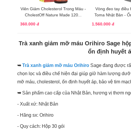
Viên Giảm Cholesterol Trong Máu -
Vòng đeo tay điều 
CholestOff Nature Made 120...
Toma N
360.000 đ
1.560.000 đ
Trà xanh giảm mỡ máu Orihiro Sage hộ
ổn định huyết 
➥
Trà xanh giảm mỡ máu Orihiro
Sage đang được rất
chọn lọc và điều chế hiện đại giúp giữ hàm lượng dưỡng
mỡ máu, cholesterol, ổn định huyết áp, bảo vệ tim mạ
➥
Sản phẩm cao cấp của Nhật Bản, hương vị thơm ngo
- Xuất xứ: Nhật Bản
- Hãng sx: Orihiro
- Quy cách: Hộp 30 gói