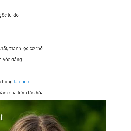
gốc tự do
hất, thanh lọc cơ thể
rì vóc dáng
 chống
táo bón
hậm quá trình lão hóa