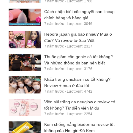
7 năm trước - Lượt xem: 1768
Cách nhận biết cốc nguyệt san lincup
chính hãng và hàng giả
7 năm trước - Lượt xem: 3046
Hebora japan giá bao nhiêu? Mua ở
đâu? Và revew từ Sao Việt
7 năm trước - Lượt xem: 2317
Thuốc giảm cân genie có tốt không?
Và những thông tin bạn nên biết
7 năm trước - Lượt xem: 3176
Khẩu trang unicharm có tốt không?
Review + mua ở đâu tốt
7 năm trước - Lượt xem: 4742
Viên sủi trắng da neuglow c review có
tốt không? Từ diễn viên Midu
7 năm trước - Lượt xem: 2254
Kem chống nắng bioderma review tốt
không của Hot girl Đá Kem