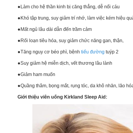
●Làm cho hệ thần kinh bị căng thẳng, dễ nổi cáu
●Khó tập trung, suy giảm trí nhớ, làm việc kém hiệu qu
●Mất ngủ lâu dài dẫn đến trầm cảm
●Rối loạn tiêu hóa, suy giảm chức năng gan, thận,
●Tăng nguy cơ béo phì, bệnh
tiểu đường
tuýp 2
●Suy giảm hệ miễn dịch, vết thương lâu lành
●Giảm ham muốn
●Quầng thâm, bọng mắt, rụng tóc, da khô nhăn, lão hó
Giới thiệu viên uống Kirkland Sleep Aid: