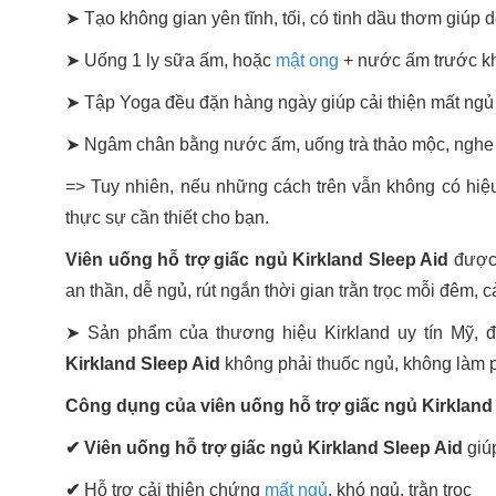
➤ Tạo không gian yên tĩnh, tối, có tinh dầu thơm giúp 
➤ Uống 1 ly sữa ấm, hoặc
mật ong
+ nước ấm trước kh
➤ Tập Yoga đều đặn hàng ngày giúp cải thiện mất ngủ
➤ Ngâm chân bằng nước ấm, uống trà thảo mộc, nghe nh
=> Tuy nhiên, nếu những cách trên vẫn không có hiệu 
thực sự cần thiết cho bạn.
Viên uống hỗ trợ giấc ngủ Kirkland Sleep Aid
được
an thần, dễ ngủ, rút ngắn thời gian trằn trọc mỗi đêm, 
➤ Sản phẩm của thương hiệu Kirkland uy tín Mỹ, đ
Kirkland Sleep Aid
không phải thuốc ngủ, không làm 
Công dụng của viên uống hỗ trợ giấc ngủ Kirkland 
✔ Viên uống hỗ trợ giấc ngủ Kirkland Sleep Aid
giú
✔
Hỗ trợ cải thiện chứng
mất ngủ
, khó ngủ, trằn trọc