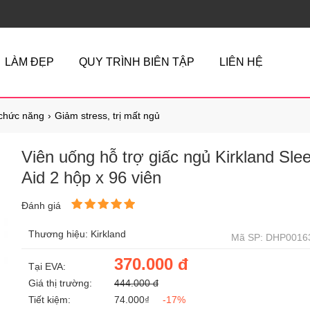
LÀM ĐẸP
QUY TRÌNH BIÊN TẬP
LIÊN HỆ
chức năng
Giảm stress, trị mất ngủ
Viên uống hỗ trợ giấc ngủ Kirkland Sle
Aid 2 hộp x 96 viên
Đánh giá
Thương hiệu: Kirkland
Mã SP: DHP0016
370.000 đ
Tại EVA:
Giá thị trường:
444.000 đ
Tiết kiệm:
74.000₫
-17%