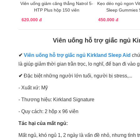
Viên uống giảm căng thẳng Natrol 5-
Kẹo dẻo ngủ ngon Vit
HTP Plus hộp 150 viên
Sleep Gummies 
620.000 đ
450.000 đ
Viên uống hỗ trợ giấc ngủ Ki
✔
Viên uống hỗ trợ giấc ngủ Kirkland Sleep Aid
chứ
là giúp giảm thời gian trằn trọc, lo nghĩ, để bạn đi v
✔
Đặc biệt những người lớn tuổi, người bị stress,...
- Xuất xứ: Mỹ
- Thương hiệu: Kirkland Signature
- Quy cách: 2 hộp x 96 viên
Tác hại của mất ngủ:
Mất ngủ, khó ngủ 1, 2 ngày là vấn đề nhỏ, nhưng tình 