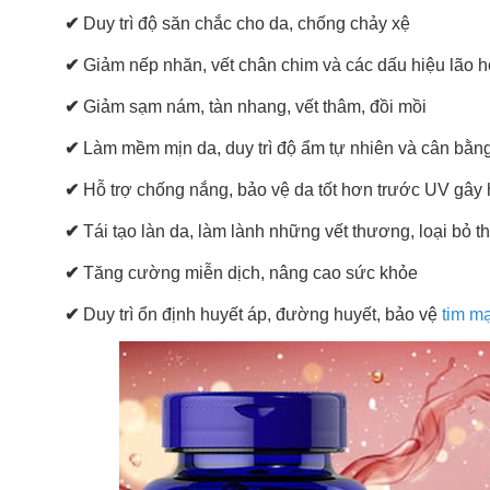
✔
Duy trì độ săn chắc cho da, chống chảy xệ
✔
Giảm nếp nhăn, vết chân chim và các dấu hiệu lão 
✔
Giảm sạm nám, tàn nhang, vết thâm, đồi mồi
✔
Làm mềm mịn da, duy trì độ ẩm tự nhiên và cân bằn
✔
Hỗ trợ chống nắng, bảo vệ da tốt hơn trước UV gây 
✔
Tái tạo làn da, làm lành những vết thương, loại bỏ 
✔
Tăng cường miễn dịch, nâng cao sức khỏe
✔
Duy trì ổn định huyết áp, đường huyết, bảo vệ
tim m