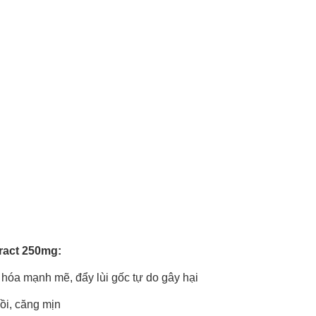
ract 250mg:
hóa mạnh mẽ, đẩy lùi gốc tự do gây hại
ồi, căng mịn