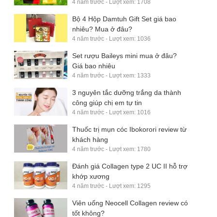
4 năm trước - Lượt xem: 1708
Bộ 4 Hộp Damtuh Gift Set giá bao
nhiêu? Mua ở đâu?
4 năm trước - Lượt xem: 1036
Set rượu Baileys mini mua ở đâu?
Giá bao nhiêu
4 năm trước - Lượt xem: 1333
3 nguyên tắc dưỡng trắng da thành
công giúp chị em tự tin
4 năm trước - Lượt xem: 1016
Thuốc trị mụn cóc Ibokorori review từ
khách hàng
4 năm trước - Lượt xem: 1780
Đánh giá Collagen type 2 UC II hỗ trợ
khớp xương
4 năm trước - Lượt xem: 1295
Viên uống Neocell Collagen review có
tốt không?