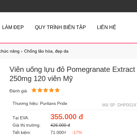
LÀM ĐẸP
QUY TRÌNH BIÊN TẬP
LIÊN HỆ
chức năng
Chống lão hóa, đẹp da
Viên uống lựu đỏ Pomegranate Extract
250mg 120 viên Mỹ
Đánh giá
Thương hiệu: Puritans Pride
Mã SP: DHP0024
355.000 đ
Tại EVA:
Giá thị trường:
426.000 đ
Tiết kiệm:
71.000₫
-17%