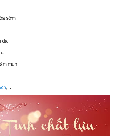
hóa sớm
g da
hại
thâm mụn
ạch
,...