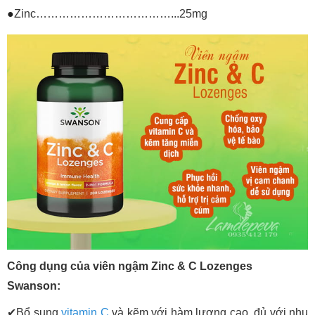
●
Zinc………………………………...25mg
Công dụng của viên ngậm Zinc & C Lozenges
Swanson:
✔Bổ sung
vitamin C
và kẽm với hàm lượng cao, đủ với nhu