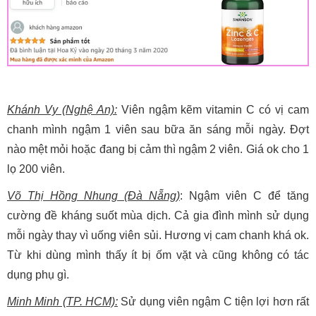
Khánh Vy (Nghệ An):
Viên ngậm kẽm vitamin C có vị cam
chanh mình ngậm 1 viên sau bữa ăn sáng mỗi ngày. Đợt
nào mệt mỏi hoặc đang bị cảm thì ngậm 2 viên. Giá ok cho 1
lọ 200 viên.
Võ Thị Hồng Nhung (Đà Nẵng)
: Ngậm viên C để tăng
cường đề kháng suốt mùa dịch. Cả gia đình mình sử dụng
mỗi ngày thay vì uống viên sủi. Hương vị cam chanh khá ok.
Từ khi dùng mình thấy ít bị ốm vặt và cũng không có tác
dụng phụ gì.
Minh Minh (TP. HCM):
Sử dụng viên ngậm C tiện lợi hơn rất