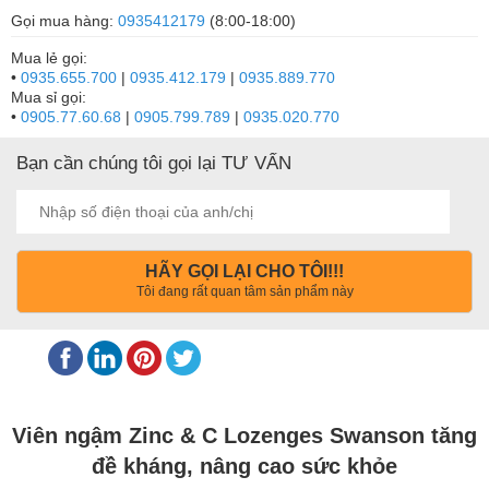
Gọi mua hàng:
0935412179
(8:00-18:00)
Mua lẻ gọi:
•
0935.655.700
|
0935.412.179
|
0935.889.770
Mua sỉ gọi:
•
0905.77.60.68
|
0905.799.789
|
0935.020.770
Bạn cần chúng tôi gọi lại TƯ VẤN
HÃY GỌI LẠI CHO TÔI!!!
Tôi đang rất quan tâm sản phẩm này
Viên ngậm Zinc & C Lozenges Swanson tăng
đề kháng, nâng cao sức khỏe