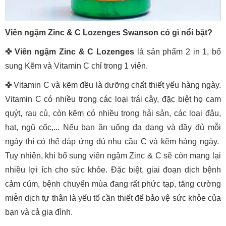
Viên ngậm Zinc & C Lozenges Swanson có gì nổi bật?
✜ Viên ngậm Zinc & C Lozenges
là sản phẩm 2 in 1, bổ
sung Kẽm và Vitamin C chỉ trong 1 viên.
✜
Vitamin C và kẽm đều là dưỡng chất thiết yếu hàng ngày.
Vitamin C có nhiều trong các loại trái cây, đặc biệt họ cam
quýt, rau củ, còn kẽm có nhiều trong hải sản, các loại đậu,
hạt, ngũ cốc,... Nếu bạn ăn uống đa dạng và đầy đủ mỗi
ngày thì có thể đáp ứng đủ nhu cầu C và kẽm hàng ngày.
Tuy nhiên, khi bổ sung viên ngậm Zinc & C sẽ còn mang lại
nhiều lợi ích cho sức khỏe. Đặc biệt, giai đoạn dịch bệnh
cảm cúm, bệnh chuyển mùa đang rất phức tạp, tăng cường
miễn dịch tự thân là yếu tố cần thiết để bảo vệ sức khỏe của
bạn và cả gia đình.