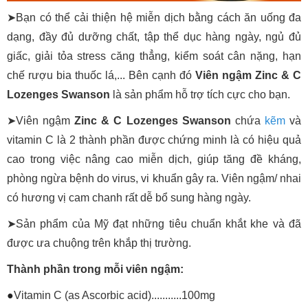
➤Bạn có thể cải thiện hệ miễn dịch bằng cách ăn uống đa
dạng, đầy đủ dưỡng chất, tập thể dục hàng ngày, ngủ đủ
giấc, giải tỏa stress căng thẳng, kiểm soát cân nặng, hạn
chế rượu bia thuốc lá,... Bên cạnh đó
Viên ngậm Zinc & C
Lozenges Swanson
là sản phẩm hỗ trợ tích cực cho bạn.
➤Viên ngậm
Zinc & C Lozenges Swanson
chứa
kẽm
và
vitamin C là 2 thành phần được chứng minh là có hiệu quả
cao trong việc nâng cao miễn dịch, giúp tăng đề kháng,
phòng ngừa bệnh do virus, vi khuẩn gây ra. Viên ngậm/ nhai
có hương vị cam chanh rất dễ bổ sung hàng ngày.
➤
Sản phẩm của Mỹ đạt những tiêu chuẩn khắt khe và đã
được ưa chuộng trên khắp thị trường.
Thành phần trong mỗi viên ngậm:
●
Vitamin C (as Ascorbic acid)...........100mg