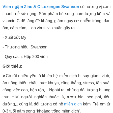
Viên ngậm Zinc & C Lozenges Swanson
có hương vị cam
chanh dễ sử dụng. Sản phẩm bổ sung hàm lượng kẽm và
vitamin C để tăng đề kháng, giảm nguy cơ nhiễm trùng, đau
ốm, cảm cúm,... do virus, vi khuẩn gây ra.
- Xuất xứ: Mỹ
- Thương hiệu: Swanson
- Quy cách: Hộp 200 viên
Giới thiệu:
➤Có rất nhiều yếu tố khiến hệ miễn dịch bị suy giảm, ví dụ
ăn uống thiếu chất, thức khuya, căng thẳng, stress, tần suất
công việc cao, bận rộn,... Ngoài ra, những đối tượng bị ung
thư, HIV, người nghiện thuốc lá, rượu bia, béo phì, tiểu
đường,.. cũng là đối tượng có hệ
miễn dịch
kém. Trẻ em từ
0-3 tuổi nằm trong “khoảng trống miễn dịch”.