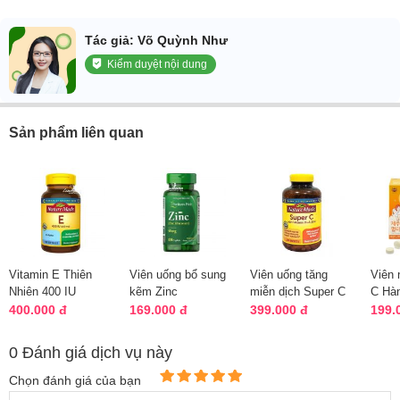
Tác giả: Võ Quỳnh Như
Kiểm duyệt nội dung
Sản phẩm liên quan
Vitamin E Thiên
Viên uống bổ sung
Viên uống tăng
Viên 
Nhiên 400 IU
kẽm Zinc
miễn dịch Super C
C Hà
Nature Made Của
Gluconate 50mg
With D3 & Zinc
4000
400.000 đ
169.000 đ
399.000 đ
199.
Mỹ 180v
Puritan’s Pride Mỹ
Nature Made
Tange
0 Đánh giá dịch vụ này
Chọn đánh giá của bạn