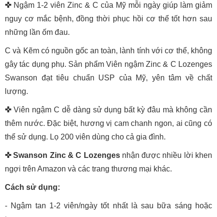
✜
Ngậm 1-2 viên Zinc & C của Mỹ mỗi ngày giúp làm giảm
nguy cơ mắc bệnh, đồng thời phục hồi cơ thể tốt hơn sau
những lần ốm đau.
C và Kẽm có nguồn gốc an toàn, lành tính với cơ thể, không
gây tác dụng phụ. Sản phẩm Viên ngậm Zinc & C Lozenges
Swanson đạt tiêu chuẩn USP của Mỹ, yên tâm về chất
lượng.
✜
Viên ngậm C dễ dàng sử dụng bất kỳ đâu mà không cần
thêm nước. Đặc biệt, hương vị cam chanh ngon, ai cũng có
thể sử dụng. Lọ 200 viên dùng cho cả gia đình.
✜
Swanson Zinc & C Lozenges
nhận được nhiều lời khen
ngợi trên Amazon và các trang thương mại khác.
Cách sử dụng:
- Ngậm tan 1-2 viên/ngày tốt nhất là sau bữa sáng hoặc