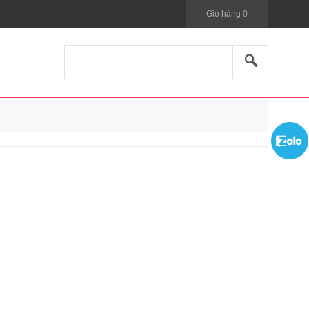
Giỏ hàng
0