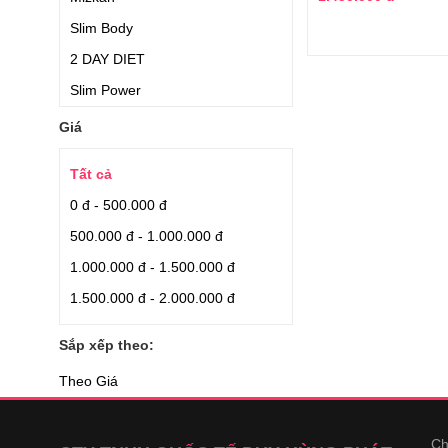
Slim Body
2 DAY DIET
Slim Power
Orihiro
Giá
Nhập từ Nhật
Tất cả
Fatblaster
0 đ - 500.000 đ
Nutiva
500.000 đ - 1.000.000 đ
Creative Bioscience
1.000.000 đ - 1.500.000 đ
Rohto
1.500.000 đ - 2.000.000 đ
Relumins
Swisse
Sắp xếp theo:
Kracie
Theo Giá
Kobayashi
DHC
Ch