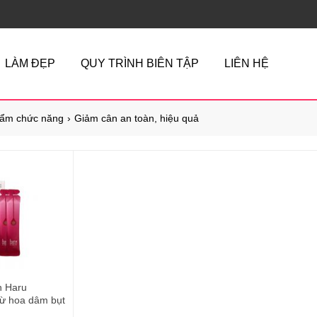
LÀM ĐẸP
QUY TRÌNH BIÊN TẬP
LIÊN HỆ
ẩm chức năng
Giảm cân an toàn, hiệu quả
n Haru
từ hoa dâm bụt