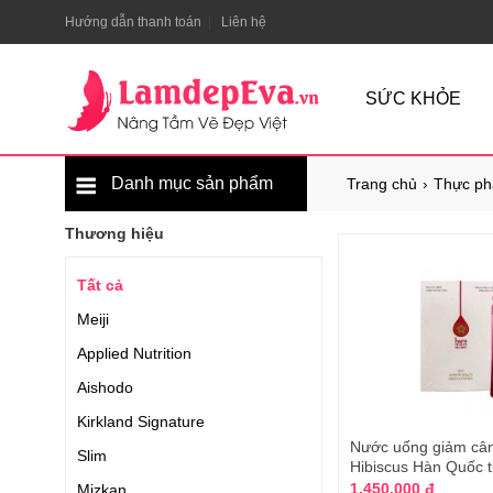
Hướng dẫn thanh toán
Liên hệ
SỨC KHỎE
Danh mục sản phẩm
Trang chủ
Thực ph
Thương hiệu
Tất cả
Meiji
Applied Nutrition
Aishodo
Kirkland Signature
Nước uống giảm câ
Slim
Hibiscus Hàn Quốc 
1.450.000 đ
Mizkan