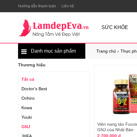
Hướng dẫn thanh toán
Liên hệ
SỨC KHỎE
Danh mục sản phẩm
Trang chủ
Thực ph
Thương hiệu
Tất cả
Doctor's Best
Orihiro
Kowa
Yuuki
Viên nang tảo Fuco
GNJ
GNJ của Nhật Bản
2.700.000 đ
JHFA