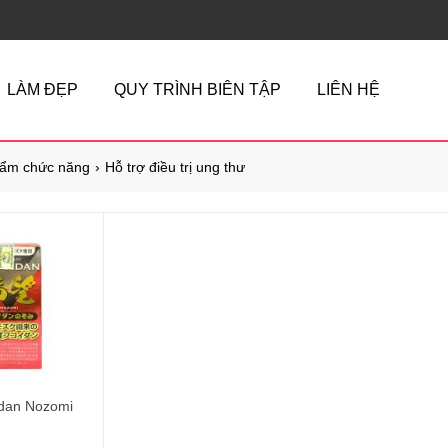
LÀM ĐẸP
QUY TRÌNH BIÊN TẬP
LIÊN HỆ
ẩm chức năng
Hỗ trợ điều trị ung thư
idan Nozomi