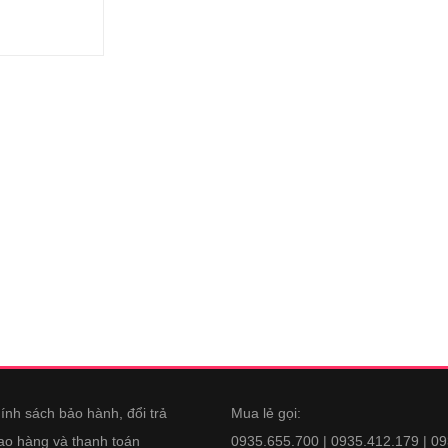
ính sách bảo hành, đổi trả
Mua lẻ gọi:
ao hàng và thanh toán
0935.655.700 | 0935.412.179 | 0