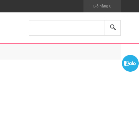
Giỏ hàng
0