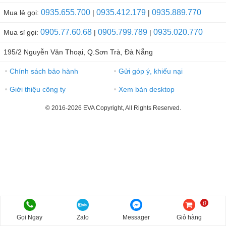
0935.655.700
0935.412.179
0935.889.770
Mua lẻ gọi:
|
|
0905.77.60.68
0905.799.789
0935.020.770
Mua sỉ gọi:
|
|
195/2 Nguyễn Văn Thoại, Q.Sơn Trà, Đà Nẵng
Chính sách bảo hành
Gửi góp ý, khiếu nại
●
●
Giới thiệu công ty
Xem bản desktop
●
●
© 2016-2026 EVA Copyright, All Rights Reserved.
0
Gọi Ngay
Zalo
Messager
Giỏ hàng