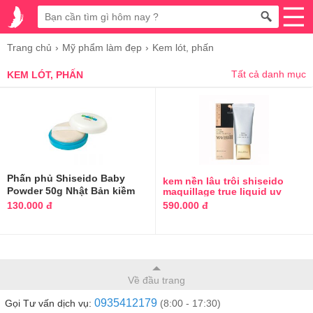
Trang chủ
Mỹ phẩm làm đẹp
Kem lót, phấn
Tất cả danh mục
KEM LÓT, PHẤN
Phấn phủ Shiseido Baby
kem nền lâu trôi shiseido
Powder 50g Nhật Bản kiềm
maquillage true liquid uv
Nhật
dầu
130.000 đ
590.000 đ
Về đầu trang
0935412179
Gọi Tư vấn dịch vụ:
(8:00 - 17:30)