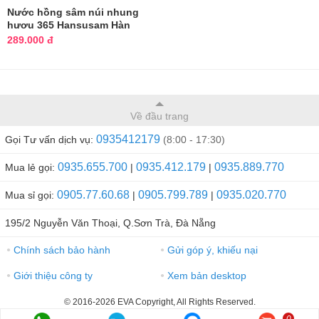
Nước hồng sâm núi nhung
hươu 365 Hansusam Hàn
Quốc
289.000 đ
Về đầu trang
0935412179
Gọi Tư vấn dịch vụ:
(8:00 - 17:30)
0935.655.700
0935.412.179
0935.889.770
Mua lẻ gọi:
|
|
0905.77.60.68
0905.799.789
0935.020.770
Mua sỉ gọi:
|
|
195/2 Nguyễn Văn Thoại, Q.Sơn Trà, Đà Nẵng
Chính sách bảo hành
Gửi góp ý, khiếu nại
●
●
Giới thiệu công ty
Xem bản desktop
●
●
© 2016-2026 EVA Copyright, All Rights Reserved.