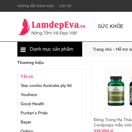
Hướng dẫn thanh toán
Liên hệ
SỨC KHỎE
Danh mục sản phẩm
Trang chủ
Hỗ trợ s
Thương hiệu
Tất cả
Star combo Australia pty ltd
Youtheor
Good Health
Puritan's Pride
Đông Trùng Hạ Thả
Bayer
Cordyceps mẫu mới 
339.000 đ
Orihiro