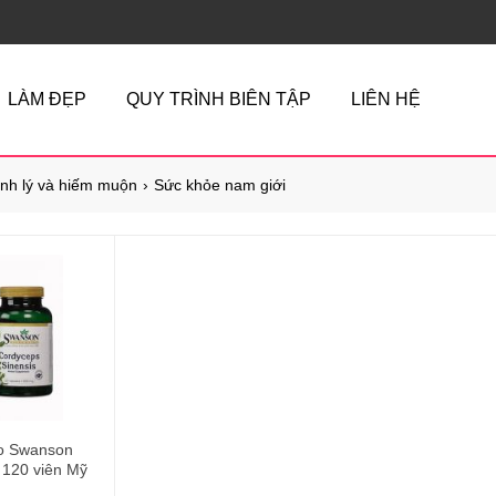
LÀM ĐẸP
QUY TRÌNH BIÊN TẬP
LIÊN HỆ
inh lý và hiếm muộn
Sức khỏe nam giới
o Swanson
120 viên Mỹ