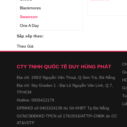
Blackmores
Swanson
One A Day
Centrum
Sắp xếp theo:
Beauty Mirai
Theo Giá
Swisse
Natrol
Ch
CTY TNHH QUỐC TẾ DUY HÙNG PHÁT
Vitatree
Gi
Địa chỉ: 195/2 Nguyễn Văn Thoại, Q.Sơn Trà, Đà Nẵng
Fairhaven Health
HD
Địa chỉ: Sky Graden 1 - Đại Lộ Nguyễn Văn Linh, Q.7,
Aloha
Gó
TP.HCM
J-Pride
Tu
Hotline: 0935412179
Li
Hamer
GPĐKKD số 0401524138 do Sở KHĐT Tp.Đà Nẵng
Noguchi
GCNCSĐĐKKD TPCN số 176/2016/ATTP/-CNĐK do CC
Josephine
AT&VSTP