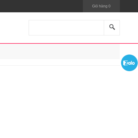
Giỏ hàng
0