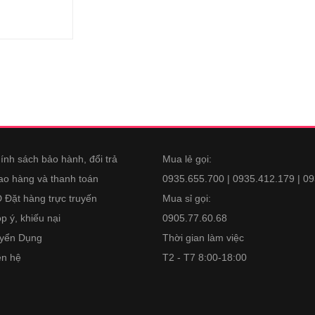
ính sách bảo hành, đổi trả
Mua lẻ gọi:
ao hàng và thanh toán
0935.655.700 | 0935.412.179 | 0
 Đặt hàng trực truyến
Mua sỉ gọi:
p ý, khiếu nại
0905.77.60.68
yển Dụng
Thời gian làm việc
ên hệ
T2 - T7 8:00-18:00