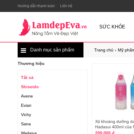
Hướng dẫn thanh toán
Liên hệ
SỨC KHỎE
Danh mục sản phẩm
Trang chủ
Mỹ phẩm
Thương hiệu
Tất cả
Shiseido
Avene
Evian
Vichy
Xịt khoáng dưỡng da
Sana
Hadasui 400ml của 
200.000 đ
Weilaiya