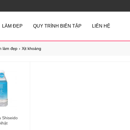
LÀM ĐẸP
QUY TRÌNH BIÊN TẬP
LIÊN HỆ
 làm đẹp
Xịt khoáng
 Shiseido
Nhật