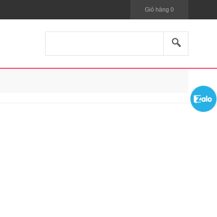
Giỏ hàng
0