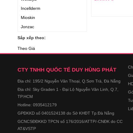
Incellderm
Mioskin
Jonzac
Hatomugi
Sắp xếp theo:
Theo Giá
Ch
CTY TNHH QUỐC TẾ DUY HÙNG PHÁT
Gi
Địa chỉ: 195/2 Nguyễn Văn Thoại, Q.Sơn Trà, Đà Nẵng
HD
Địa chỉ: Sky Graden 1 - Đại Lộ Nguyễn Văn Linh, Q.7,
Gó
TP.HCM
Tu
Hotline: 0935412179
Li
GPĐKKD số 0401524138 do Sở KHĐT Tp.Đà Nẵng
GCNCSĐĐKKD TPCN số 176/2016/ATTP/-CNĐK do CC
AT&VSTP