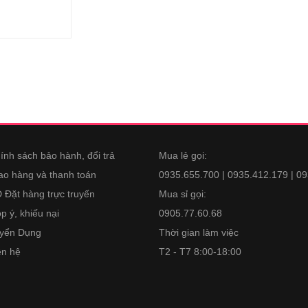
ính sách bảo hành, đổi trả
Mua lẻ gọi:
ao hàng và thanh toán
0935.655.700 | 0935.412.179 | 0
 Đặt hàng trực truyến
Mua sỉ gọi:
p ý, khiếu nại
0905.77.60.68
yển Dụng
Thời gian làm việc
ên hệ
T2 - T7 8:00-18:00