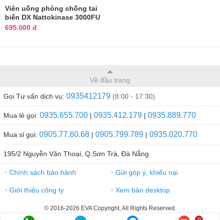
Viên uống phòng chống tai
biến DX Nattokinase 3000FU
Nhật
695.000 đ
Về đầu trang
0935412179
Gọi Tư vấn dịch vụ:
(8:00 - 17:30)
0935.655.700
0935.412.179
0935.889.770
Mua lẻ gọi:
|
|
0905.77.60.68
0905.799.789
0935.020.770
Mua sỉ gọi:
|
|
195/2 Nguyễn Văn Thoại, Q.Sơn Trà, Đà Nẵng
Chính sách bảo hành
Gửi góp ý, khiếu nại
●
●
Giới thiệu công ty
Xem bản desktop
●
●
© 2016-2026 EVA Copyright, All Rights Reserved.