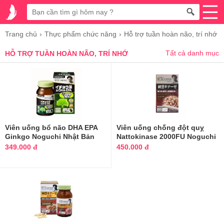
Trang chủ
Thực phẩm chức năng
Hỗ trợ tuần hoàn não, trí nhớ
Tất cả danh mục
HỖ TRỢ TUẦN HOÀN NÃO, TRÍ NHỚ
Viên uống bổ não DHA EPA
Viên uống chống đột quỵ
Ginkgo Noguchi Nhật Bản
Nattokinase 2000FU Noguchi
60v
Nhật
349.000 đ
450.000 đ