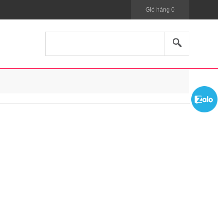
Giỏ hàng
0