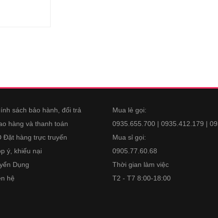
ính sách bảo hành, đổi trả
Mua lẻ gọi:
ao hàng và thanh toán
0935.655.700 | 0935.412.179 | 0
 Đặt hàng trực truyến
Mua sỉ gọi:
p ý, khiếu nại
0905.77.60.68
yển Dụng
Thời gian làm việc
ên hệ
T2 - T7 8:00-18:00