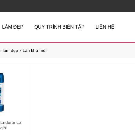
LÀM ĐẸP
QUY TRÌNH BIÊN TẬP
LIÊN HỆ
 làm đẹp
Lăn khử mùi
e Endurance
giới