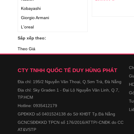
Kobayashi
Giorgio Armani
L'oreal
DHC
Sắp xếp theo:
Calvin Klein
Theo Giá
Versace
Elizabeth Arden
Ch
CTY TNHH QUỐC TẾ DUY HÙNG PHÁT
Perspirex
Gi
Địa chỉ: 195/2 Nguyễn Văn Thoại, Q.Sơn Trà, Đà Nẵng
Degree
HD
Địa chỉ: Sky Graden 1 - Đại Lộ Nguyễn Văn Linh, Q.7,
Secret
Gó
TP.HCM
Angel's Liquid
Tu
Hotline: 0935412179
Li
Etiaxil
GPĐKKD số 0401524138 do Sở KHĐT Tp.Đà Nẵng
Hugo Boss
GCNCSĐĐKKD TPCN số 176/2016/ATTP/-CNĐK do CC
Himecoto
AT&VSTP