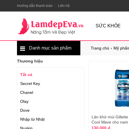
Hướng dẫn thanh toán
Liên hệ
SỨC KHỎE
Danh mục sản phẩm
Trang chủ
Mỹ phẩm
Thương hiệu
Tất cả
Secret Key
Chanel
Olay
Dove
Lăn khử mùi Gillett
Nhập từ Nhật
Cool Wave cho nam 
130.000 đ
Nuskin