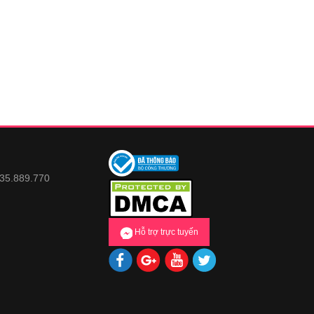
935.889.770
Hỗ trợ trực tuyến