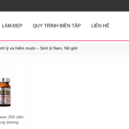
LÀM ĐẸP
QUY TRÌNH BIÊN TẬP
LIÊN HỆ
inh lý và hiếm muộn
Sinh lý Nam, Nữ giới
een 200 viên
ráng dương