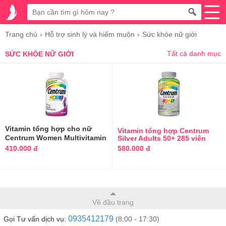
Trang chủ
Hỗ trợ sinh lý và hiếm muộn
Sức khỏe nữ giới
Tất cả danh mục
SỨC KHỎE NỮ GIỚI
Vitamin tổng hợp cho nữ
Vitamin tổng hợp Centrum
Centrum Women Multivitamin
Silver Adults 50+ 285 viên
của Mỹ
200 viên
410.000 đ
580.000 đ
Về đầu trang
0935412179
Gọi Tư vấn dịch vụ:
(8:00 - 17:30)