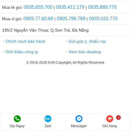
0935.655.700
0935.412.179
0935.889.770
Mua lẻ gọi:
|
|
0905.77.60.68
0905.799.789
0935.020.770
Mua sỉ gọi:
|
|
195/2 Nguyễn Văn Thoại, Q.Sơn Trà, Đà Nẵng
Chính sách bảo hành
Gửi góp ý, khiếu nại
●
●
Giới thiệu công ty
Xem bản desktop
●
●
© 2016-2026 EVA Copyright, All Rights Reserved.
0
Gọi Ngay
Zalo
Messager
Giỏ hàng